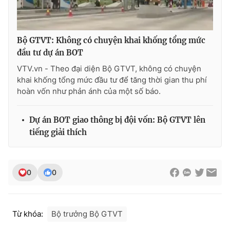
Bộ GTVT: Không có chuyện khai khống tổng mức
THỜI BÁO VTV
đầu tư dự án BOT
VTV.vn - Theo đại diện Bộ GTVT, không có chuyện
khai khống tổng mức đầu tư để tăng thời gian thu phí
hoàn vốn như phản ánh của một số báo.
Theo dõi báo trên
Dự án BOT giao thông bị đội vốn: Bộ GTVT lên
Cơ quan chủ quản:
Đài Truyền hình Việt Nam
tiếng giải thích
Cơ quan báo chí:
Thời báo VTV
Giấy phép hoạt động báo in và báo điện tử số 483/GP-BTTTT
cấp ngày 29/12/2023
0
0
Tổng Biên tập:
Vũ Thanh Thủy
Phó Tổng Biên tập:
Nguyễn Thị Mỹ Hạnh, Phạm Quốc Thắng,
Nguyễn Trọng Ninh
Từ khóa:
Bộ trưởng Bộ GTVT
Tổng đài VTV:
024.38 355 931 - 024.38 355 932