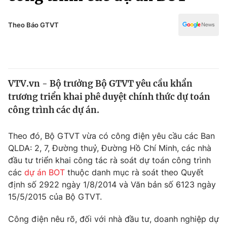
Chính trị
Truyền hình
Văn hóa - Giải trí
Theo Báo GTVT
Xã hội
Y tế
Đời sống
Pháp luật
Công nghệ
Giáo dục
VTV.vn - Bộ trưởng Bộ GTVT yêu cầu khẩn
Y tế
trương triển khai phê duyệt chính thức dự toán
công trình các dự án.
Thế giới
Theo đó, Bộ GTVT vừa có công điện yêu cầu các Ban
Tin tức
QLDA: 2, 7, Đường thuỷ, Đường Hồ Chí Minh, các nhà
Kinh tế
đầu tư triển khai công tác rà soát dự toán công trình
Thế giới đó đây
Tài chính
các
dự án BOT
thuộc danh mục rà soát theo Quyết
Dữ liệu và đời sống
Câu chuyện quốc tế
định số 2922 ngày 1/8/2014 và Văn bản số 6123 ngày
Thị trường
15/5/2015 của Bộ GTVT.
Truyền hình
Góc doanh nghiệp
Công điện nêu rõ, đối với nhà đầu tư, doanh nghiệp dự