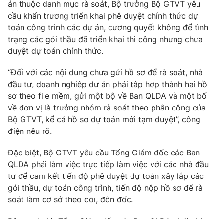
Phim VTV
án thuộc danh mục rà soát, Bộ trưởng Bộ GTVT yêu
Giải trí
cầu khẩn trương triển khai phê duyệt chính thức dự
Hậu trường
toán công trình các dự án, cương quyết không để tình
Điện ảnh
Đời sống
trạng các gói thầu đã triển khai thi công nhưng chưa
Nhân vật
Âm nhạc
duyệt dự toán chính thức.
Du lịch
Khán giả
Giáo dục
Sao
“Đối với các nội dung chưa gửi hồ sơ để rà soát, nhà
Làm đẹp
Giải sao mai
đầu tư, doanh nghiệp dự án phải tập hợp thành hai hồ
Tuyển sinh
Công nghệ
sơ theo file mềm, gửi một bộ về Ban QLDA và một bố
Chất lượng cuộc sống
Học trực tuyến
về đơn vị là trưởng nhóm rà soát theo phân công của
Hitech Công nghệ tương lai
Bộ GTVT, kể cả hồ sơ dự toán mới tạm duyệt”, công
Giao lưu trực tuyến
điện nêu rõ.
Sản phẩm
Lịch phát sóng
Đặc biệt, Bộ GTVT yêu cầu Tổng Giám đốc các Ban
Thị trường
QLDA phải làm việc trực tiếp làm việc với các nhà đầu
Tư vấn
tư để cam kết tiến độ phê duyệt dự toán xây lắp các
gói thầu, dự toán công trình, tiến độ nộp hồ sơ để rà
Chuyên mục khác
soát làm cơ sở theo dõi, đôn đốc.
Emagazine
Podcast