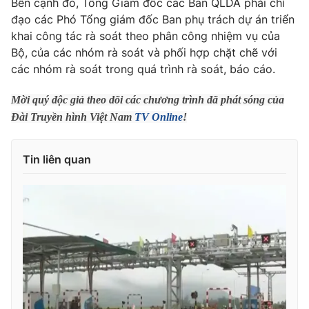
Bên cạnh đó, Tổng Giám đốc các Ban QLDA phải chỉ
đạo các Phó Tổng giám đốc Ban phụ trách dự án triển
Photo
Infographic
khai công tác rà soát theo phân công nhiệm vụ của
Bộ, của các nhóm rà soát và phối hợp chặt chẽ với
Video
Shorts video
các nhóm rà soát trong quá trình rà soát, báo cáo.
Mời quý độc giả theo dõi các chương trình đã phát sóng của
VTV Money
VTV Thể thao
Đài Truyền hình Việt Nam
TV Online
!
VTV Sức khoẻ
Bất động sản
Tin liên quan
Thị trường 24h
Tấm lòng Việt
VTV4
Vươn mình bằng AI
VTV9
VTV8
Liên hệ tòa soạn
English