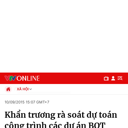
XÃ HỘI
Chính trị
10/09/2015 15:07 GMT+7
Xã hội
Khẩn trương rà soát dự toán
Pháp luật
Chuyên mục
Kinh tế
công trình các dự án BOT
Thể thao