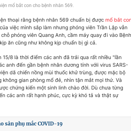
 hiện mổ bắt con cho bệnh nhân 569.
điện thoại rằng bệnh nhân 569 chuẩn bị được
mổ bắt co
ả của việc mình sắp làm nhưng phóng viên Trần Lập vẫn
ới chỗ phóng viên Quang Anh, cầm máy quay đi vào Bện
kịp ăn cũng như không kịp chuẩn bị gì cả.
 15/8 là thời điểm các anh đã trải qua rất nhiều "lần
các anh đến gần bệnh nhân dương tính vớii virus SARS-
viện dã chiến nồng mùi thuốc khử trùng, được mặc bộ
g không gian phòng mổ đẻ, nhìn tận mắt mọi thứ. Và
được chứng kiến một sinh linh chào đời. Dù chưa từng
n các anh rất hạnh phúc, cực kỳ khó tả và thật sự
ho sản phụ mắc COVID-19