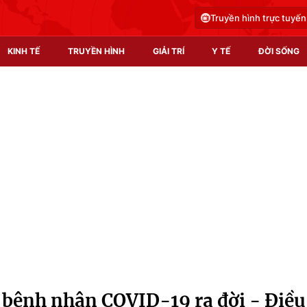
Truyền hình trực tuyến
KINH TẾ
TRUYỀN HÌNH
GIẢI TRÍ
Y TẾ
ĐỜI SỐNG
Pháp luật
Y tế
Truyền hình
Multimedia
Phim VTV
Video
Hậu trường
Shorts video
Nhân vật
Podcast
Khán giả
EMagazine
Giải sao mai
Photo
bệnh nhân COVID-19 ra đời - Điều
Infographic