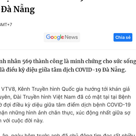
h Đà Nẵng
Góc ảnh
 GMT+7
Giáo dục
Công nghệ
Chia sẻ
Tuyển sinh
Hitech Công ng
Học trực tuyến
Sản phẩm
ệnh nhân 569 thành công là minh chứng cho sức sốn
g
Thị trường
là điều kỳ diệu giữa tâm dịch COVID-19 Đà Nẵng.
Tư vấn
 VTV8, Kênh Truyền hình Quốc gia hướng tới khán giả
yên, Đài Truyền hình Việt Nam đã có mặt tại tại Bệnh
ờ đợi điều kỳ diệu giữa tâm điểm dịch bệnh COVID-19
hận những hình ảnh chân thực, xúc động nhất giữa sợ
 với cuộc đời này.
Lập, ngày hôm trước anh đã chủ động tìm đọc rất nhiều