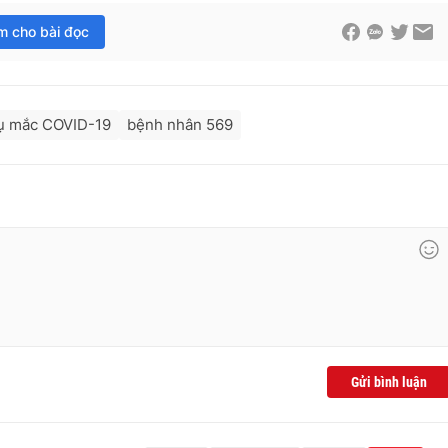
im cho bài đọc
ụ mắc COVID-19
bệnh nhân 569
Gửi bình luận