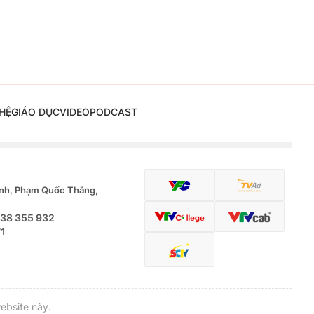
HỆ
GIÁO DỤC
VIDEO
PODCAST
nh, Phạm Quốc Thắng,
.38 355 932
71
ebsite này.