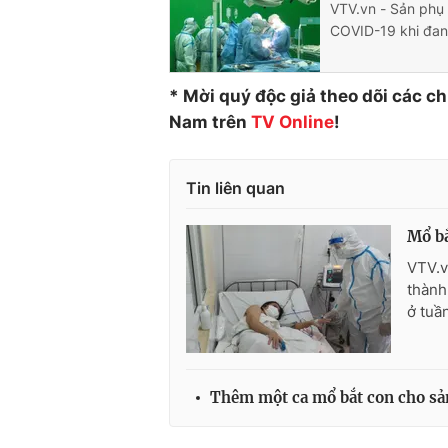
VTV.vn - Sản phụ 
COVID-19 khi đan
* Mời quý độc giả theo dõi các c
Nam trên
TV Online
!
Tin liên quan
Mổ bắ
VTV.v
thành
ở tuầ
Thêm một ca mổ bắt con cho sả