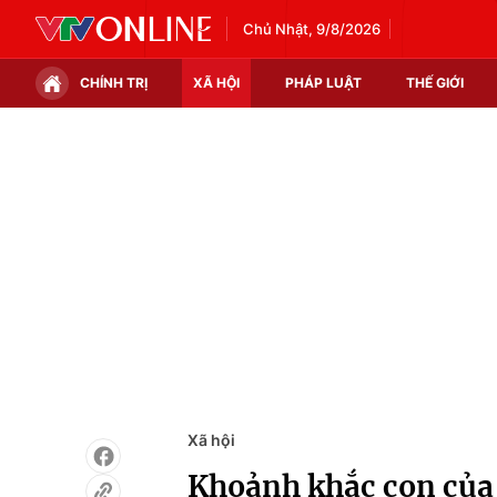
Chủ Nhật, 9/8/2026
CHÍNH TRỊ
XÃ HỘI
PHÁP LUẬT
THẾ GIỚI
Chính trị
Xã hội
Thế giới
Kinh tế
Tin tức
Tài chính
Thế giới đó đây
Thị trường
Câu chuyện quốc tế
Góc doanh nghiệp
Dữ liệu và đời sống
Xã hội
Khoảnh khắc con của 