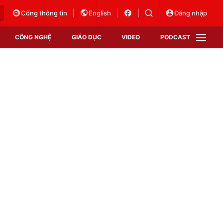
Cổng thông tin
English
Đăng nhập
CÔNG NGHỆ
GIÁO DỤC
VIDEO
PODCAST
VTV Money
VTV Thể thao
VTV Sức khoẻ
Bất động sản
Thị trường 24h
Tấm lòng Việt
Vươn mình bằng AI
VTV4
VTV8
VTV9
Lịch phát sóng
Giao lưu trực tuyến
Sự kiện