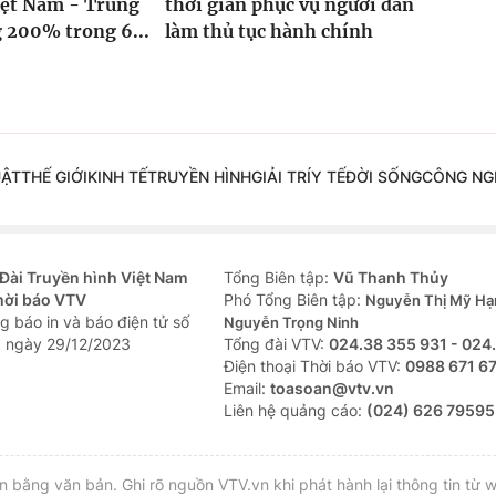
iệt Nam - Trung
thời gian phục vụ người dân
 200% trong 6...
làm thủ tục hành chính
UẬT
THẾ GIỚI
KINH TẾ
TRUYỀN HÌNH
GIẢI TRÍ
Y TẾ
ĐỜI SỐNG
CÔNG NG
Đài Truyền hình Việt Nam
Tổng Biên tập:
Vũ Thanh Thủy
hời báo VTV
Phó Tổng Biên tập:
Nguyễn Thị Mỹ Hạ
g báo in và báo điện tử số
Nguyễn Trọng Ninh
 ngày 29/12/2023
Tổng đài VTV:
024.38 355 931 - 024
Ðiện thoại Thời báo VTV:
0988 671 6
Email:
toasoan@vtv.vn
Liên hệ quảng cáo:
(024) 626 79595
bằng văn bản. Ghi rõ nguồn VTV.vn khi phát hành lại thông tin từ w