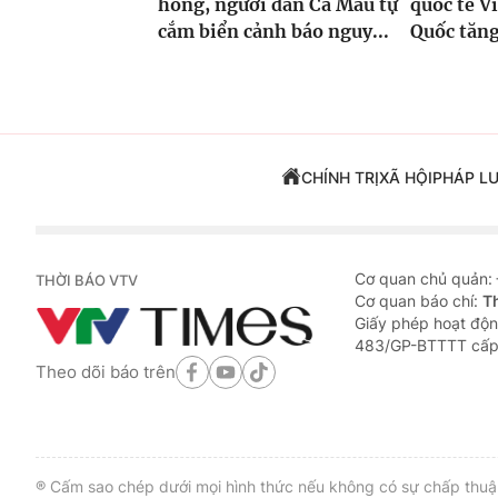
hỏng, người dân Cà Mau tự
quốc tế V
cắm biển cảnh báo nguy...
Quốc tăng
CHÍNH TRỊ
XÃ HỘI
PHÁP L
Cơ quan chủ quản:
THỜI BÁO VTV
Cơ quan báo chí:
T
Giấy phép hoạt độn
483/GP-BTTTT cấp
Theo dõi báo trên
® Cấm sao chép dưới mọi hình thức nếu không có sự chấp thuận 