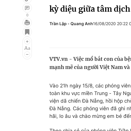
kỳ diệu giữa tâm dịc
0
Trần Lập - Quang Anh
16/08/2020 20:22
Giải trí
Đời sống
Điện ảnh
Du lịch
Âm nhạc
Làm đẹp
VTV.vn - Việc mổ bắt con của b
Sao
Chất lượng cuộc sốn
mạnh mẽ của người Việt Nam và 
Vào 21h ngày 15/8, các phóng viên
toàn khu vực miền Trung - Tây Ngu
viện dã chiến Đà Nẵng, hồi hộp ch
Đà Nẵng. Các phóng viên đã ghi n
hãi, lo âu và chào mừng em bé đến
Theo chia sẻ của phóng viên Trần 