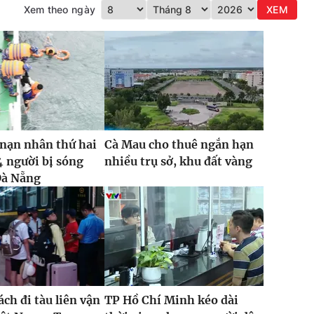
Xem theo ngày
XEM
nạn nhân thứ hai
Cà Mau cho thuê ngắn hạn
4 người bị sóng
nhiều trụ sở, khu đất vàng
Đà Nẵng
ch đi tàu liên vận
TP Hồ Chí Minh kéo dài