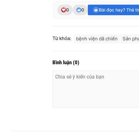
0
0
Bài đọc hay? Thả t
Từ khóa:
bệnh viện dã chiến
Sản ph
Bình luận
(
0
)