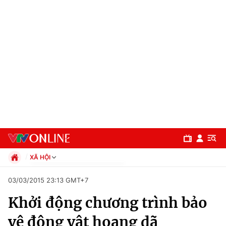
XÃ HỘI
Chính trị
03/03/2015 23:13 GMT+7
Xã hội
Khởi động chương trình bảo
Pháp luật
Chuyên mục
Kinh tế
vệ động vật hoang dã
Thể thao