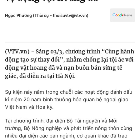
Chính trị
Truyền hình
Văn hóa - Giải trí
Ngọc Phương (Thời sự - thoisuvtv@vtv.vn)
Xã hội
Y tế
Đời sống
Pháp luật
Công nghệ
Giáo dục
(VTV.vn) - Sáng 03/3, chương trình “Cùng hành
Y tế
động tạo sự thay đổi”, nhằm chống lại tội ác với
động vật hoang dã và nạn buôn bán sừng tê
Thế giới
giác, đã diễn ra tại Hà Nội.
Tin tức
Sự kiện này nằm trong chuỗi các hoạt động đánh dấu
Kinh tế
kỉ niệm 20 năm bình thường hóa quan hệ ngoại giao
Thế giới đó đây
Tài chính
Việt Nam và Hoa kỳ.
Dữ liệu và đời sống
Câu chuyện quốc tế
Thị trường
Tại chương trình, đại diện Bộ Tài nguyên và Môi
trường, Bộ Nông nghiệp và phát triển nông thôn cùng
Truyền hình
Góc doanh nghiệp
nhiều đại diện các ban ngành, cơ quan khác đã trao