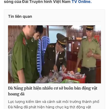
sóng của Đài Truyền hình Việt Nam
TV Online.
Photo
Infographic
Tin liên quan
Video
Shorts video
VTV Money
VTV Thể thao
VTV Sức khoẻ
Bất động sản
Thị trường 24h
Tấm lòng Việt
VTV4
Vươn mình bằng AI
Đà Nẵng phát hiện nhiều cơ sở buôn bán động vật
VTV9
VTV8
hoang dã
Lực lượng kiểm lâm và cảnh sát môi trường thành phố
Liên hệ tòa soạn
English
Đà Nẵng đã phát hiện hàng chục kg thịt động vật