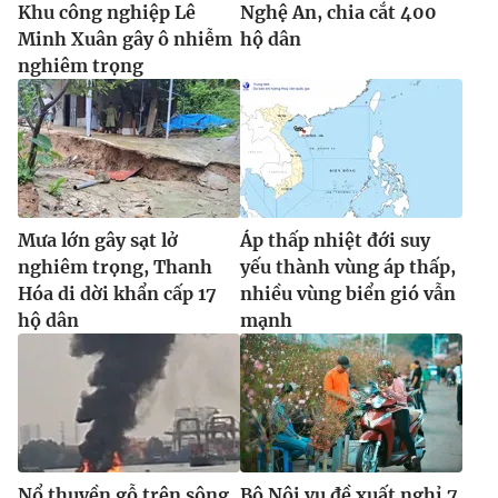
Khu công nghiệp Lê
Nghệ An, chia cắt 400
Minh Xuân gây ô nhiễm
hộ dân
nghiêm trọng
Mưa lớn gây sạt lở
Áp thấp nhiệt đới suy
nghiêm trọng, Thanh
yếu thành vùng áp thấp,
Hóa di dời khẩn cấp 17
nhiều vùng biển gió vẫn
hộ dân
mạnh
Nổ thuyền gỗ trên sông
Bộ Nội vụ đề xuất nghỉ 7