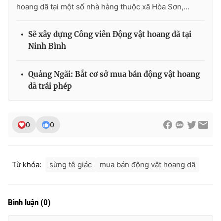
hoang dã tại một số nhà hàng thuộc xã Hòa Sơn,...
Sẽ xây dựng Công viên Động vật hoang dã tại
Ninh Bình
THỜI BÁO VTV
Quảng Ngãi: Bắt cơ sở mua bán động vật hoang
dã trái phép
Theo dõi báo trên
Cơ quan chủ quản:
Đài Truyền hình Việt Nam
0
0
Cơ quan báo chí:
Thời báo VTV
Giấy phép hoạt động báo in và báo điện tử số 483/GP-BTTTT
cấp ngày 29/12/2023
Từ khóa:
sừng tê giác
mua bán động vật hoang dã
Tổng Biên tập:
Vũ Thanh Thủy
Phó Tổng Biên tập:
Nguyễn Thị Mỹ Hạnh, Phạm Quốc Thắng,
Nguyễn Trọng Ninh
Bình luận
(
0
)
Tổng đài VTV:
024.38 355 931 - 024.38 355 932