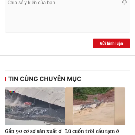
Ðiện thoại Thời báo VTV:
024.66 897 897
Email:
toasoan@vtv.vn
Liên hệ quảng cáo:
024-7300.7108
Gửi bình luận
TIN CÙNG CHUYÊN MỤC
® Cấm sao chép dưới mọi hình thức nếu không có sự chấp
thuận bằng văn bản. Ghi rõ nguồn VTV.vn khi phát hành lại
thông tin từ website này.
Gần 90 cơ sở sản xuất ở
Lũ cuốn trôi cầu tạm ở