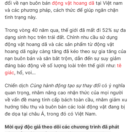
Phim VTV
đổi về nạn buôn bán
động vật hoang dã
tại Việt nam
Giải trí
và các phương pháp, cách thức để giúp ngăn chặn
Hậu trường
tình trạng này.
Điện ảnh
Đời sống
Nhân vật
Trong vòng 40 năm qua, thế giới đã mất đi 52% sự đa
Âm nhạc
Du lịch
Khán giả
dạng sinh học trên trái đất. Chính nhu cầu sử dụng
Giáo dục
Sao
động vật hoang dã và các sản phẩm từ động vật
Làm đẹp
Giải sao mai
hoang dã ngày càng tăng đã kéo theo sự gia tăng của
Tuyển sinh
Công nghệ
nạn buôn bán và săn bắt trộm, dẫn đến sự suy giảm
Chất lượng cuộc sống
Học trực tuyến
đáng báo động về số lượng loài trên thế giới như:
tê
Hitech Công nghệ tương lai
giác
, hổ, voi…
Giao lưu trực tuyến
Sản phẩm
Chiến dịch
Cùng hành động tạo sự thay đổi
có ý nghĩa
Lịch phát sóng
quan trọng, nhằm nâng cao nhận thức của mọi người
Thị trường
về vấn đề mang tính cấp bách toàn cầu, nhằm giảm xu
Tư vấn
hướng tiêu thụ và buôn bán các loài động vật đang bị
Chuyên mục khác
đe dọa tại châu Á, trong đó có Việt Nam.
Emagazine
Podcast
Mời quý độc giả theo dõi các chương trình đã phát