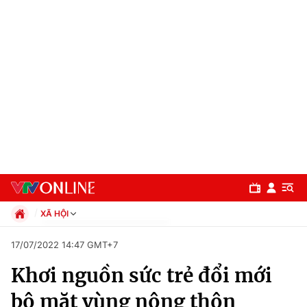
XÃ HỘI
Chính trị
17/07/2022 14:47 GMT+7
Xã hội
Khơi nguồn sức trẻ đổi mới
Pháp luật
Chuyên mục
Kinh tế
bộ mặt vùng nông thôn
Thể thao