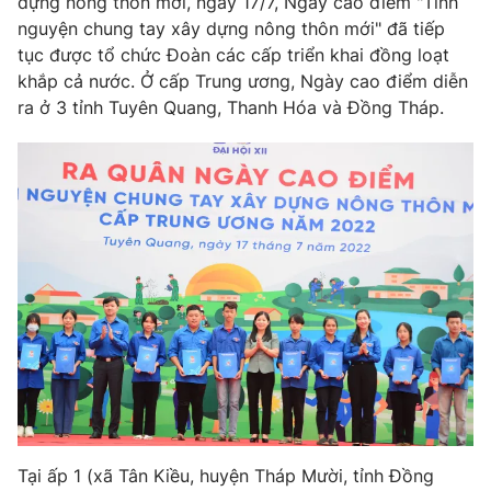
dựng nông thôn mới, ngày 17/7, Ngày cao điểm "Tình
nguyện chung tay xây dựng nông thôn mới" đã tiếp
Photo
Infographic
tục được tổ chức Đoàn các cấp triển khai đồng loạt
khắp cả nước. Ở cấp Trung ương, Ngày cao điểm diễn
Video
Shorts video
ra ở 3 tỉnh Tuyên Quang, Thanh Hóa và Đồng Tháp.
VTV Money
VTV Thể thao
VTV Sức khoẻ
Bất động sản
Thị trường 24h
Tấm lòng Việt
VTV4
Vươn mình bằng AI
VTV9
VTV8
Tại ấp 1 (xã Tân Kiều, huyện Tháp Mười, tỉnh Đồng
Liên hệ tòa soạn
English