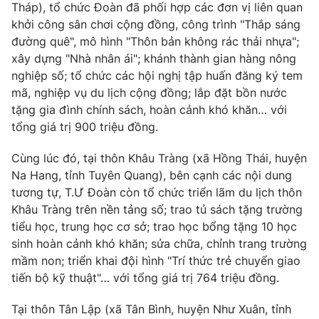
Tháp), tổ chức Đoàn đã phối hợp các đơn vị liên quan
khởi công sân chơi cộng đồng, công trình "Thắp sáng
đường quê", mô hình "Thôn bản không rác thải nhựa";
xây dựng "Nhà nhân ái"; khánh thành gian hàng nông
THỜI BÁO VTV
nghiệp số; tổ chức các hội nghị tập huấn đăng ký tem
mã, nghiệp vụ du lịch cộng đồng; lắp đặt bồn nước
tặng gia đình chính sách, hoàn cảnh khó khăn… với
Theo dõi báo trên
tổng giá trị 900 triệu đồng.
Cơ quan chủ quản:
Đài Truyền hình Việt Nam
Cùng lúc đó, tại thôn Khâu Tràng (xã Hồng Thái, huyện
Cơ quan báo chí:
Thời báo VTV
Na Hang, tỉnh Tuyên Quang), bên cạnh các nội dung
tương tự, T.Ư Đoàn còn tổ chức triển lãm du lịch thôn
Giấy phép hoạt động báo in và báo điện tử số 483/GP-BTTTT
cấp ngày 29/12/2023
Khâu Tràng trên nền tảng số; trao tủ sách tặng trường
tiểu học, trung học cơ sở; trao học bổng tặng 10 học
Tổng Biên tập:
Vũ Thanh Thủy
sinh hoàn cảnh khó khăn; sửa chữa, chỉnh trang trường
Phó Tổng Biên tập:
Nguyễn Thị Mỹ Hạnh, Phạm Quốc Thắng,
mầm non; triển khai đội hình "Trí thức trẻ chuyển giao
Nguyễn Trọng Ninh
tiến bộ kỹ thuật"… với tổng giá trị 764 triệu đồng.
Tổng đài VTV:
024.38 355 931 - 024.38 355 932
Ðiện thoại Thời báo VTV:
024.66 897 897
Tại thôn Tân Lập (xã Tân Bình, huyện Như Xuân, tỉnh