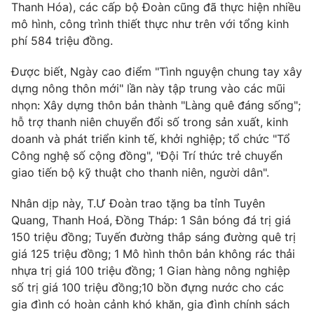
Email:
toasoan@vtv.vn
Thanh Hóa), các cấp bộ Đoàn cũng đã thực hiện nhiều
Liên hệ quảng cáo:
024-7300.7108
mô hình, công trình thiết thực như trên với tổng kinh
phí 584 triệu đồng.
Được biết, Ngày cao điểm "Tình nguyện chung tay xây
dựng nông thôn mới" lần này tập trung vào các mũi
nhọn: Xây dựng thôn bản thành "Làng quê đáng sống";
hỗ trợ thanh niên chuyển đổi số trong sản xuất, kinh
doanh và phát triển kinh tế, khởi nghiệp; tổ chức "Tổ
Công nghệ số cộng đồng", "Đội Trí thức trẻ chuyển
giao tiến bộ kỹ thuật cho thanh niên, người dân".
Nhân dịp này, T.Ư Đoàn trao tặng ba tỉnh Tuyên
® Cấm sao chép dưới mọi hình thức nếu không có sự chấp
Quang, Thanh Hoá, Đồng Tháp: 1 Sân bóng đá trị giá
thuận bằng văn bản. Ghi rõ nguồn VTV.vn khi phát hành lại
150 triệu đồng; Tuyến đường thắp sáng đường quê trị
thông tin từ website này.
giá 125 triệu đồng; 1 Mô hình thôn bản không rác thải
nhựa trị giá 100 triệu đồng; 1 Gian hàng nông nghiệp
số trị giá 100 triệu đồng;10 bồn đựng nước cho các
gia đình có hoàn cảnh khó khăn, gia đình chính sách