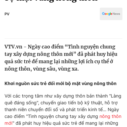
Chính trị
Truyền hình
Văn hóa - Giải trí
PV
Xã hội
Y tế
Đời sống
Pháp luật
Công nghệ
Giáo dục
VTV.vn - Ngày cao điểm “Tình nguyện chung
Y tế
tay xây dựng nông thôn mới” đã phát huy hiệu
quả sức trẻ để mang lại những lợi ích cụ thể ở
Thế giới
nông thôn, vùng sâu, vùng xa.
Tin tức
Khơi nguồn sức trẻ đổi mới bộ mặt vùng nông thôn
Kinh tế
Thế giới đó đây
Tài chính
Với các trọng tâm như xây dựng thôn bản thành "Làng
Dữ liệu và đời sống
Câu chuyện quốc tế
quê đáng sống", chuyển giao tiến bộ kỹ thuật, hỗ trợ
Thị trường
thanh niên chuyển đổi số và phát triển kinh tế… Ngày
cao điểm "Tình nguyện chung tay xây dựng
nông thôn
Truyền hình
Góc doanh nghiệp
mới
" đã phát huy hiệu quả sức trẻ để mang lại những