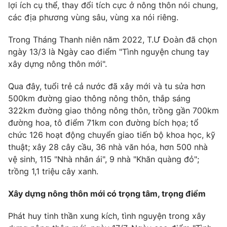
Phim VTV
lợi ích cụ thể, thay đổi tích cực ở nông thôn nói chung,
Giải trí
các địa phương vùng sâu, vùng xa nói riêng.
Hậu trường
Điện ảnh
Trong Tháng Thanh niên năm 2022, T.Ư Đoàn đã chọn
Đời sống
Nhân vật
ngày 13/3 là Ngày cao điểm "Tình nguyện chung tay
Âm nhạc
Du lịch
Khán giả
xây dựng nông thôn mới".
Giáo dục
Sao
Làm đẹp
Giải sao mai
Qua đây, tuổi trẻ cả nước đã xây mới và tu sửa hơn
Tuyển sinh
500km đường giao thông nông thôn, thắp sáng
Công nghệ
Chất lượng cuộc sống
322km đường giao thông nông thôn, trồng gần 700km
Học trực tuyến
Hitech Công nghệ tương lai
đường hoa, tô điểm 71km con đường bích họa; tổ
Giao lưu trực tuyến
chức 126 hoạt động chuyển giao tiến bộ khoa học, kỹ
Sản phẩm
thuật; xây 28 cây cầu, 36 nhà văn hóa, hơn 500 nhà
Lịch phát sóng
vệ sinh, 115 "Nhà nhân ái", 9 nhà "Khăn quàng đỏ";
Thị trường
trồng 1,1 triệu cây xanh.
Tư vấn
Xây dựng nông thôn mới có trọng tâm, trọng điểm
Chuyên mục khác
Emagazine
Podcast
Phát huy tinh thần xung kích, tình nguyện trong xây