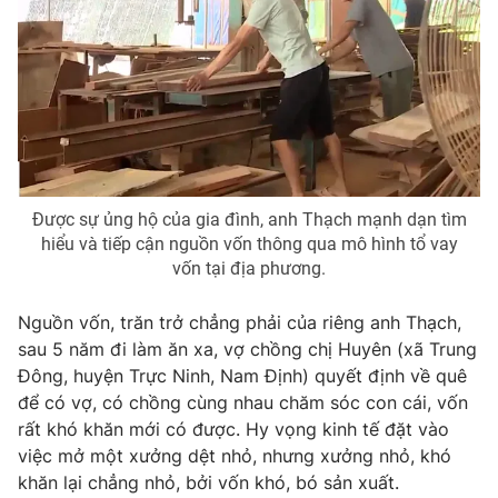
Photo
Infographic
Video
Shorts video
VTV Money
VTV Thể thao
Được sự ủng hộ của gia đình, anh Thạch mạnh dạn tìm
VTV Sức khoẻ
Bất động sản
hiểu và tiếp cận nguồn vốn thông qua mô hình tổ vay
vốn tại địa phương.
Thị trường 24h
Tấm lòng Việt
Nguồn vốn, trăn trở chẳng phải của riêng anh Thạch,
sau 5 năm đi làm ăn xa, vợ chồng chị Huyên (xã Trung
VTV4
Vươn mình bằng AI
Đông, huyện Trực Ninh, Nam Định) quyết định về quê
để có vợ, có chồng cùng nhau chăm sóc con cái, vốn
VTV9
VTV8
rất khó khăn mới có được. Hy vọng kinh tế đặt vào
việc mở một xưởng dệt nhỏ, nhưng xưởng nhỏ, khó
khăn lại chẳng nhỏ, bởi vốn khó, bó sản xuất.
Liên hệ tòa soạn
English