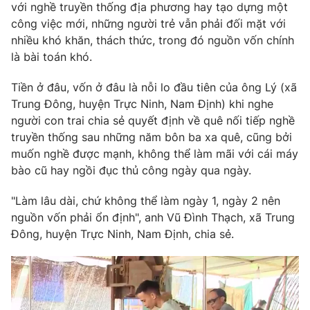
Phim VTV
với nghề truyền thống địa phương hay tạo dựng một
Giải trí
công việc mới, những người trẻ vẫn phải đối mặt với
Hậu trường
nhiều khó khăn, thách thức, trong đó nguồn vốn chính
Điện ảnh
Đời sống
là bài toán khó.
Nhân vật
Âm nhạc
Du lịch
Khán giả
Tiền ở đâu, vốn ở đâu là nỗi lo đầu tiên của ông Lý (xã
Giáo dục
Sao
Trung Đông, huyện Trực Ninh, Nam Định) khi nghe
Làm đẹp
Giải sao mai
người con trai chia sẻ quyết định về quê nối tiếp nghề
Tuyển sinh
Công nghệ
truyền thống sau những năm bôn ba xa quê, cũng bởi
Chất lượng cuộc sống
Học trực tuyến
muốn nghề được mạnh, không thể làm mãi với cái máy
Hitech Công nghệ tương lai
bào cũ hay ngồi đục thủ công ngày qua ngày.
Giao lưu trực tuyến
Sản phẩm
"Làm lâu dài, chứ không thể làm ngày 1, ngày 2 nên
Lịch phát sóng
nguồn vốn phải ổn định", anh Vũ Đình Thạch, xã Trung
Thị trường
Đông, huyện Trực Ninh, Nam Định, chia sẻ.
Tư vấn
Chuyên mục khác
Emagazine
Podcast