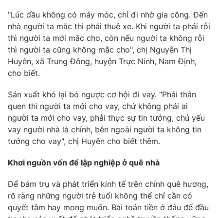
"Lúc đầu không có máy móc, chỉ đi nhờ gia công. Đến
nhà người ta mắc thì phải thuê xe. Khi người ta phải rỗi
thì người ta mới mắc cho, còn nếu người ta không rỗi
THỜI BÁO VTV
thì người ta cũng không mắc cho", chị Nguyễn Thị
Huyên, xã Trung Đông, huyện Trực Ninh, Nam Định,
cho biết.
Theo dõi báo trên
Sản xuất khó lại bó ngược cơ hội đi vay. "Phải thân
Cơ quan chủ quản:
Đài Truyền hình Việt Nam
quen thì người ta mới cho vay, chứ không phải ai
người ta mới cho vay, phải thực sự tin tưởng, chủ yếu
Cơ quan báo chí:
Thời báo VTV
vay người nhà là chính, bên ngoài người ta không tin
Giấy phép hoạt động báo in và báo điện tử số 483/GP-BTTTT
tưởng cho vay", chị Huyên cho biết thêm.
cấp ngày 29/12/2023
Tổng Biên tập:
Vũ Thanh Thủy
Khơi nguồn vốn để lập nghiệp ở quê nhà
Phó Tổng Biên tập:
Nguyễn Thị Mỹ Hạnh, Phạm Quốc Thắng,
Nguyễn Trọng Ninh
Để bám trụ và phát triển kinh tế trên chính quê hương,
Tổng đài VTV:
024.38 355 931 - 024.38 355 932
rõ ràng những người trẻ tuổi không thể chỉ cần có
Ðiện thoại Thời báo VTV:
024.66 897 897
quyết tâm hay mong muốn. Bài toán tiền ở đâu để đầu