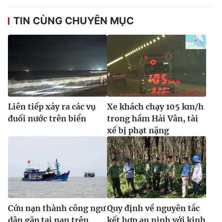
TIN CÙNG CHUYÊN MỤC
Liên tiếp xảy ra các vụ
Xe khách chạy 105 km/h
đuối nước trên biển
trong hầm Hải Vân, tài
xế bị phạt nặng
Cứu nạn thành công ngư
Quy định về nguyên tắc
dân gặp tai nạn trên
kết hợp an ninh với kinh