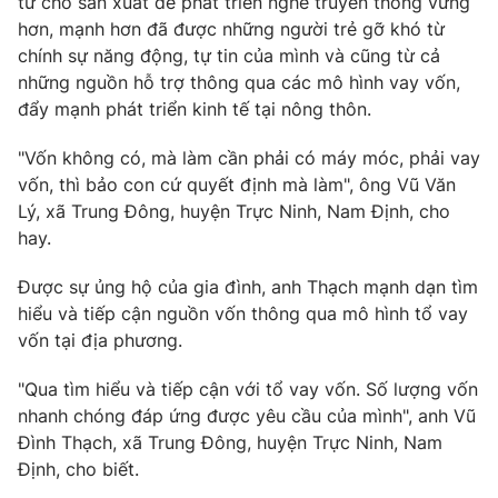
tư cho sản xuất để phát triển nghề truyền thống vững
Email:
toasoan@vtv.vn
hơn, mạnh hơn đã được những người trẻ gỡ khó từ
Liên hệ quảng cáo:
024-7300.7108
chính sự năng động, tự tin của mình và cũng từ cả
những nguồn hỗ trợ thông qua các mô hình vay vốn,
đẩy mạnh phát triển kinh tế tại nông thôn.
"Vốn không có, mà làm cần phải có máy móc, phải vay
vốn, thì bảo con cứ quyết định mà làm", ông Vũ Văn
Lý, xã Trung Đông, huyện Trực Ninh, Nam Định, cho
hay.
Được sự ủng hộ của gia đình, anh Thạch mạnh dạn tìm
hiểu và tiếp cận nguồn vốn thông qua mô hình tổ vay
vốn tại địa phương.
® Cấm sao chép dưới mọi hình thức nếu không có sự chấp
thuận bằng văn bản. Ghi rõ nguồn VTV.vn khi phát hành lại
"Qua tìm hiểu và tiếp cận với tổ vay vốn. Số lượng vốn
thông tin từ website này.
nhanh chóng đáp ứng được yêu cầu của mình", anh Vũ
Đình Thạch, xã Trung Đông, huyện Trực Ninh, Nam
Định, cho biết.