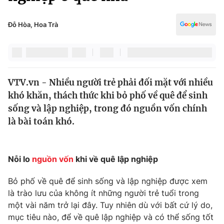
Chính trị
Truyền hình
Văn hóa - Giải trí
Đỗ Hòa, Hoa Trà
Xã hội
Y tế
Đời sống
Pháp luật
Công nghệ
Giáo dục
VTV.vn - Nhiều người trẻ phải đối mặt với nhiều
Y tế
khó khăn, thách thức khi bỏ phố về quê để sinh
sống và lập nghiệp, trong đó nguồn vốn chính
Thế giới
là bài toán khó.
Tin tức
Kinh tế
Nỗi lo
nguồn vốn
khi về quê lập nghiệp
Thế giới đó đây
Tài chính
Dữ liệu và đời sống
Câu chuyện quốc tế
Bỏ phố về quê để sinh sống và lập nghiệp được xem
Thị trường
là trào lưu của không ít những người trẻ tuổi trong
một vài năm trở lại đây. Tuy nhiên dù với bất cứ lý do,
Truyền hình
Góc doanh nghiệp
mục tiêu nào, để về quê lập nghiệp và có thể sống tốt