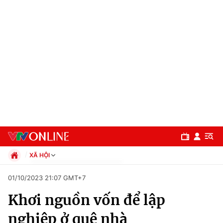
XÃ HỘI
Chính trị
01/10/2023 21:07 GMT+7
Xã hội
Khơi nguồn vốn để lập
Pháp luật
Chuyên mục
Kinh tế
nghiệp ở quê nhà
Thể thao