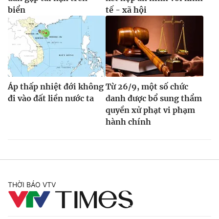
biển
tế - xã hội
Áp thấp nhiệt đới không
Từ 26/9, một số chức
đi vào đất liền nước ta
danh được bổ sung thẩm
quyền xử phạt vi phạm
hành chính
THỜI BÁO VTV