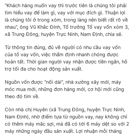
"Khách hàng muốn vay thì trước tiên là chúng tôi phải
tìm hiểu vay để làm gì, vay với mục đích gì. Thuận lợi
là chúng tôi ở trong xóm, trong làng nên biết rất rõ về
nhau", ông Vũ Khắc Đính, Tổ trưởng Tổ vay vốn xóm 3,
xã Trung Đông, huyện Trực Ninh, Nam Định, chia sẻ.
Từ thông tin đúng, đủ về người có nhu cầu vay vốn
của tổ vay vốn, việc thẩm định nhanh chóng được
hoàn tất. Thời gian người vay nhận được tiền ngắn, hỗ
trợ tối đa cho hoạt động sản xuất.
Nguồn vốn được "nối dài", nhà xưởng xây mới, máy
móc mua mới, những đơn hàng mới, cơ hội mới cũng
theo đó tìm về.
Còn nhà chị Huyên (xã Trung Đông, huyện Trực Ninh,
Nam Định), nhờ điểm tựa từ nguồn vay, nay không chỉ
có thêm máy mắc sợi, mà đã có tới 6 máy dệt so với 2
máy những ngày đầu sản xuất. Lợi nhuận mỗi tháng