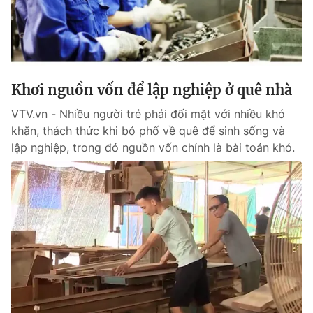
Tin tức
Kinh tế
Thế giới đó đây
Tài chính
Dữ liệu và đời sống
Câu chuyện quốc tế
Thị trường
Khơi nguồn vốn để lập nghiệp ở quê nhà
Truyền hình
Góc doanh nghiệp
VTV.vn - Nhiều người trẻ phải đối mặt với nhiều khó
khăn, thách thức khi bỏ phố về quê để sinh sống và
Phim VTV
lập nghiệp, trong đó nguồn vốn chính là bài toán khó.
Giải trí
Hậu trường
Điện ảnh
Đời sống
Nhân vật
Âm nhạc
Du lịch
Khán giả
Giáo dục
Sao
Làm đẹp
Giải sao mai
Tuyển sinh
Công nghệ
Chất lượng cuộc sống
Học trực tuyến
Hitech Công nghệ tương lai