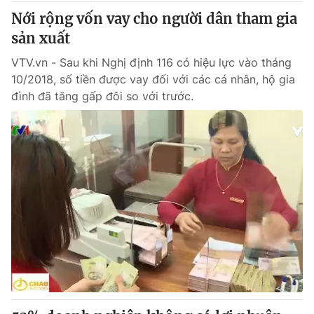
Thị trường 24h
Tấm lòng Việt
Nới rộng vốn vay cho người dân tham gia
sản xuất
VTV4
Vươn mình bằng AI
VTV.vn - Sau khi Nghị định 116 có hiệu lực vào tháng
10/2018, số tiền được vay đối với các cá nhân, hộ gia
VTV9
VTV8
đình đã tăng gấp đôi so với trước.
Liên hệ tòa soạn
English
THỜI BÁO VTV
Theo dõi báo trên
Cơ quan chủ quản:
Đài Truyền hình Việt Nam
Cơ quan báo chí:
Thời báo VTV