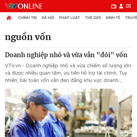
CHÍNH TRỊ
XÃ HỘI
PHÁP LUẬT
THẾ GIỚI
KINH TẾ
TRUYỀ
nguồn vốn
Chuyên mục
Doanh nghiệp nhỏ và vừa vẫn "đói" vốn
Chính trị
VTV.vn - Doanh nghiệp nhỏ và vừa chiếm số lượng lớn
và được nhiều quan tâm, ưu tiên hỗ trợ tài chính. Tuy
Xã hội
nhiên, bài toán vốn vẫn đeo đẳng khu vực doanh...
Pháp luật
Y tế
Thế giới