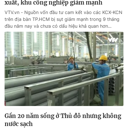
xuất, khu công nghiệp giảm mạnh
VTV.vn - Nguồn vốn đầu tư cam kết vào các KCX-KCN
® Cấm sao chép dưới mọi hình thức nếu không có sự chấp
trên địa bàn TP.HCM bị sụt giảm mạnh trong 9 tháng
thuận bằng văn bản. Ghi rõ nguồn VTV.vn khi phát hành lại
đầu năm nay và chưa có dấu hiệu khả quan hơn...
thông tin từ website này.
Gần 20 năm sống ở Thủ đô nhưng không
nước sạch