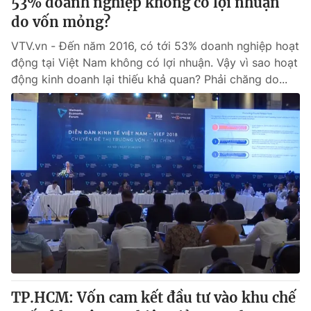
53% doanh nghiệp không có lợi nhuận
Giấy phép hoạt động báo in và báo điện tử số 483/GP-BTTTT
do vốn mỏng?
cấp ngày 29/12/2023
Tổng Biên tập:
Vũ Thanh Thủy
VTV.vn - Đến năm 2016, có tới 53% doanh nghiệp hoạt
động tại Việt Nam không có lợi nhuận. Vậy vì sao hoạt
Phó Tổng Biên tập:
Nguyễn Thị Mỹ Hạnh, Phạm Quốc Thắng,
Nguyễn Trọng Ninh
động kinh doanh lại thiếu khả quan? Phải chăng do...
Tổng đài VTV:
024.38 355 931 - 024.38 355 932
Ðiện thoại Thời báo VTV:
024.66 897 897
Email:
toasoan@vtv.vn
Liên hệ quảng cáo:
024-7300.7108
TP.HCM: Vốn cam kết đầu tư vào khu chế