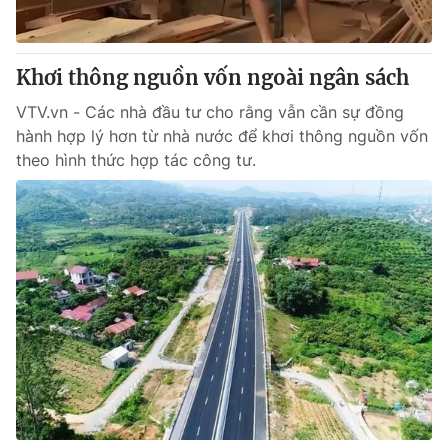
Giao lưu trực tuyến
Sản phẩm
Lịch phát sóng
Thị trường
Khơi thông nguồn vốn ngoài ngân sách
Tư vấn
VTV.vn - Các nhà đầu tư cho rằng vẫn cần sự đồng
Chuyên mục khác
hành hợp lý hơn từ nhà nước để khơi thông nguồn vốn
theo hình thức hợp tác công tư.
Emagazine
Podcast
Photo
Infographic
Video
Shorts video
VTV Money
VTV Thể thao
VTV Sức khoẻ
Bất động sản