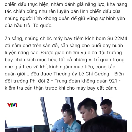
Phim VTV
chiến đấu thực hiện, nhằm đánh giá năng lực, khả năng
Giải trí
tác chiến cũng như rèn luyện bản lĩnh chiến đấu của
Hậu trường
những người lính không quân để giữ vững sự bình yên
Điện ảnh
Đời sống
Nhân vật
của bầu trời Tổ quốc.
Âm nhạc
Du lịch
Khán giả
7h sáng, những chiếc máy bay tiêm kích bom Su 22M4
Giáo dục
Sao
đã nằm chờ trên sân đỗ, sẵn sàng cho buổi bay huấn
Làm đẹp
Giải sao mai
luyện nâng cao. Được giao nhiệm vụ biên đội trưởng
Tuyển sinh
Công nghệ
Chất lượng cuộc sống
bay chặn kích mục tiêu, tất cả những vị trí quan trọng
Học trực tuyến
như giá treo vũ khí, kính ngắm mục tiêu, công tắc
Hitech Công nghệ tương lai
quân giới… đều được Thượng úy Lê Chí Cường - Biên
Giao lưu trực tuyến
đội trưởng Phi đội 2 - Trung đoàn không quân 921 -
Sản phẩm
kiểm tra cẩn thận trước khi cho máy bay cất cánh.
Lịch phát sóng
Thị trường
Tư vấn
Chuyên mục khác
Emagazine
Podcast