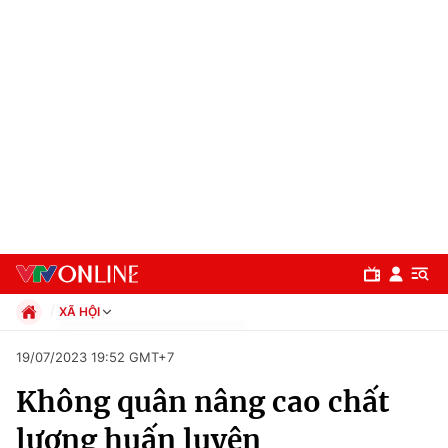
XÃ HỘI
Chính trị
19/07/2023 19:52 GMT+7
Xã hội
Không quân nâng cao chất
Pháp luật
Chuyên mục
Kinh tế
lượng huấn luyện
Thể thao