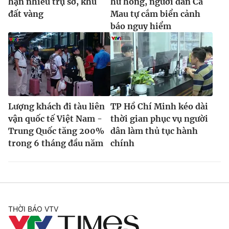
hạn nhiều trụ sở, khu
hư hỏng, người dân Cà
đất vàng
Mau tự cắm biển cảnh
báo nguy hiểm
Lượng khách đi tàu liên
TP Hồ Chí Minh kéo dài
vận quốc tế Việt Nam -
thời gian phục vụ người
Trung Quốc tăng 200%
dân làm thủ tục hành
trong 6 tháng đầu năm
chính
THỜI BÁO VTV