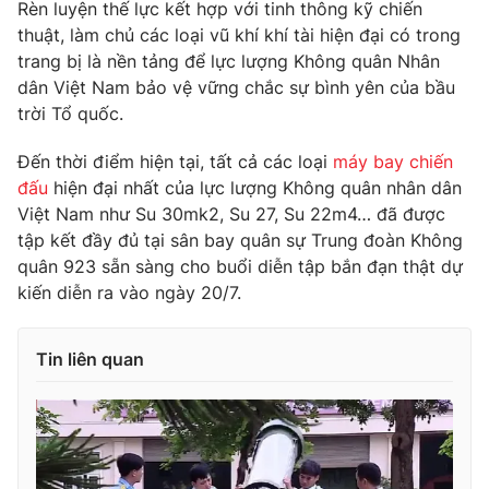
Rèn luyện thế lực kết hợp với tinh thông kỹ chiến
Ðiện thoại Thời báo VTV:
024.66 897 897
thuật, làm chủ các loại vũ khí khí tài hiện đại có trong
Email:
toasoan@vtv.vn
trang bị là nền tảng để lực lượng Không quân Nhân
Liên hệ quảng cáo:
024-7300.7108
dân Việt Nam bảo vệ vững chắc sự bình yên của bầu
trời Tổ quốc.
Đến thời điểm hiện tại, tất cả các loại
máy bay chiến
đấu
hiện đại nhất của lực lượng Không quân nhân dân
Việt Nam như Su 30mk2, Su 27, Su 22m4… đã được
tập kết đầy đủ tại sân bay quân sự Trung đoàn Không
quân 923 sẵn sàng cho buổi diễn tập bắn đạn thật dự
kiến diễn ra vào ngày 20/7.
Tin liên quan
® Cấm sao chép dưới mọi hình thức nếu không có sự chấp
thuận bằng văn bản. Ghi rõ nguồn VTV.vn khi phát hành lại
thông tin từ website này.