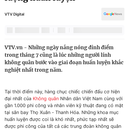
Chính trị
Truyền hình
Văn hóa - Giải trí
VTV Digital
Xã hội
Y tế
Đời sống
Pháp luật
Công nghệ
Giáo dục
VTV.vn - Những ngày nắng nóng đỉnh điểm
Y tế
trong tháng 7 cũng là lúc những người lính
không quân bước vào giai đoạn huấn luyện khắc
Thế giới
nghiệt nhất trong năm.
Tin tức
Kinh tế
Tại thời điểm này, hàng chục chiếc chiến đấu cơ hiện
Thế giới đó đây
Tài chính
đại nhất của
Không quân
Nhân dân Việt Nam cùng với
Dữ liệu và đời sống
Câu chuyện quốc tế
gần 1.000 phi công và nhân viên kỹ thuật đang có mặt
Thị trường
tại sân bay Thọ Xuân - Thanh Hóa. Những khoa mục
Truyền hình
huấn luyện được coi là khó nhất, phức tạp nhất sẽ
Góc doanh nghiệp
được phi công của tất cả các trung đoàn không quân