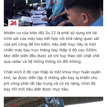
Photo
Infographic
Video
Shorts video
Nhiệm vụ của biên đội Su 22 là phải sử dụng khí tài
VTV Money
VTV Thể thao
trinh sát của máy bay kết hợp với khả năng quan sát
của phi công để tìm kiếm, tiêu diệt mục tiêu là một
VTV Sức khoẻ
Bất động sản
chiếc máy bay trực thăng bay thấp ở độ cao 500m.
Mọi diễn biến đều được sở chỉ huy theo dõi chặt chẽ
qua radar và hệ thống thông tin đối không.
Thị trường 24h
Tấm lòng Việt
Chặn kích ở độ cao thấp là một khoa mục huấn luyện
VTV4
Vươn mình bằng AI
khó, lại được diễn tập ở những sân bay lạ khiến cho
phi công phải rất tập trung và có kỹ năng, trình độ
bay tốt mới tiêu diệt được mục tiêu.
VTV9
VTV8
Liên hệ tòa soạn
English