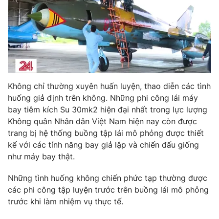
THỜI BÁO VTV
Không chỉ thường xuyên huấn luyện, thao diễn các tình
Theo dõi báo trên
huống giả định trên không. Những phi công lái máy
bay tiêm kích Su 30mk2 hiện đại nhất trong lực lượng
Không quân Nhân dân Việt Nam hiện nay còn được
Cơ quan chủ quản:
Đài Truyền hình Việt Nam
trang bị hệ thống buồng tập lái mô phỏng được thiết
Cơ quan báo chí:
Thời báo VTV
kế với các tính năng bay giả lập và chiến đấu giống
Giấy phép hoạt động báo in và báo điện tử số 483/GP-BTTTT
như máy bay thật.
cấp ngày 29/12/2023
Tổng Biên tập:
Vũ Thanh Thủy
Những tình huống không chiến phức tạp thường được
Phó Tổng Biên tập:
Nguyễn Thị Mỹ Hạnh, Phạm Quốc Thắng,
các phi công tập luyện trước trên buồng lái mô phỏng
Nguyễn Trọng Ninh
trước khi làm nhiệm vụ thực tế.
Tổng đài VTV:
024.38 355 931 - 024.38 355 932