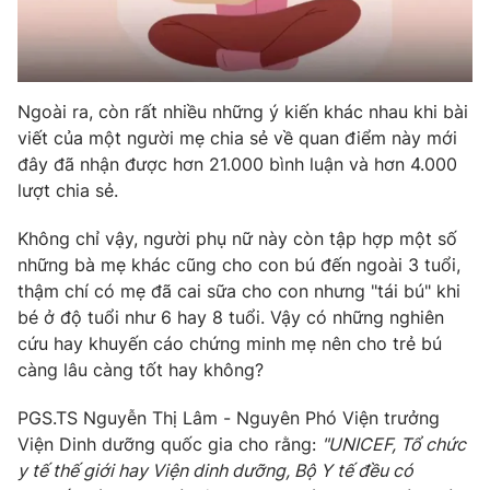
Photo
Infographic
Video
Shorts video
Ngoài ra, còn rất nhiều những ý kiến khác nhau khi bài
viết của một người mẹ chia sẻ về quan điểm này mới
VTV Money
VTV Thể thao
đây đã nhận được hơn 21.000 bình luận và hơn 4.000
lượt chia sẻ.
VTV Sức khoẻ
Bất động sản
Không chỉ vậy, người phụ nữ này còn tập hợp một số
những bà mẹ khác cũng cho con bú đến ngoài 3 tuổi,
Thị trường 24h
Tấm lòng Việt
thậm chí có mẹ đã cai sữa cho con nhưng "tái bú" khi
bé ở độ tuổi như 6 hay 8 tuổi. Vậy có những nghiên
cứu hay khuyến cáo chứng minh mẹ nên cho trẻ bú
VTV4
Vươn mình bằng AI
càng lâu càng tốt hay không?
VTV9
VTV8
PGS.TS Nguyễn Thị Lâm - Nguyên Phó Viện trưởng
Viện Dinh dưỡng quốc gia cho rằng:
"UNICEF, Tổ chức
y tế thế giới hay Viện dinh dưỡng, Bộ Y tế đều có
Liên hệ tòa soạn
English