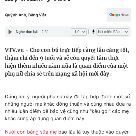
Chính trị
Truyền hình
Văn hóa - Giải trí
Quỳnh Anh, Bằng Việt
Xã hội
Y tế
Đời sống
Nghe đọc bài
2:31
Pháp luật
Công nghệ
Giáo dục
VTV.vn - Cho con bú trực tiếp càng lâu càng tốt,
Y tế
thậm chí đến 9 tuổi và sẽ còn quyết tâm thực
hiện thêm nhiều năm nữa là quan điểm của một
Thế giới
phụ nữ chia sẻ trên mạng xã hội mới đây.
Tin tức
Kinh tế
Đáng lưu ý, người phụ nữ này đã tập hợp được một số
Thế giới đó đây
Tài chính
những người mẹ khác đồng thuận và cùng nhau đưa ra
Dữ liệu và đời sống
Câu chuyện quốc tế
nhiều luận điểm để bảo vệ cũng như "kêu gọi" các mẹ
Thị trường
khác cùng áp dụng quan điểm này.
Truyền hình
Góc doanh nghiệp
Nuôi con bằng sữa mẹ
bao lâu là tuỳ thuộc vào quyền