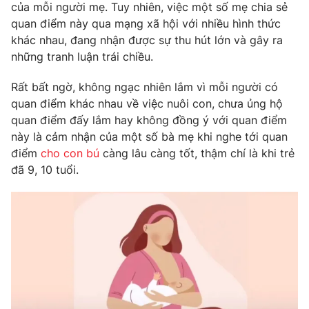
Phim VTV
của mỗi người mẹ. Tuy nhiên, việc một số mẹ chia sẻ
Giải trí
quan điểm này qua mạng xã hội với nhiều hình thức
Hậu trường
khác nhau, đang nhận được sự thu hút lớn và gây ra
Điện ảnh
Đời sống
những tranh luận trái chiều.
Nhân vật
Âm nhạc
Du lịch
Khán giả
Rất bất ngờ, không ngạc nhiên lắm vì mỗi người có
Giáo dục
Sao
quan điểm khác nhau về việc nuôi con, chưa ủng hộ
Làm đẹp
Giải sao mai
quan điểm đấy lắm hay không đồng ý với quan điểm
Tuyển sinh
Công nghệ
này là cảm nhận của một số bà mẹ khi nghe tới quan
Chất lượng cuộc sống
Học trực tuyến
điểm
cho con bú
càng lâu càng tốt, thậm chí là khi trẻ
Hitech Công nghệ tương lai
đã 9, 10 tuổi.
Giao lưu trực tuyến
Sản phẩm
Lịch phát sóng
Thị trường
Tư vấn
Chuyên mục khác
Emagazine
Podcast