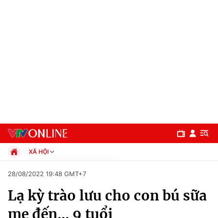
XÃ HỘI
Chính trị
28/08/2022 19:48 GMT+7
Xã hội
Lạ kỳ trào lưu cho con bú sữa
Pháp luật
Chuyên mục
Kinh tế
mẹ đến... 9 tuổi
Thể thao