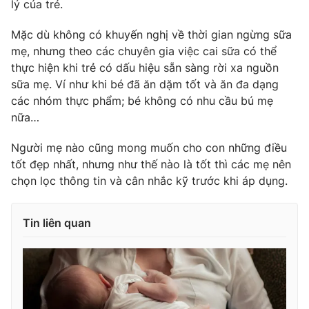
lý của trẻ.
Ðiện thoại Thời báo VTV:
024.66 897 897
Email:
toasoan@vtv.vn
Mặc dù không có khuyến nghị về thời gian ngừng sữa
Liên hệ quảng cáo:
024-7300.7108
mẹ, nhưng theo các chuyên gia việc cai sữa có thể
thực hiện khi trẻ có dấu hiệu sẵn sàng rời xa nguồn
sữa mẹ. Ví như khi bé đã ăn dặm tốt và ăn đa dạng
các nhóm thực phẩm; bé không có nhu cầu bú mẹ
nữa…
Người mẹ nào cũng mong muốn cho con những điều
tốt đẹp nhất, nhưng như thế nào là tốt thì các mẹ nên
chọn lọc thông tin và cân nhắc kỹ trước khi áp dụng.
Tin liên quan
® Cấm sao chép dưới mọi hình thức nếu không có sự chấp
thuận bằng văn bản. Ghi rõ nguồn VTV.vn khi phát hành lại
thông tin từ website này.