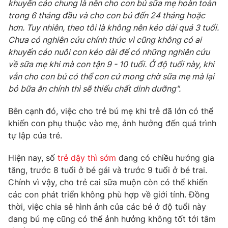
khuyến cáo chung là nên cho con bú sữa mẹ hoàn toàn
trong 6 tháng đầu và cho con bú đến 24 tháng hoặc
hơn. Tuy nhiên, theo tôi là không nên kéo dài quá 3 tuổi.
Chưa có nghiên cứu chính thức vì cũng không có ai
THỜI BÁO VTV
khuyến cáo nuôi con kéo dài để có những nghiên cứu
về sữa mẹ khi mà con tận 9 - 10 tuổi. Ở độ tuổi này, khi
vẫn cho con bú có thể con cứ mong chờ sữa mẹ mà lại
bỏ bữa ăn chính thì sẽ thiếu chất dinh dưỡng".
Theo dõi báo trên
Bên cạnh đó, việc cho trẻ bú mẹ khi trẻ đã lớn có thể
khiến con phụ thuộc vào mẹ, ảnh hưởng đến quá trình
Cơ quan chủ quản:
Đài Truyền hình Việt Nam
tự lập của trẻ.
Cơ quan báo chí:
Thời báo VTV
Giấy phép hoạt động báo in và báo điện tử số 483/GP-BTTTT
Hiện nay, số
trẻ dậy thì sớm
đang có chiều hướng gia
cấp ngày 29/12/2023
tăng, trước 8 tuổi ở bé gái và trước 9 tuổi ở bé trai.
Tổng Biên tập:
Vũ Thanh Thủy
Chính vì vậy, cho trẻ cai sữa muộn còn có thể khiến
các con phát triển không phù hợp về giới tính. Đồng
Phó Tổng Biên tập:
Nguyễn Thị Mỹ Hạnh, Phạm Quốc Thắng,
Nguyễn Trọng Ninh
thời, việc chia sẻ hình ảnh của các bé ở độ tuổi này
đang bú mẹ cũng có thể ảnh hưởng không tốt tới tâm
Tổng đài VTV:
024.38 355 931 - 024.38 355 932