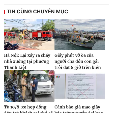
TIN CÙNG CHUYÊN MỤC
Hà Nội: Lại xảy ra cháy
Giây phút vỡ òa của
nhà xưởng tại phường
người cha đón con gái
Thanh Liệt
trôi dạt 8 giờ trên biển
Từ 10/8, xe hợp đồng
Cảnh báo giả mạo giấy
đón trả khách sai chỗ sẽ
báo trúng tuyển đại học