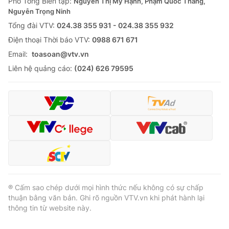
Phó Tổng Biên tập:
Nguyễn Thị Mỹ Hạnh, Phạm Quốc Thắng,
Nguyễn Trọng Ninh
Tổng đài VTV:
024.38 355 931 - 024.38 355 932
Ðiện thoại Thời báo VTV:
0988 671 671
Email:
toasoan@vtv.vn
Liên hệ quảng cáo:
(024) 626 79595
® Cấm sao chép dưới mọi hình thức nếu không có sự chấp
thuận bằng văn bản. Ghi rõ nguồn VTV.vn khi phát hành lại
thông tin từ website này.