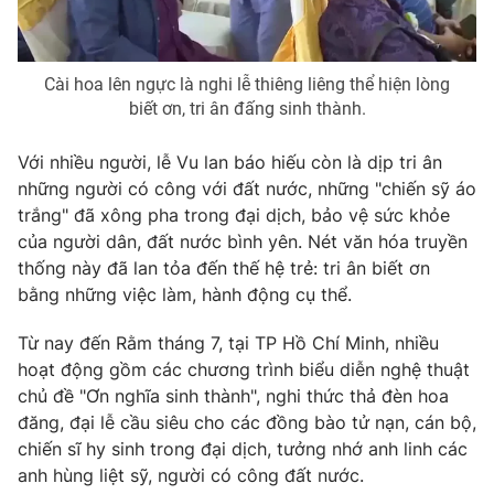
Photo
Infographic
Cài hoa lên ngực là nghi lễ thiêng liêng thể hiện lòng
Video
Shorts video
biết ơn, tri ân đấng sinh thành.
Với nhiều người, lễ Vu lan báo hiếu còn là dịp tri ân
VTV Money
VTV Thể thao
những người có công với đất nước, những "chiến sỹ áo
trắng" đã xông pha trong đại dịch, bảo vệ sức khỏe
VTV Sức khoẻ
Bất động sản
của người dân, đất nước bình yên. Nét văn hóa truyền
thống này đã lan tỏa đến thế hệ trẻ: tri ân biết ơn
Thị trường 24h
Tấm lòng Việt
bằng những việc làm, hành động cụ thể.
Từ nay đến Rằm tháng 7, tại TP Hồ Chí Minh, nhiều
VTV4
Vươn mình bằng AI
hoạt động gồm các chương trình biểu diễn nghệ thuật
chủ đề "Ơn nghĩa sinh thành", nghi thức thả đèn hoa
VTV9
VTV8
đăng, đại lễ cầu siêu cho các đồng bào tử nạn, cán bộ,
chiến sĩ hy sinh trong đại dịch, tưởng nhớ anh linh các
anh hùng liệt sỹ, người có công đất nước.
Liên hệ tòa soạn
English