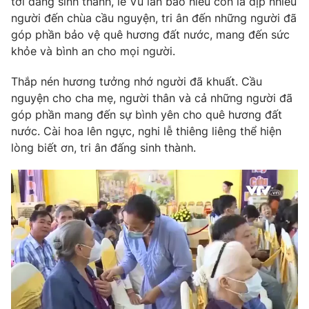
tới đấng sinh thành, lễ Vu lan báo hiếu còn là dịp nhiều
Phim VTV
Giải trí
người đến chùa cầu nguyện, tri ân đến những người đã
Hậu trường
góp phần bảo vệ quê hương đất nước, mang đến sức
Điện ảnh
khỏe và bình an cho mọi người.
Đời sống
Nhân vật
Âm nhạc
Thắp nén hương tưởng nhớ người đã khuất. Cầu
Du lịch
Khán giả
Giáo dục
nguyện cho cha mẹ, người thân và cả những người đã
Sao
Làm đẹp
Giải sao mai
góp phần mang đến sự bình yên cho quê hương đất
Tuyển sinh
nước. Cài hoa lên ngực, nghi lễ thiêng liêng thể hiện
Công nghệ
Chất lượng cuộc sống
lòng biết ơn, tri ân đấng sinh thành.
Học trực tuyến
Hitech Công nghệ tương lai
Giao lưu trực tuyến
Sản phẩm
Lịch phát sóng
Thị trường
Tư vấn
Chuyên mục khác
Emagazine
Podcast