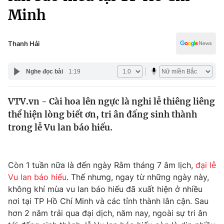
Chính trị
Minh
Truyền hình
Văn hóa - Giải trí
Xã hội
Y tế
Thanh Hải
Đời sống
Pháp luật
Công nghệ
Nghe đọc bài
1:19
Giáo dục
Y tế
VTV.vn - Cài hoa lên ngực là nghi lễ thiêng liêng
thể hiện lòng biết ơn, tri ân đấng sinh thành
Thế giới
trong lễ Vu lan báo hiếu.
Tin tức
Kinh tế
Thế giới đó đây
Còn 1 tuần nữa là đến ngày Rằm tháng 7 âm lịch,
đại lễ
Tài chính
Dữ liệu và đời sống
Vu lan báo hiếu
. Thế nhưng, ngay từ những ngày này,
Câu chuyện quốc tế
Thị trường
không khí mùa vu lan báo hiếu đã xuất hiện ở nhiều
nơi tại TP Hồ Chí Minh và các tỉnh thành lân cận. Sau
Truyền hình
Góc doanh nghiệp
hơn 2 năm trải qua đại dịch, năm nay, ngoài sự tri ân