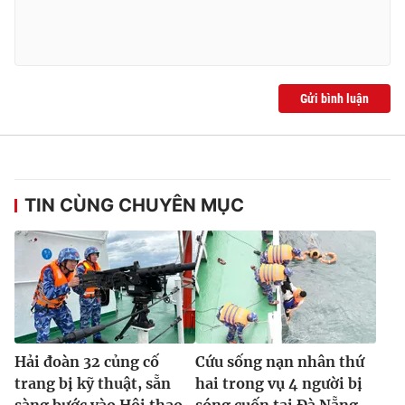
Gửi bình luận
TIN CÙNG CHUYÊN MỤC
Hải đoàn 32 củng cố
Cứu sống nạn nhân thứ
trang bị kỹ thuật, sẵn
hai trong vụ 4 người bị
sàng bước vào Hội thao
sóng cuốn tại Đà Nẵng