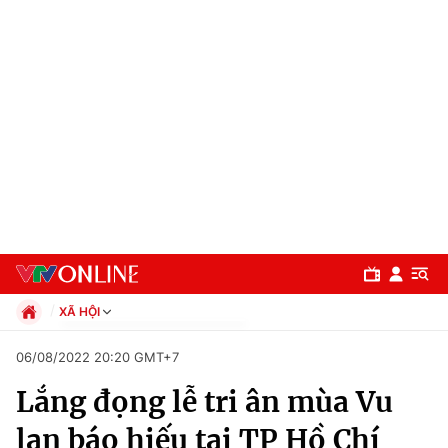
XÃ HỘI
Chính trị
06/08/2022 20:20 GMT+7
Xã hội
Lắng đọng lễ tri ân mùa Vu
Pháp luật
Chuyên mục
Kinh tế
lan báo hiếu tại TP Hồ Chí
Thể thao