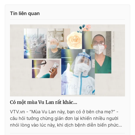
Tin liên quan
THỜI BÁO VTV
Theo dõi báo trên
Cơ quan chủ quản:
Đài Truyền hình Việt Nam
Cơ quan báo chí:
Thời báo VTV
Giấy phép hoạt động báo in và báo điện tử số 483/GP-BTTTT
cấp ngày 29/12/2023
Có một mùa Vu Lan rất khác…
Tổng Biên tập:
Vũ Thanh Thủy
VTV.vn - “Mùa Vu Lan này, bạn có ở bên cha mẹ?” -
Phó Tổng Biên tập:
Nguyễn Thị Mỹ Hạnh, Phạm Quốc Thắng,
câu hỏi tưởng chừng giản đơn lại khiến nhiều người
Nguyễn Trọng Ninh
nhói lòng vào lúc này, khi dịch bệnh diễn biến phức...
Tổng đài VTV:
024.38 355 931 - 024.38 355 932