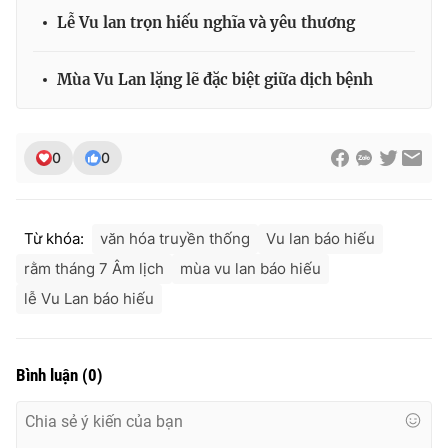
Ðiện thoại Thời báo VTV:
024.66 897 897
Lễ Vu lan trọn hiếu nghĩa và yêu thương
Email:
toasoan@vtv.vn
Liên hệ quảng cáo:
024-7300.7108
Mùa Vu Lan lặng lẽ đặc biệt giữa dịch bệnh
0
0
Từ khóa:
văn hóa truyền thống
Vu lan báo hiếu
rằm tháng 7 Âm lịch
mùa vu lan báo hiếu
lễ Vu Lan báo hiếu
® Cấm sao chép dưới mọi hình thức nếu không có sự chấp
thuận bằng văn bản. Ghi rõ nguồn VTV.vn khi phát hành lại
Bình luận
(
0
)
thông tin từ website này.