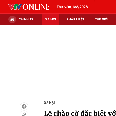
Thứ Năm, 6/8/2026
CHÍNH TRỊ
XÃ HỘI
PHÁP LUẬT
THẾ GIỚI
Chính trị
Xã hội
Thế giới
Kinh tế
Tin tức
Tài chính
Thế giới đó đây
Thị trường
Câu chuyện quốc tế
Góc doanh nghiệp
Dữ liệu và đời sống
Xã hội
Lễ chào cờ đặc biệt vớ