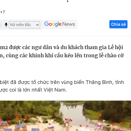
Góc ảnh
T+7
Chia sẻ
Giáo dục
Công nghệ
Tuyển sinh
Hitech Công ng
00m2 được các ngư dân và du khách tham gia Lễ hội
Học trực tuyến
Sản phẩm
n, cùng các khinh khí cầu kéo lên trong lễ chào cờ
g
Thị trường
Tư vấn
biệt đã được tổ chức trên vùng biển Thăng Bình, tỉnh
ợc coi là lớn nhất Việt Nam.