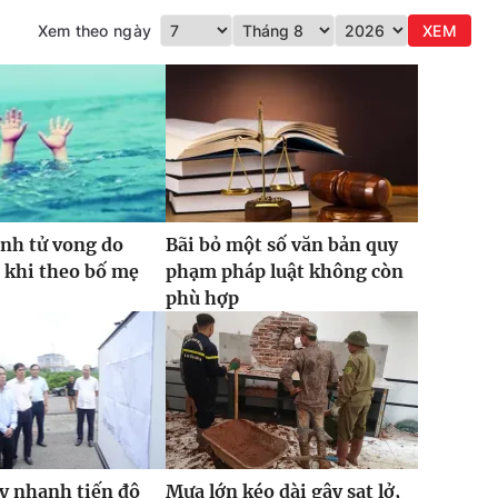
Xem theo ngày
XEM
inh tử vong do
Bãi bỏ một số văn bản quy
 khi theo bố mẹ
phạm pháp luật không còn
phù hợp
y nhanh tiến độ
Mưa lớn kéo dài gây sạt lở,