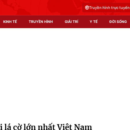
Truyền hình trực tuyến
KINH TẾ
TRUYỀN HÌNH
GIẢI TRÍ
Y TẾ
ĐỜI SỐNG
Pháp luật
Y tế
Truyền hình
Multimedia
Phim VTV
Video
Hậu trường
Shorts video
Nhân vật
Podcast
Khán giả
EMagazine
Giải sao mai
Photo
i lá cờ lớn nhất Việt Nam
Infographic