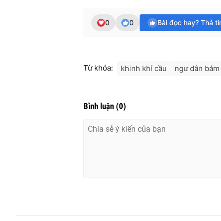
0
0
Bài đọc hay? Thả t
Từ khóa:
khinh khí cầu
ngư dân bám
Bình luận
(
0
)