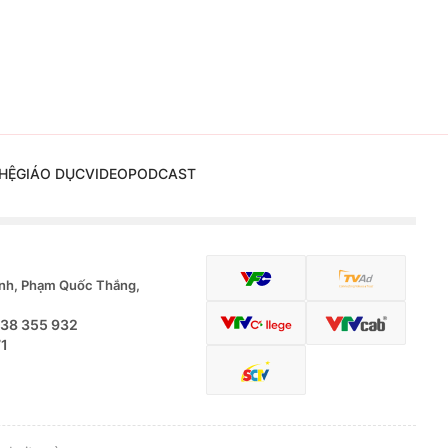
HỆ
GIÁO DỤC
VIDEO
PODCAST
nh, Phạm Quốc Thắng,
.38 355 932
71