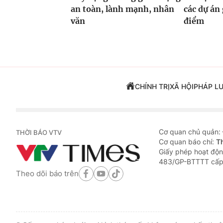
an toàn, lành mạnh, nhân
các dự án
văn
điểm
CHÍNH TRỊ
XÃ HỘI
PHÁP L
Cơ quan chủ quản:
THỜI BÁO VTV
Cơ quan báo chí:
T
Giấy phép hoạt độn
483/GP-BTTTT cấp
Theo dõi báo trên