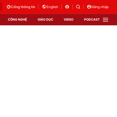
Cổng thông tin
English
Đăng nhập
CÔNG NGHỆ
GIÁO DỤC
VIDEO
PODCAST
VTV Money
VTV Thể thao
VTV Sức khoẻ
Bất động sản
Thị trường 24h
Tấm lòng Việt
Vươn mình bằng AI
VTV4
VTV8
VTV9
Lịch phát sóng
Giao lưu trực tuyến
Sự kiện