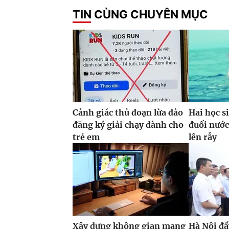
TIN CÙNG CHUYÊN MỤC
Cảnh giác thủ đoạn lừa đảo
Hai học s
đăng ký giải chạy dành cho
đuối nước
trẻ em
lên rẫy
Xây dựng không gian mạng
Hà Nội đẩ