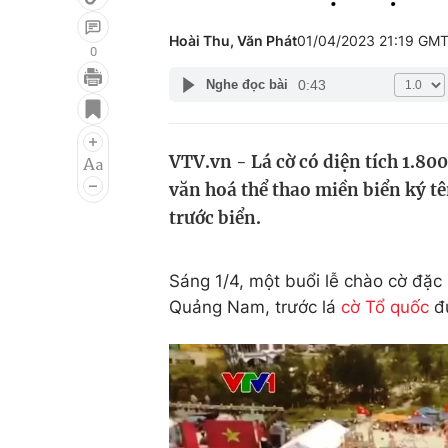
Hoài Thu, Văn Phát
01/04/2023 21:19 GM
0
0:43
Nghe đọc bài
Giải trí
Đời sống
Điện ảnh
Du lịch
VTV.vn - Lá cờ có diện tích 1.8
Âm nhạc
Làm đẹp
văn hoá thể thao miền biển ký tê
Sao
Chất lượng cuộc sốn
trước biển.
Sáng 1/4, một buổi lễ chào cờ đặc 
Quảng Nam, trước lá
cờ Tổ quốc
đư