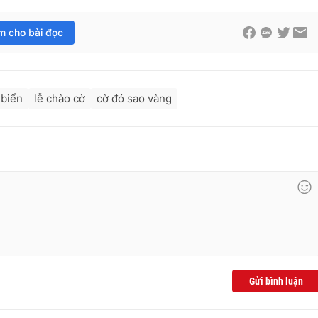
im cho bài đọc
 biển
lễ chào cờ
cờ đỏ sao vàng
Gửi bình luận