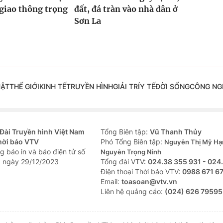
 giao thông trọng
đất, đá tràn vào nhà dân ở
Sơn La
UẬT
THẾ GIỚI
KINH TẾ
TRUYỀN HÌNH
GIẢI TRÍ
Y TẾ
ĐỜI SỐNG
CÔNG NG
Đài Truyền hình Việt Nam
Tổng Biên tập:
Vũ Thanh Thủy
hời báo VTV
Phó Tổng Biên tập:
Nguyễn Thị Mỹ Hạ
g báo in và báo điện tử số
Nguyễn Trọng Ninh
 ngày 29/12/2023
Tổng đài VTV:
024.38 355 931 - 024
Ðiện thoại Thời báo VTV:
0988 671 6
Email:
toasoan@vtv.vn
Liên hệ quảng cáo:
(024) 626 79595