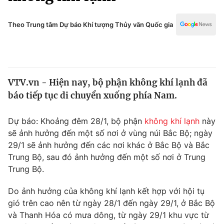
Chính trị
Truyền hình
Văn hóa - Giải trí
Theo Trung tâm Dự báo Khí tượng Thủy văn Quốc gia
Xã hội
Y tế
Đời sống
Pháp luật
Công nghệ
Giáo dục
VTV.vn - Hiện nay, bộ phận không khí lạnh đã
Y tế
báo tiếp tục di chuyển xuống phía Nam.
Thế giới
Dự báo: Khoảng đêm 28/1, bộ phận
không khí lạnh
này
sẽ ảnh hưởng đến một số nơi ở vùng núi Bắc Bộ; ngày
Tin tức
29/1 sẽ ảnh hưởng đến các nơi khác ở Bắc Bộ và Bắc
Kinh tế
Trung Bộ, sau đó ảnh hưởng đến một số nơi ở Trung
Thế giới đó đây
Tài chính
Trung Bộ.
Dữ liệu và đời sống
Câu chuyện quốc tế
Thị trường
Do ảnh hưởng của không khí lạnh kết hợp với hội tụ
gió trên cao nên từ ngày 28/1 đến ngày 29/1, ở Bắc Bộ
Truyền hình
Góc doanh nghiệp
và Thanh Hóa có mưa dông, từ ngày 29/1 khu vực từ