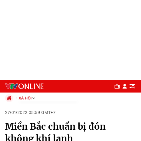
XÃ HỘI
Chính trị
27/01/2022 05:59 GMT+7
Xã hội
Miền Bắc chuẩn bị đón
Pháp luật
Chuyên mục
Kinh tế
không khí lạnh
Thể thao