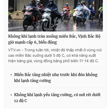
THỜI BÁO VTV
Không khí lạnh tràn xuống miền Bắc, Vịnh Bắc Bộ
gió mạnh cấp 6, biển động
Theo dõi báo trên
VTV.vn - Trong tuần tới, nhiệt độ thấp nhất ở vùng núi
cao miền Bắc xuống dưới 5 độ C, có khả năng xuất
hiện băng giá, vùng đồng bằng phổ biến 11-14 độ C.
Cơ quan chủ quản:
Đài Truyền hình Việt Nam
Cơ quan báo chí:
Thời báo VTV
Miền Bắc tăng nhiệt nhẹ trước khi đón không
Giấy phép hoạt động báo in và báo điện tử số 483/GP-BTTTT
khí lạnh tăng cường
cấp ngày 29/12/2023
Tổng Biên tập:
Vũ Thanh Thủy
Không khí lạnh yếu tăng cường, có nơi rét dưới
Phó Tổng Biên tập:
Nguyễn Thị Mỹ Hạnh, Phạm Quốc Thắng,
Nguyễn Trọng Ninh
12 độ C
Tổng đài VTV:
024.38 355 931 - 024.38 355 932