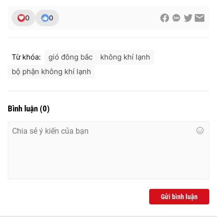
Ðiện thoại Thời báo VTV:
024.66 897 897
0
0
Email:
toasoan@vtv.vn
Liên hệ quảng cáo:
024-7300.7108
Từ khóa:
gió đông bắc
không khí lạnh
bộ phận không khí lạnh
Bình luận
(
0
)
® Cấm sao chép dưới mọi hình thức nếu không có sự chấp
thuận bằng văn bản. Ghi rõ nguồn VTV.vn khi phát hành lại
thông tin từ website này.
Gửi bình luận