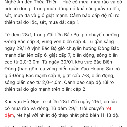
Phim VTV
Nghệ An đến Thừa Thiên - Huế có mưa, mưa rào và có
Giải trí
nơi có dông. Trong mưa dông có khả năng xảy ra lốc,
Hậu trường
sét, mưa đá và gió giật mạnh. Cảnh báo cấp độ rủi ro
Điện ảnh
thiên tai do lốc, sét, mưa đá: cấp 1.
Đời sống
Nhân vật
Âm nhạc
Du lịch
Từ đêm 28/1, trong đất liền Bắc Bộ gió chuyển hướng
Khán giả
Giáo dục
Sao
Đông Bắc cấp 3, vùng ven biển cấp 4. Từ gần sáng
Làm đẹp
Giải sao mai
ngày 29/1 ở vịnh Bắc Bộ gió chuyển hướng Đông Bắc
Tuyển sinh
mạnh dần lên cấp 6, giật cấp 7, biển động, sóng biển
Công nghệ
Chất lượng cuộc sống
cao từ 2,0-3,0m. Từ ngày 30/01, khu vực Bắc Biển
Học trực tuyến
Hitech Công nghệ tương lai
Đông (bao gồm cả vùng biển quần đảo Hoàng Sa) có
Giao lưu trực tuyến
gió Đông Bắc mạnh cấp 6, giật cấp 7-8, biển động,
Sản phẩm
sóng biển cao từ 2,0-4,0m. Cảnh báo cấp độ rủi ro
Lịch phát sóng
thiên tai do gió mạnh trên biển: cấp 2.
Thị trường
Tư vấn
Khu vực Hà Nội: Từ chiều 28/1 đến ngày 29/1, có lúc
có mưa rào và dông. Từ đêm 29/1, trời chuyển
rét
Chuyên mục khác
đậm
, rét hại với nhiệt độ thấp nhất phổ biến 11-13 độ.
Emagazine
Podcast