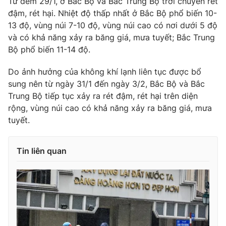
Từ đêm 29/1, ở Bắc Bộ và Bắc Trung Bộ trời chuyển rét
đậm, rét hại. Nhiệt độ thấp nhất ở Bắc Bộ phổ biến 10-
Photo
Infographic
13 độ, vùng núi 7-10 độ, vùng núi cao có nơi dưới 5 độ
và có khả năng xảy ra băng giá, mưa tuyết; Bắc Trung
Video
Shorts video
Bộ phổ biến 11-14 độ.
Do ảnh hưởng của không khí lạnh liên tục được bổ
VTV Money
VTV Thể thao
sung nên từ ngày 31/1 đến ngày 3/2, Bắc Bộ và Bắc
Trung Bộ tiếp tục xảy ra rét đậm, rét hại trên diện
VTV Sức khoẻ
Bất động sản
rộng, vùng núi cao có khả năng xảy ra băng giá, mưa
tuyết.
Thị trường 24h
Tấm lòng Việt
Tin liên quan
VTV4
Vươn mình bằng AI
VTV9
VTV8
Liên hệ tòa soạn
English