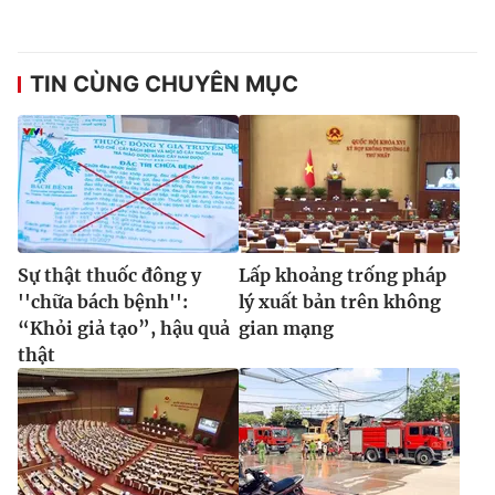
TIN CÙNG CHUYÊN MỤC
Sự thật thuốc đông y
Lấp khoảng trống pháp
''chữa bách bệnh'':
lý xuất bản trên không
“Khỏi giả tạo”, hậu quả
gian mạng
thật