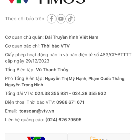
Theo dõi báo trên
Cơ quan chủ quản:
Đài Truyền hình Việt Nam
Cơ quan báo chí:
Thời báo VTV
Giấy phép hoạt động báo in và báo điện tử số 483/GP-BTTTT
cấp ngày 29/12/2023
Tổng Biên tập:
Vũ Thanh Thủy
Phó Tổng Biên tập:
Nguyễn Thị Mỹ Hạnh, Phạm Quốc Thắng,
Nguyễn Trọng Ninh
Tổng đài VTV:
024.38 355 931 - 024.38 355 932
Ðiện thoại Thời báo VTV:
0988 671 671
Email:
toasoan@vtv.vn
Liên hệ quảng cáo:
(024) 626 79595