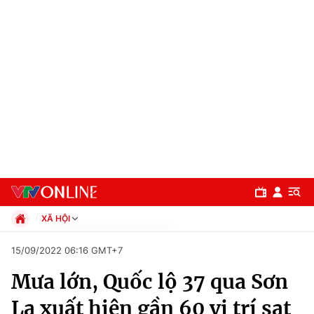
XÃ HỘI
Chính trị
15/09/2022 06:16 GMT+7
Xã hội
Mưa lớn, Quốc lộ 37 qua Sơn
Pháp luật
Chuyên mục
Kinh tế
La xuất hiện gần 60 vị trí sạt
Thể thao