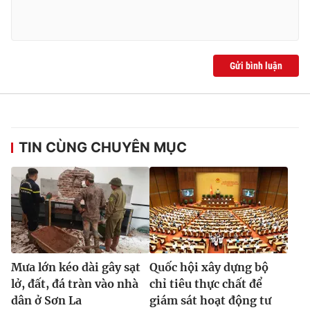
Gửi bình luận
TIN CÙNG CHUYÊN MỤC
Mưa lớn kéo dài gây sạt
Quốc hội xây dựng bộ
lở, đất, đá tràn vào nhà
chỉ tiêu thực chất để
dân ở Sơn La
giám sát hoạt động tư