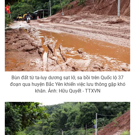
Photo
Infographic
Video
Shorts video
VTV Money
VTV Thể thao
VTV Sức khoẻ
Bất động sản
Bùn đất từ ta-luy dương sạt lở, sa bồi trên Quốc lộ 37
Thị trường 24h
Tấm lòng Việt
đoạn qua huyện Bắc Yên khiến việc lưu thông gặp khó
khăn. Ảnh: Hữu Quyết - TTXVN
VTV4
Vươn mình bằng AI
VTV9
VTV8
Liên hệ tòa soạn
English