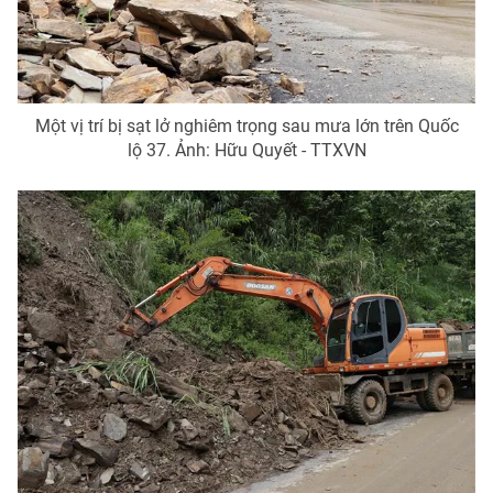
Một vị trí bị sạt lở nghiêm trọng sau mưa lớn trên Quốc
lộ 37. Ảnh: Hữu Quyết - TTXVN