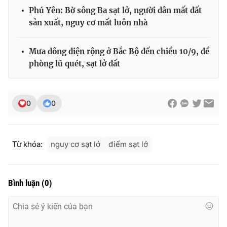
Phú Yên: Bờ sông Ba sạt lở, người dân mất đất
sản xuất, nguy cơ mất luôn nhà
Mưa dông diện rộng ở Bắc Bộ đến chiều 10/9, đề
phòng lũ quét, sạt lở đất
0
0
Từ khóa:
nguy cơ sạt lở
điểm sạt lở
Bình luận
(
0
)