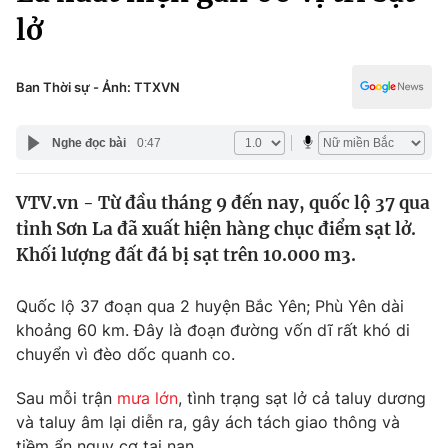
Chính trị
lở
Truyền hình
Văn hóa - Giải trí
Xã hội
Y tế
Ban Thời sự - Ảnh: TTXVN
Đời sống
Pháp luật
Công nghệ
Nghe đọc bài
0:47
Giáo dục
Y tế
VTV.vn - Từ đầu tháng 9 đến nay, quốc lộ 37 qua
tỉnh Sơn La đã xuất hiện hàng chục điểm sạt lở.
Thế giới
Khối lượng đất đá bị sạt trên 10.000 m3.
Tin tức
Kinh tế
Quốc lộ 37 đoạn qua 2 huyện Bắc Yên; Phù Yên dài
Thế giới đó đây
khoảng 60 km. Đây là đoạn đường vốn dĩ rất khó di
Tài chính
Dữ liệu và đời sống
chuyển vì đèo dốc quanh co.
Câu chuyện quốc tế
Thị trường
Sau mỗi trận
mưa lớn
, tình trạng sạt lở cả taluy dương
Truyền hình
Góc doanh nghiệp
và taluy âm lại diễn ra, gây ách tách giao thông và
tiềm ẩn nguy cơ tai nạn.