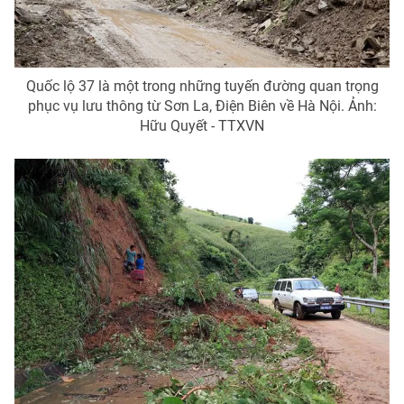
Ðiện thoại Thời báo VTV:
024.66 897 897
Email:
toasoan@vtv.vn
Liên hệ quảng cáo:
024-7300.7108
Quốc lộ 37 là một trong những tuyến đường quan trọng
phục vụ lưu thông từ Sơn La, Điện Biên về Hà Nội. Ảnh:
Hữu Quyết - TTXVN
® Cấm sao chép dưới mọi hình thức nếu không có sự chấp
thuận bằng văn bản. Ghi rõ nguồn VTV.vn khi phát hành lại
thông tin từ website này.