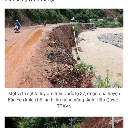
Phim VTV
Giải trí
Hậu trường
Điện ảnh
Đời sống
Nhân vật
Âm nhạc
Du lịch
Khán giả
Giáo dục
Sao
Làm đẹp
Giải sao mai
Tuyển sinh
Công nghệ
Chất lượng cuộc sống
Học trực tuyến
Hitech Công nghệ tương lai
Giao lưu trực tuyến
Sản phẩm
Lịch phát sóng
Thị trường
Một vị trí sạt ta-luy âm trên Quốc lộ 37, đoạn qua huyện
Bắc Yên khiến hộ lan bị hư hỏng nặng. Ảnh: Hữu Quyết -
Tư vấn
TTXVN
Chuyên mục khác
Emagazine
Podcast