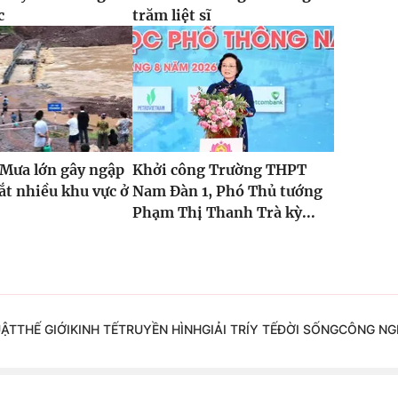
c
trăm liệt sĩ
 Mưa lớn gây ngập
Khởi công Trường THPT
cắt nhiều khu vực ở
Nam Đàn 1, Phó Thủ tướng
Phạm Thị Thanh Trà kỳ...
UẬT
THẾ GIỚI
KINH TẾ
TRUYỀN HÌNH
GIẢI TRÍ
Y TẾ
ĐỜI SỐNG
CÔNG NG