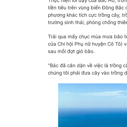
Thực hiện lời dạy của Bác Hồ, tr
tiền tiêu trên vùng biển Đông Bắc
phương khác tích cực trồng cây, tr
trường sinh thái, phòng chống thiên
Trải qua mấy chục mùa mưa bão từ 
của Chi hội Phụ nữ huyện Cô Tô) vẫ
sau mỗi đợt gió bão.
"Bác đã căn dặn về việc là trồng c
chúng tôi phải đưa cây vào trồng 