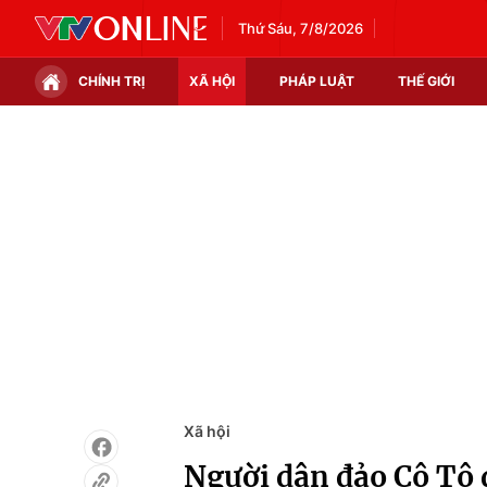
Thứ Sáu, 7/8/2026
CHÍNH TRỊ
XÃ HỘI
PHÁP LUẬT
THẾ GIỚI
Chính trị
Xã hội
Thế giới
Kinh tế
Tin tức
Tài chính
Thế giới đó đây
Thị trường
Câu chuyện quốc tế
Góc doanh nghiệp
Dữ liệu và đời sống
Xã hội
Người dân đảo Cô Tô 