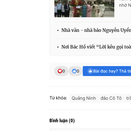
nhớ N
Nhà văn - nhà báo Nguyễn Uyển
Nơi Bác Hồ viết “Lời kêu gọi t
0
0
Bài đọc hay? Thả t
Từ khóa:
Quảng Ninh
đảo Cô Tô
tr
Bình luận
(
0
)