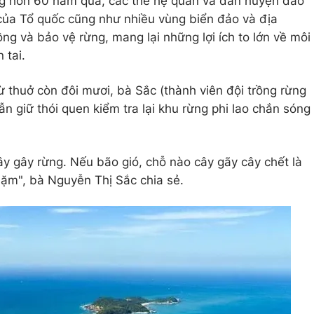
ong hơn 60 năm qua, các thế hệ quân và dân huyện đảo
 của Tổ quốc cũng như nhiều vùng biển đảo và địa
ồng và bảo vệ rừng, mang lại những lợi ích to lớn về môi
 tai.
thuở còn đôi mươi, bà Sắc (thành viên đội trồng rừng
n giữ thói quen kiểm tra lại khu rừng phi lao chắn sóng
ây gây rừng. Nếu bão gió, chỗ nào cây gãy cây chết là
dặm", bà Nguyễn Thị Sắc chia sẻ.