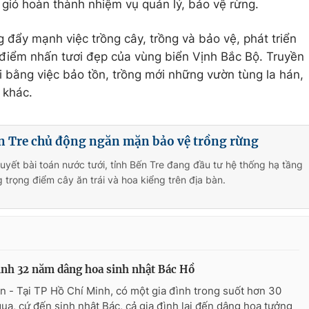
 gió hoàn thành nhiệm vụ quản lý, bảo vệ rừng.
ẩy mạnh việc trồng cây, trồng và bảo vệ, phát triển
h điểm nhấn tươi đẹp của vùng biển Vịnh Bắc Bộ. Truyền
i bằng việc bảo tồn, trồng mới những vườn tùng la hán,
 khác.
n Tre chủ động ngăn mặn bảo vệ trồng rừng
quyết bài toán nước tưới, tỉnh Bến Tre đang đầu tư hệ thống hạ tầng
 trọng điểm cây ăn trái và hoa kiểng trên địa bàn.
ình 32 năm dâng hoa sinh nhật Bác Hồ
n - Tại TP Hồ Chí Minh, có một gia đình trong suốt hơn 30
ua, cứ đến sinh nhật Bác, cả gia đình lại đến dâng hoa tưởng