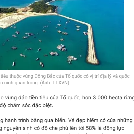
 tiêu thuộc vùng Đông Bắc của Tổ quốc có vị trí địa lý và quốc
n ninh quan trọng. (Ảnh: TTXVN)
o vùng đảo tiền tiêu của Tổ quốc, hơn 3.000 hecta rừn
 độ chăm sóc đặc biệt.
ng hành trình băng qua biển. Vẻ đẹp hiếm có của những
g nguyên sinh có độ che phủ lên tới 58% là động lực