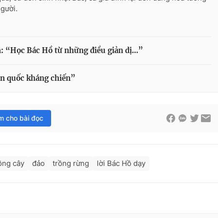
gười.
: “Học Bác Hồ từ những điều giản dị…”
oàn quốc kháng chiến”
im cho bài đọc
ồng cây
đảo
trồng rừng
lời Bác Hồ dạy