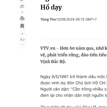
Hồ dạy
0
Tùng Thư
12/08/2024 06:15 GMT+7
Giải trí
Đời sống
Điện ảnh
Du lịch
Âm nhạc
Làm đẹp
VTV.vn - Hơn 60 năm qua, nhờ k
Sao
Chất lượng cuộc sốn
vệ, phát triển rừng, đảo tiền ti
Vịnh Bắc Bộ.
Ngày 9/5/1961 trở thành dấu mốc l
được vinh dự đón Chủ tịch Hồ Chí 
Người căn dặn: "Cần trồng nhiều c
đem lại cho nhân dân một nguồn lợi