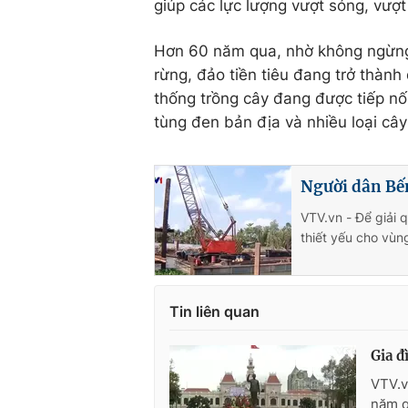
giúp các lực lượng vượt sóng, vượt
Hơn 60 năm qua, nhờ không ngừng đ
rừng, đảo tiền tiêu đang trở thàn
thống trồng cây đang được tiếp nố
tùng đen bản địa và nhiều loại cây
Người dân Bế
VTV.vn - Để giải 
thiết yếu cho vùng
Tin liên quan
Gia đ
VTV.v
năm q