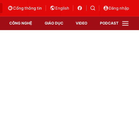
Cổng thông tin
English
Đăng nhập
CÔNG NGHỆ
GIÁO DỤC
VIDEO
PODCAST
VTV Money
VTV Thể thao
VTV Sức khoẻ
Bất động sản
Thị trường 24h
Tấm lòng Việt
Vươn mình bằng AI
VTV4
VTV8
VTV9
Lịch phát sóng
Giao lưu trực tuyến
Sự kiện