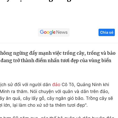
Góc ảnh
Giáo dục
Công nghệ
Chia sẻ
Tuyển sinh
Hitech Công ng
Học trực tuyến
Sản phẩm
hông ngừng đẩy mạnh việc trồng cây, trồng và bảo
g
Thị trường
êu đang trở thành điểm nhấn tươi đẹp của vùng biển
Tư vấn
ịch sử đối với người dân
đảo
Cô Tô, Quảng Ninh khi
Minh ra thăm. Nói chuyện với quân và dân trên đảo,
ây ăn quả, cây lấy gỗ, cây ngăn gió bão. Trồng cây sẽ
 lớn, lại làm cho xứ sở ta thêm tươi đẹp".