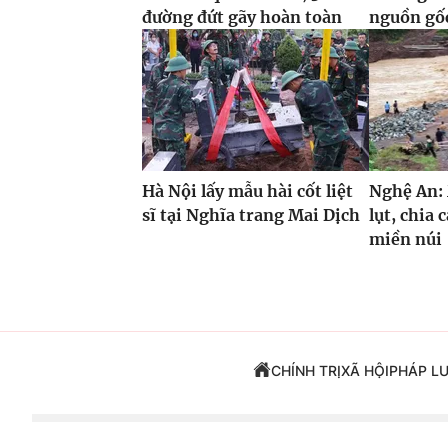
đường đứt gãy hoàn toàn
nguồn gố
Hà Nội lấy mẫu hài cốt liệt
Nghệ An:
sĩ tại Nghĩa trang Mai Dịch
lụt, chia 
miền núi
CHÍNH TRỊ
XÃ HỘI
PHÁP L