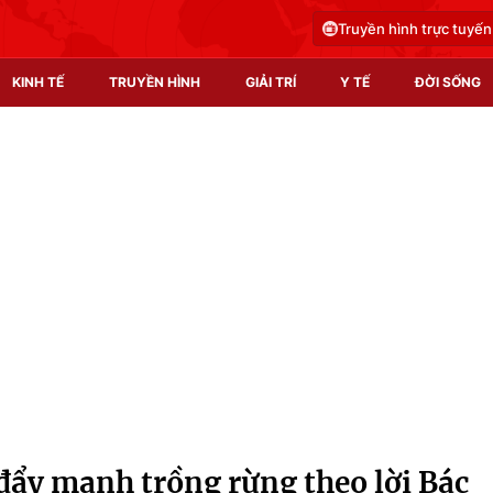
Truyền hình trực tuyến
KINH TẾ
TRUYỀN HÌNH
GIẢI TRÍ
Y TẾ
ĐỜI SỐNG
Pháp luật
Y tế
Truyền hình
Multimedia
Phim VTV
Video
Hậu trường
Shorts video
Nhân vật
Podcast
Khán giả
EMagazine
Giải sao mai
Photo
đẩy mạnh trồng rừng theo lời Bác
Infographic