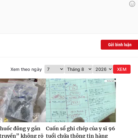
Gửi bình luận
Xem theo ngày
XEM
thuốc đông y gắn
Cuốn sổ ghi chép của y sĩ 96
 truyền” không rõ
tuổi chứa thông tin hàng