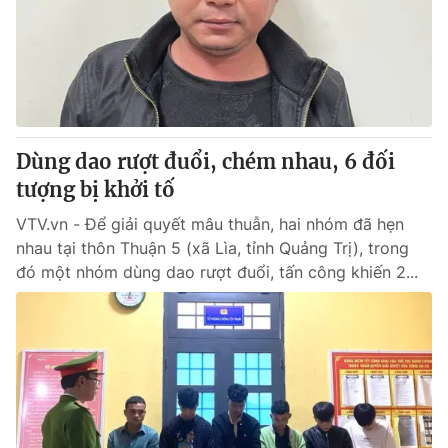
Giao lưu trực tuyến
Sản phẩm
Lịch phát sóng
Thị trường
Tư vấn
Chuyên mục khác
Dùng dao rượt đuổi, chém nhau, 6 đối
Emagazine
Podcast
tượng bị khởi tố
VTV.vn - Để giải quyết mâu thuẫn, hai nhóm đã hẹn
Photo
Infographic
nhau tại thôn Thuận 5 (xã Lìa, tỉnh Quảng Trị), trong
đó một nhóm dùng dao rượt đuổi, tấn công khiến 2...
Video
Shorts video
VTV Money
VTV Thể thao
VTV Sức khoẻ
Bất động sản