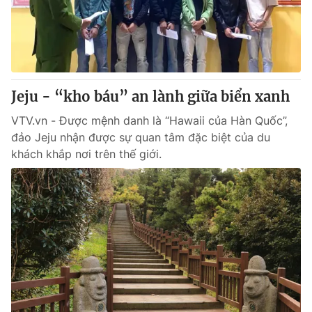
Thị trường 24h
Tấm lòng Việt
VTV4
Vươn mình bằng AI
VTV9
VTV8
Jeju - “kho báu” an lành giữa biển xanh
VTV.vn - Được mệnh danh là “Hawaii của Hàn Quốc”,
Liên hệ tòa soạn
English
đảo Jeju nhận được sự quan tâm đặc biệt của du
khách khắp nơi trên thế giới.
THỜI BÁO VTV
Theo dõi báo trên
Cơ quan chủ quản:
Đài Truyền hình Việt Nam
Cơ quan báo chí:
Thời báo VTV