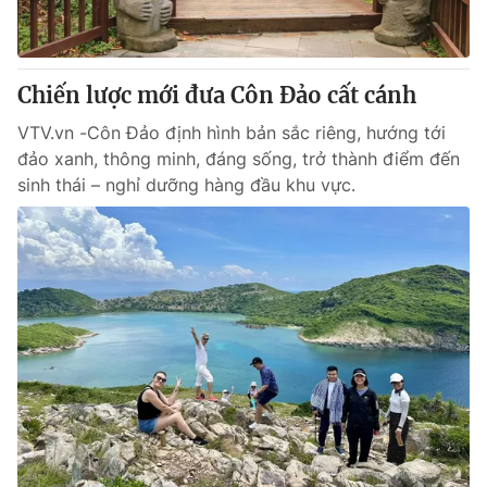
Giấy phép hoạt động báo in và báo điện tử số 483/GP-BTTTT
cấp ngày 29/12/2023
Tổng Biên tập:
Vũ Thanh Thủy
Chiến lược mới đưa Côn Đảo cất cánh
Phó Tổng Biên tập:
Nguyễn Thị Mỹ Hạnh, Phạm Quốc Thắng,
Nguyễn Trọng Ninh
VTV.vn -Côn Đảo định hình bản sắc riêng, hướng tới
Tổng đài VTV:
024.38 355 931 - 024.38 355 932
đảo xanh, thông minh, đáng sống, trở thành điểm đến
Ðiện thoại Thời báo VTV:
024.66 897 897
sinh thái – nghỉ dưỡng hàng đầu khu vực.
Email:
toasoan@vtv.vn
Liên hệ quảng cáo:
024-7300.7108