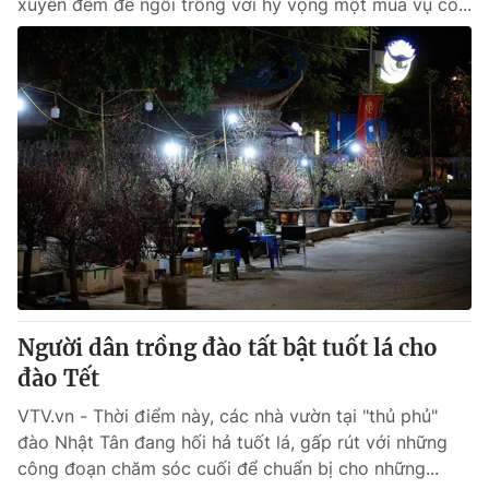
xuyên đêm để ngồi trông với hy vọng một mùa vụ có...
Người dân trồng đào tất bật tuốt lá cho
đào Tết
VTV.vn - Thời điểm này, các nhà vườn tại "thủ phủ"
đào Nhật Tân đang hối hả tuốt lá, gấp rút với những
công đoạn chăm sóc cuối để chuẩn bị cho những...