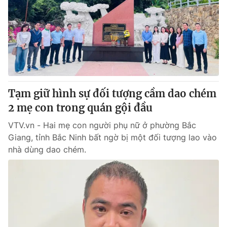
Tin tức
Kinh tế
Thế giới đó đây
Tài chính
Dữ liệu và đời sống
Câu chuyện quốc tế
Thị trường
Truyền hình
Góc doanh nghiệp
Tạm giữ hình sự đối tượng cầm dao chém
Phim VTV
2 mẹ con trong quán gội đầu
Giải trí
Hậu trường
VTV.vn - Hai mẹ con người phụ nữ ở phường Bắc
Điện ảnh
Giang, tỉnh Bắc Ninh bất ngờ bị một đối tượng lao vào
Đời sống
Nhân vật
nhà dùng dao chém.
Âm nhạc
Du lịch
Khán giả
Giáo dục
Sao
Làm đẹp
Giải sao mai
Tuyển sinh
Công nghệ
Chất lượng cuộc sống
Học trực tuyến
Hitech Công nghệ tương lai