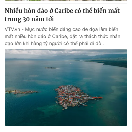
Nhiều hòn đảo ở Caribe có thể biến mất
® Cấm sao chép dưới mọi hình thức nếu không có sự chấp
trong 30 năm tới
thuận bằng văn bản. Ghi rõ nguồn VTV.vn khi phát hành lại
thông tin từ website này.
VTV.vn - Mực nước biển dâng cao đe dọa làm biến
mất nhiều hòn đảo ở Caribe, đặt ra thách thức nhân
đạo lớn khi hàng tỷ người có thể phải di dời.