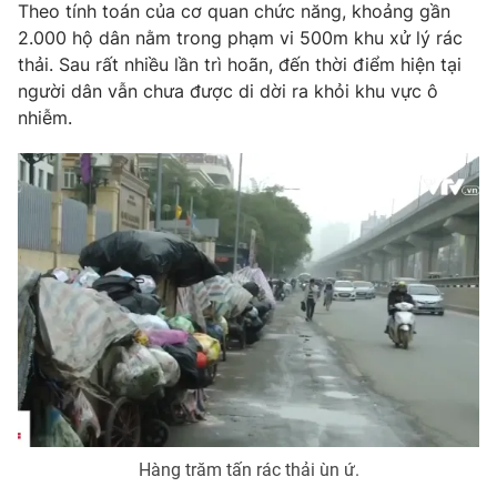
Phim VTV
Theo tính toán của cơ quan chức năng, khoảng gần
Giải trí
2.000 hộ dân nằm trong phạm vi 500m khu xử lý rác
Hậu trường
thải. Sau rất nhiều lần trì hoãn, đến thời điểm hiện tại
Điện ảnh
Đời sống
người dân vẫn chưa được di dời ra khỏi khu vực ô
Nhân vật
Âm nhạc
nhiễm.
Du lịch
Khán giả
Giáo dục
Sao
Làm đẹp
Giải sao mai
Tuyển sinh
Công nghệ
Chất lượng cuộc sống
Học trực tuyến
Hitech Công nghệ tương lai
Giao lưu trực tuyến
Sản phẩm
Lịch phát sóng
Thị trường
Tư vấn
Chuyên mục khác
Emagazine
Podcast
Hàng trăm tấn rác thải ùn ứ.