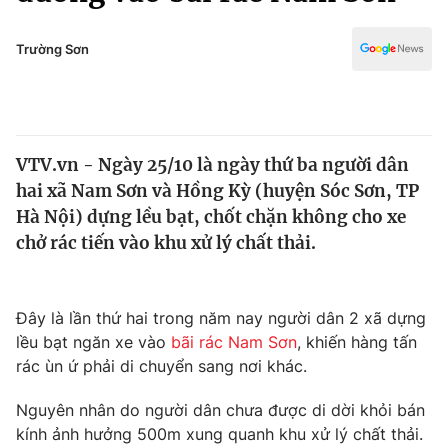
Chính trị
Truyền hình
Văn hóa - Giải trí
Trường Sơn
Xã hội
Y tế
Đời sống
Pháp luật
Công nghệ
Giáo dục
VTV.vn - Ngày 25/10 là ngày thứ ba người dân
Y tế
hai xã Nam Sơn và Hồng Kỳ (huyện Sóc Sơn, TP
Hà Nội) dựng lều bạt, chốt chặn không cho xe
Thế giới
chở rác tiến vào khu xử lý chất thải.
Tin tức
Kinh tế
Đây là lần thứ hai trong năm nay người dân 2 xã dựng
Thế giới đó đây
Tài chính
lều bạt ngăn xe vào
bãi rác Nam Sơn
, khiến hàng tấn
Dữ liệu và đời sống
Câu chuyện quốc tế
rác ùn ứ phải di chuyển sang nơi khác.
Thị trường
Nguyên nhân do người dân chưa được di dời khỏi bán
Truyền hình
Góc doanh nghiệp
kính ảnh hưởng 500m xung quanh khu xử lý chất thải.