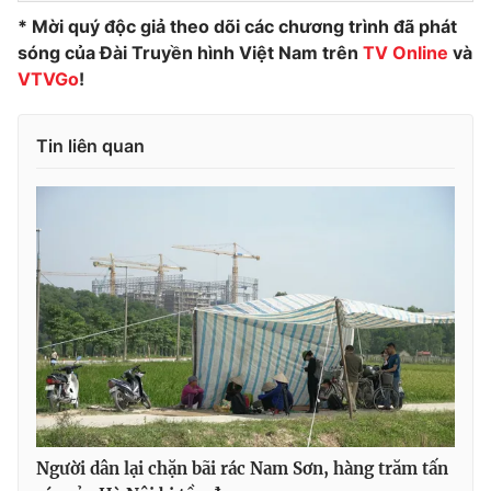
* Mời quý độc giả theo dõi các chương trình đã phát
sóng của Đài Truyền hình Việt Nam trên
TV Online
và
VTVGo
!
THỜI BÁO VTV
Tin liên quan
Theo dõi báo trên
Cơ quan chủ quản:
Đài Truyền hình Việt Nam
Cơ quan báo chí:
Thời báo VTV
Giấy phép hoạt động báo in và báo điện tử số 483/GP-BTTTT
cấp ngày 29/12/2023
Tổng Biên tập:
Vũ Thanh Thủy
Phó Tổng Biên tập:
Nguyễn Thị Mỹ Hạnh, Phạm Quốc Thắng,
Nguyễn Trọng Ninh
Người dân lại chặn bãi rác Nam Sơn, hàng trăm tấn
Tổng đài VTV:
024.38 355 931 - 024.38 355 932