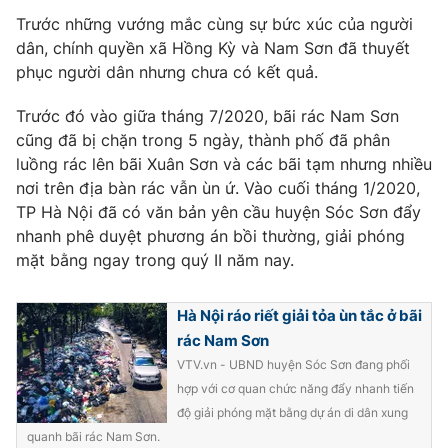
Trước những vướng mắc cùng sự bức xúc của người
Photo
Infographic
dân, chính quyền xã Hồng Kỳ và Nam Sơn đã thuyết
phục người dân nhưng chưa có kết quả.
Video
Shorts video
Trước đó vào giữa tháng 7/2020, bãi rác Nam Sơn
cũng đã bị chặn trong 5 ngày, thành phố đã phân
VTV Money
VTV Thể thao
luồng rác lên bãi Xuân Sơn và các bãi tạm nhưng nhiều
nơi trên địa bàn rác vẫn ùn ứ. Vào cuối tháng 1/2020,
VTV Sức khoẻ
Bất động sản
TP Hà Nội đã có văn bản yên cầu huyện Sóc Sơn đẩy
nhanh phê duyệt phương án bồi thường, giải phóng
mặt bằng ngay trong quý II năm nay.
Thị trường 24h
Tấm lòng Việt
Hà Nội ráo riết giải tỏa ùn tắc ở bãi
VTV4
Vươn mình bằng AI
rác Nam Sơn
VTV.vn - UBND huyện Sóc Sơn đang phối
VTV9
VTV8
hợp với cơ quan chức năng đẩy nhanh tiến
độ giải phóng mặt bằng dự án di dân xung
Liên hệ tòa soạn
English
quanh bãi rác Nam Sơn.