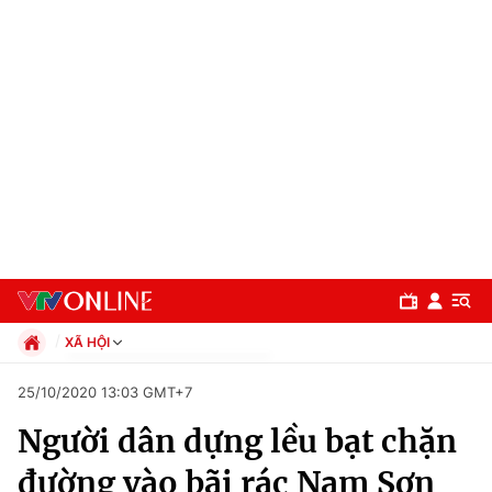
XÃ HỘI
Chính trị
25/10/2020 13:03 GMT+7
Xã hội
Người dân dựng lều bạt chặn
Pháp luật
Chuyên mục
Kinh tế
đường vào bãi rác Nam Sơn
Thể thao