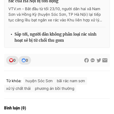
rác của Hà Nội bị tồn đọng
Ðiện thoại Thời báo VTV:
024.66 897 897
VTV.vn - Bắt đầu từ tối 23/10, người dân hai xã Nam
Email:
toasoan@vtv.vn
Sơn và Hồng Kỳ (huyện Sóc Sơn, TP Hà Nội) lại tiếp
Liên hệ quảng cáo:
024-7300.7108
tục căng lều bạt ngăn xe rác vào Khu liên hợp xử lý...
Sắp tới, người dân không phân loại rác sinh
hoạt sẽ bị từ chối thu gom
0
0
Từ khóa:
huyện Sóc Sơn
bãi rác nam sơn
xử lý chất thải
phương án bồi thường
® Cấm sao chép dưới mọi hình thức nếu không có sự chấp
thuận bằng văn bản. Ghi rõ nguồn VTV.vn khi phát hành lại
thông tin từ website này.
Bình luận
(
0
)