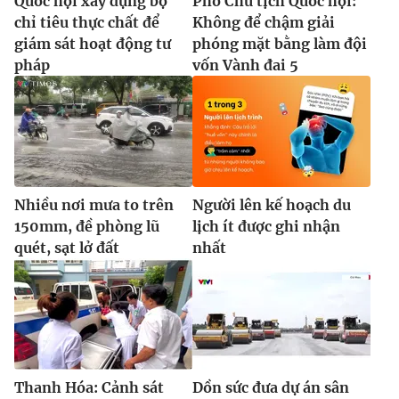
Quốc hội xây dựng bộ
Phó Chủ tịch Quốc hội:
chỉ tiêu thực chất để
Không để chậm giải
giám sát hoạt động tư
phóng mặt bằng làm đội
pháp
vốn Vành đai 5
Nhiều nơi mưa to trên
Người lên kế hoạch du
150mm, đề phòng lũ
lịch ít được ghi nhận
quét, sạt lở đất
nhất
Thanh Hóa: Cảnh sát
Dồn sức đưa dự án sân