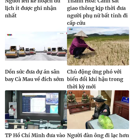
Người lên kế hoạch du
Thanh Hóa: Cảnh sát
lịch ít được ghi nhận
giao thông kịp thời đưa
nhất
người phụ nữ bất tỉnh đi
cấp cứu
Dồn sức đưa dự án sân
Chủ động ứng phó với
bay Cà Mau về đích sớm
biến đổi khí hậu trong
thời kỳ mới
TP Hồ Chí Minh đưa vào
Người đàn ông đi lạc hơn