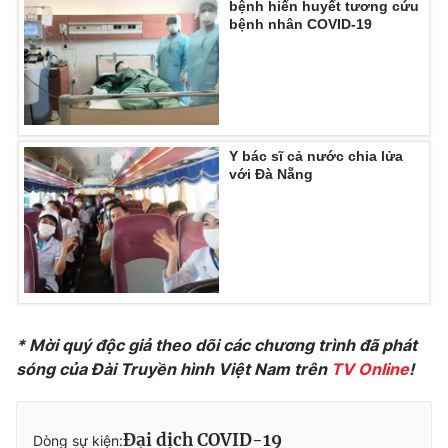
bệnh hiến huyết tương cứu
bệnh nhân COVID-19
Y bác sĩ cả nước chia lửa
với Đà Nẵng
* Mời quý độc giả theo dõi các chương trình đã phát
sóng của Đài Truyền hình Việt Nam trên
TV Online
!
Đại dịch COVID-19
Dòng sự kiện: