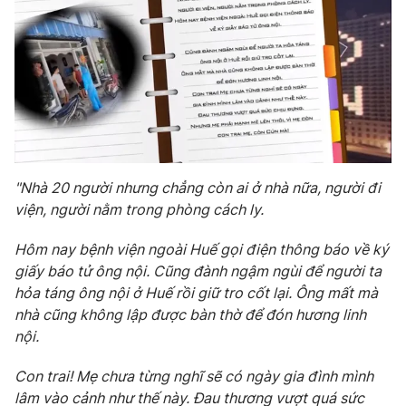
Phim VTV
Giải trí
Hậu trường
Điện ảnh
Đời sống
Nhân vật
Âm nhạc
Du lịch
Khán giả
Giáo dục
Sao
Làm đẹp
Giải sao mai
Tuyển sinh
Công nghệ
Chất lượng cuộc sống
"Nhà 20 người nhưng chẳng còn ai ở nhà nữa, người đi
Học trực tuyến
viện, người nằm trong phòng cách ly.
Hitech Công nghệ tương lai
Giao lưu trực tuyến
Hôm nay bệnh viện ngoài Huế gọi điện thông báo về ký
Sản phẩm
giấy báo tử ông nội. Cũng đành ngậm ngùi để người ta
Lịch phát sóng
Thị trường
hỏa táng ông nội ở Huế rồi giữ tro cốt lại. Ông mất mà
nhà cũng không lập được bàn thờ để đón hương linh
Tư vấn
nội.
Chuyên mục khác
Con trai! Mẹ chưa từng nghĩ sẽ có ngày gia đình mình
Emagazine
Podcast
lâm vào cảnh như thế này. Đau thương vượt quá sức