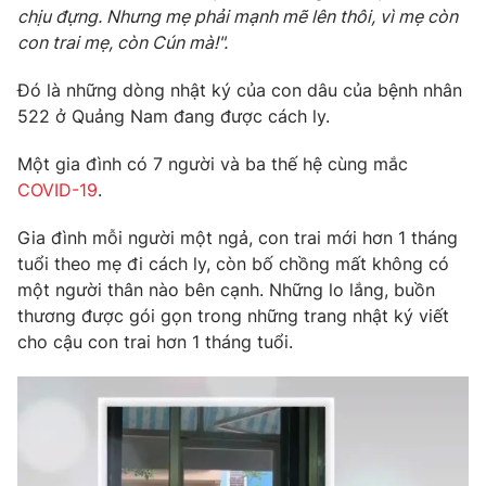
chịu đựng. Nhưng mẹ phải mạnh mẽ lên thôi, vì mẹ còn
Photo
Infographic
con trai mẹ, còn Cún mà!".
Đó là những dòng nhật ký của con dâu của bệnh nhân
Video
Shorts video
522 ở Quảng Nam đang được cách ly.
VTV Money
VTV Thể thao
Một gia đình có 7 người và ba thế hệ cùng mắc
COVID-19
.
VTV Sức khoẻ
Bất động sản
Gia đình mỗi người một ngả, con trai mới hơn 1 tháng
tuổi theo mẹ đi cách ly, còn bố chồng mất không có
Thị trường 24h
Tấm lòng Việt
một người thân nào bên cạnh. Những lo lắng, buồn
thương được gói gọn trong những trang nhật ký viết
cho cậu con trai hơn 1 tháng tuổi.
VTV4
Vươn mình bằng AI
VTV9
VTV8
Liên hệ tòa soạn
English