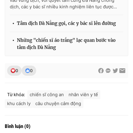
vào vùng dịch, với quyết tâm cùng Đà Nẵng chống
dịch, các y bác sĩ nhiều kinh nghiệm liên tục được...
Tâm dịch Đà Nẵng gọi, các y bác sĩ lên đường
Những "chiến sĩ áo trắng" lạc quan bước vào
tâm dịch Đà Nẵng
0
0
Từ khóa:
chiến sĩ công an
nhân viên y tế
khu cách ly
câu chuyện cảm động
Bình luận
(
0
)