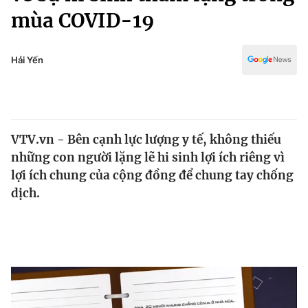
Chính trị
mùa COVID-19
Truyền hình
Văn hóa - Giải trí
Xã hội
Y tế
Hải Yến
Đời sống
Pháp luật
Công nghệ
Giáo dục
Y tế
VTV.vn - Bên cạnh lực lượng y tế, không thiếu
những con người lặng lẽ hi sinh lợi ích riêng vì
Thế giới
lợi ích chung của cộng đồng để chung tay chống
Tin tức
dịch.
Kinh tế
Thế giới đó đây
Tài chính
Dữ liệu và đời sống
Câu chuyện quốc tế
Thị trường
Truyền hình
Góc doanh nghiệp