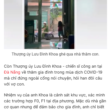
THỜI BÁO VTV
Theo dõi báo trên
Thượng úy Lưu Đình Khoa ghé qua nhà thăm con.
Cơ quan chủ quản:
Đài Truyền hình Việt Nam
Còn Thượng úy Lưu Đình Khoa - chiến sĩ công an tại
Cơ quan báo chí:
Thời báo VTV
Đà Nẵng
về thăm gia đình trong mùa dịch COVID-19
Giấy phép hoạt động báo in và báo điện tử số 483/GP-BTTTT
mà chỉ đứng ngoài cổng nói chuyện, hỏi han đôi câu
cấp ngày 29/12/2023
với vợ con.
Tổng Biên tập:
Vũ Thanh Thủy
Nhiệm vụ của anh Khoa là cảnh sát khu vực, xác minh
Phó Tổng Biên tập:
Nguyễn Thị Mỹ Hạnh, Phạm Quốc Thắng,
Nguyễn Trọng Ninh
các trường hợp F0, F1 tại địa phương. Mặc dù nhà gần
cơ quan nhưng để đảm bảo cho gia đình, anh chỉ biết
Tổng đài VTV:
024.38 355 931 - 024.38 355 932