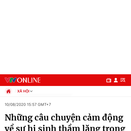
XÃ HỘI
Chính trị
10/08/2020 15:57 GMT+7
Xã hội
Những câu chuyện cảm động
Pháp luật
Chuyên mục
Kinh tế
về sự hi sinh thầm lặng trong
Thể thao