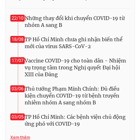
Những thay đổi khi chuyển COVID-19 từ
22/10
nhóm A sang B
TP Hồ Chí Minh chưa ghi nhận biến thể
18/08
mới của virus SARS-CoV-2
Vaccine COVID-19 cho toàn dân - Nhiệm
17/07
vụ trọng tâm trong Nghị quyết Đại hội
XIII của Đảng
Thủ tướng Phạm Minh Chính: Đủ điều
03/06
kiện chuyển COVID-19 từ bệnh truyền
nhiễm nhóm A sang nhóm B
TP Hồ Chí Minh: Các bệnh viện chủ động
03/05
ứng phó với COVID-19
Xem thêm