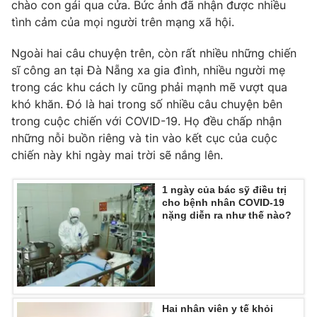
chào con gái qua cửa. Bức ảnh đã nhận được nhiều
Ðiện thoại Thời báo VTV:
024.66 897 897
tình cảm của mọi người trên mạng xã hội.
Email:
toasoan@vtv.vn
Liên hệ quảng cáo:
024-7300.7108
Ngoài hai câu chuyện trên, còn rất nhiều những chiến
sĩ công an tại Đà Nẵng xa gia đình, nhiều người mẹ
trong các khu cách ly cũng phải mạnh mẽ vượt qua
khó khăn. Đó là hai trong số nhiều câu chuyện bên
trong cuộc chiến với COVID-19. Họ đều chấp nhận
những nỗi buồn riêng và tin vào kết cục của cuộc
chiến này khi ngày mai trời sẽ nắng lên.
1 ngày của bác sỹ điều trị
cho bệnh nhân COVID-19
nặng diễn ra như thế nào?
® Cấm sao chép dưới mọi hình thức nếu không có sự chấp
thuận bằng văn bản. Ghi rõ nguồn VTV.vn khi phát hành lại
thông tin từ website này.
Hai nhân viên y tế khỏi