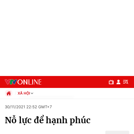
XÃ HỘI
Chính trị
30/11/2021 22:52 GMT+7
Xã hội
Nỗ lực để hạnh phúc
Pháp luật
Chuyên mục
Kinh tế
Thể thao