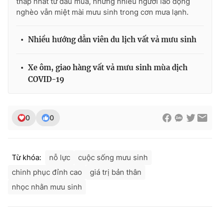
thấp nhất từ đầu mùa, nhưng nhiều người lao động
nghèo vẫn miệt mài mưu sinh trong cơn mưa lạnh.
Nhiều hướng dẫn viên du lịch vất vả mưu sinh
THỜI BÁO VTV
Xe ôm, giao hàng vất vả mưu sinh mùa dịch
COVID-19
Theo dõi báo trên
0
0
Cơ quan chủ quản:
Đài Truyền hình Việt Nam
Cơ quan báo chí:
Thời báo VTV
Giấy phép hoạt động báo in và báo điện tử số 483/GP-BTTTT
Từ khóa:
nỗ lực
cuộc sống mưu sinh
cấp ngày 29/12/2023
chinh phục đỉnh cao
giá trị bản thân
Tổng Biên tập:
Vũ Thanh Thủy
nhọc nhằn mưu sinh
Phó Tổng Biên tập:
Nguyễn Thị Mỹ Hạnh, Phạm Quốc Thắng,
Nguyễn Trọng Ninh
Tổng đài VTV:
024.38 355 931 - 024.38 355 932