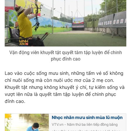
Phim VTV
Giải trí
Hậu trường
Điện ảnh
Đời sống
Nhân vật
Âm nhạc
Du lịch
Khán giả
Giáo dục
Sao
Làm đẹp
Giải sao mai
Tuyển sinh
Vận động viên khuyết tật quyết tâm tập luyện để chinh
Công nghệ
Chất lượng cuộc sống
phục đỉnh cao
Học trực tuyến
Hitech Công nghệ tương lai
Lao vào cuộc sống mưu sinh, những tấm vé số không
Giao lưu trực tuyến
chỉ nuôi sống mà còn nuôi ước mơ của 2 mẹ con.
Sản phẩm
Khuyết tật nhưng không khuyết ý chí, tự kiếm sống và
Lịch phát sóng
Thị trường
vượt lên nữa là quyết tâm tập luyện để chinh phục
đỉnh cao.
Tư vấn
Chuyên mục khác
Nhọc nhằn mưu sinh mùa lũ muộn
Emagazine
Podcast
VTV.vn - Năm thứ ba liên tiếp đồng bằng