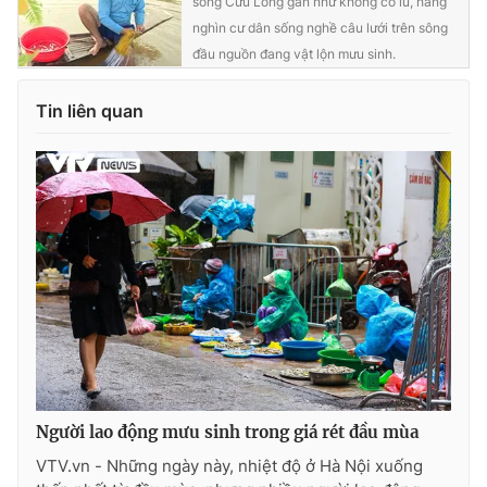
sông Cửu Long gần như không có lũ, hàng
nghìn cư dân sống nghề câu lưới trên sông
Photo
Infographic
đầu nguồn đang vật lộn mưu sinh.
Video
Shorts video
Tin liên quan
VTV Money
VTV Thể thao
VTV Sức khoẻ
Bất động sản
Thị trường 24h
Tấm lòng Việt
VTV4
Vươn mình bằng AI
VTV9
VTV8
Người lao động mưu sinh trong giá rét đầu mùa
VTV.vn - Những ngày này, nhiệt độ ở Hà Nội xuống
Liên hệ tòa soạn
English