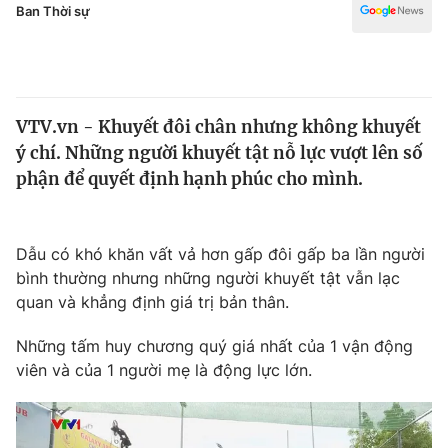
Chính trị
Ban Thời sự
Truyền hình
Văn hóa - Giải trí
Xã hội
Y tế
Đời sống
Pháp luật
VTV.vn - Khuyết đôi chân nhưng không khuyết
Công nghệ
ý chí. Những người khuyết tật nỗ lực vượt lên số
Giáo dục
phận để quyết định hạnh phúc cho mình.
Y tế
Thế giới
Dẫu có khó khăn vất vả hơn gấp đôi gấp ba lần người
bình thường nhưng những người khuyết tật vẫn lạc
Tin tức
Kinh tế
quan và khẳng định giá trị bản thân.
Thế giới đó đây
Tài chính
Những tấm huy chương quý giá nhất của 1 vận động
Dữ liệu và đời sống
Câu chuyện quốc tế
viên và của 1 người mẹ là động lực lớn.
Thị trường
Truyền hình
Góc doanh nghiệp