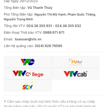
cấp ngày 29/12/2023
Tổng Biên tập:
Vũ Thanh Thủy
Phó Tổng Biên tập:
Nguyễn Thị Mỹ Hạnh, Phạm Quốc Thắng,
Nguyễn Trọng Ninh
Tổng đài VTV:
024.38 355 931 - 024.38 355 932
Ðiện thoại Thời báo VTV:
0988 671 671
Email:
toasoan@vtv.vn
Liên hệ quảng cáo:
(024) 626 79595
® Cấm sao chép dưới mọi hình thức nếu không có sự chấp
thuận bằng văn bản. Ghi rõ nguồn VTV.vn khi phát hành lại