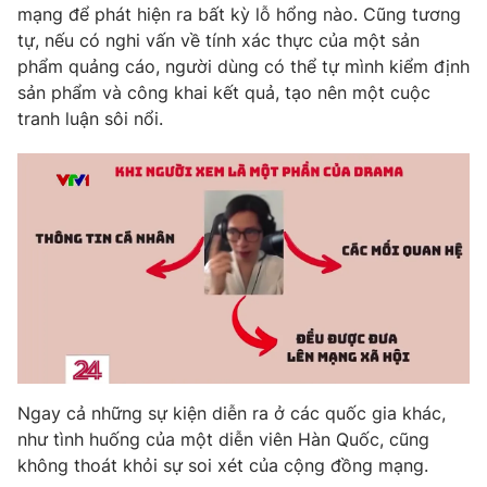
mạng để phát hiện ra bất kỳ lỗ hổng nào. Cũng tương
tự, nếu có nghi vấn về tính xác thực của một sản
phẩm quảng cáo, người dùng có thể tự mình kiểm định
sản phẩm và công khai kết quả, tạo nên một cuộc
THỜI BÁO VTV
tranh luận sôi nổi.
Theo dõi báo trên
Cơ quan chủ quản:
Đài Truyền hình Việt Nam
Cơ quan báo chí:
Thời báo VTV
Giấy phép hoạt động báo in và báo điện tử số 483/GP-BTTTT
cấp ngày 29/12/2023
Tổng Biên tập:
Vũ Thanh Thủy
Phó Tổng Biên tập:
Nguyễn Thị Mỹ Hạnh, Phạm Quốc Thắng,
Nguyễn Trọng Ninh
Ngay cả những sự kiện diễn ra ở các quốc gia khác,
Tổng đài VTV:
024.38 355 931 - 024.38 355 932
như tình huống của một diễn viên Hàn Quốc, cũng
Ðiện thoại Thời báo VTV:
024.66 897 897
không thoát khỏi sự soi xét của cộng đồng mạng.