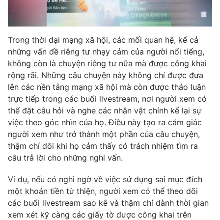
Photo
Infographic
Trong thời đại mạng xã hội, các mối quan hệ, kể cả
Video
Shorts video
những vấn đề riêng tư nhạy cảm của người nổi tiếng,
không còn là chuyện riêng tư nữa mà được công khai
VTV Money
VTV Thể thao
rộng rãi. Những câu chuyện này không chỉ được đưa
lên các nền tảng mạng xã hội mà còn được thảo luận
trực tiếp trong các buổi livestream, nơi người xem có
VTV Sức khoẻ
Bất động sản
thể đặt câu hỏi và nghe các nhân vật chính kể lại sự
việc theo góc nhìn của họ. Điều này tạo ra cảm giác
Thị trường 24h
Tấm lòng Việt
người xem như trở thành một phần của câu chuyện,
thậm chí đôi khi họ cảm thấy có trách nhiệm tìm ra
câu trả lời cho những nghi vấn.
VTV4
Vươn mình bằng AI
Ví dụ, nếu có nghi ngờ về việc sử dụng sai mục đích
VTV9
VTV8
một khoản tiền từ thiện, người xem có thể theo dõi
các buổi livestream sao kê và thậm chí dành thời gian
xem xét kỹ càng các giấy tờ được công khai trên
Liên hệ tòa soạn
English