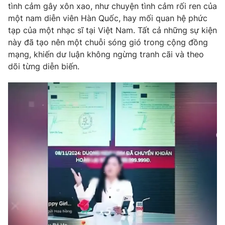
Phim VTV
tình cảm gây xôn xao, như chuyện tình cảm rối ren của
Giải trí
một nam diễn viên Hàn Quốc, hay mối quan hệ phức
Hậu trường
tạp của một nhạc sĩ tại Việt Nam. Tất cả những sự kiện
Điện ảnh
Đời sống
này đã tạo nên một chuỗi sóng gió trong cộng đồng
Nhân vật
Âm nhạc
mạng, khiến dư luận không ngừng tranh cãi và theo
Du lịch
Khán giả
dõi từng diễn biến.
Giáo dục
Sao
Làm đẹp
Giải sao mai
Tuyển sinh
Công nghệ
Chất lượng cuộc sống
Học trực tuyến
Hitech Công nghệ tương lai
Giao lưu trực tuyến
Sản phẩm
Lịch phát sóng
Thị trường
Tư vấn
Chuyên mục khác
Emagazine
Podcast