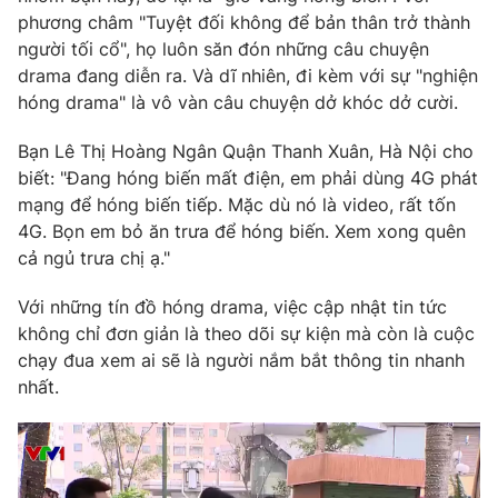
phương châm "Tuyệt đối không để bản thân trở thành
người tối cổ", họ luôn săn đón những câu chuyện
drama đang diễn ra. Và dĩ nhiên, đi kèm với sự "nghiện
hóng drama" là vô vàn câu chuyện dở khóc dở cười.
Bạn Lê Thị Hoàng Ngân Quận Thanh Xuân, Hà Nội cho
biết: "Đang hóng biến mất điện, em phải dùng 4G phát
mạng để hóng biến tiếp. Mặc dù nó là video, rất tốn
4G. Bọn em bỏ ăn trưa để hóng biến. Xem xong quên
cả ngủ trưa chị ạ."
Với những tín đồ hóng drama, việc cập nhật tin tức
không chỉ đơn giản là theo dõi sự kiện mà còn là cuộc
chạy đua xem ai sẽ là người nắm bắt thông tin nhanh
nhất.