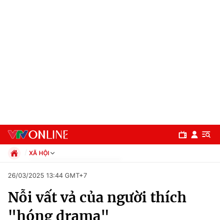
XÃ HỘI
Chính trị
26/03/2025 13:44 GMT+7
Xã hội
Nỗi vất vả của người thích
Pháp luật
Chuyên mục
Kinh tế
"hóng drama"
Thể thao