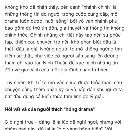
Email:
toasoan@vtv.vn
Không khó để nhận thấy, bên cạnh "nhánh chính" là
Liên hệ quảng cáo:
024-7300.7108
những thông tin do người trong cuộc cung cấp, mỗi
drama luôn được "nuôi sống" bởi vô vàn nhánh phụ,
bao gồm đủ thứ tin đồn, giả thuyết và thông tin không
chính thức. Chính những chi tiết này tạo nên sự phức
tạp, khiến câu chuyện trở nên khó phân biệt đâu là
thật, đâu là giả. Những người tò mò không ngừng tìm
kiếm sự thật, như việc có người sẵn sàng lên đường,
thậm chí vào tận Ninh Thuận để xác minh những tin
đồn về gia cảnh của một gia đình nhận từ thiện.
Tuy nhiên, khi trí tò mò vẫn chưa được thỏa mãn, câu
chuyện càng thêm phần kỳ bí và hấp dẫn khi người ta
® Cấm sao chép dưới mọi hình thức nếu không có sự chấp
bắt đầu dùng cả kiến thức tâm linh để lý giải.
thuận bằng văn bản. Ghi rõ nguồn VTV.vn khi phát hành lại
thông tin từ website này.
Nỗi vất vả của người thích "hóng drama"
Giờ nghỉ trưa – đáng lẽ là lúc để nghỉ ngơi, nhưng với
nhóm bạn này, đó lại là "giờ vàng hóng biến". Với