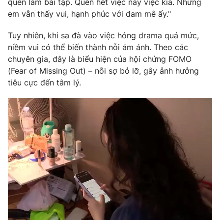
quên làm bài tập. Quên hết việc này việc kia. Nhưng
em vẫn thấy vui, hạnh phúc với đam mê ấy."
Tuy nhiên, khi sa đà vào việc hóng drama quá mức,
niềm vui có thể biến thành nỗi ám ảnh. Theo các
chuyên gia, đây là biểu hiện của hội chứng FOMO
(Fear of Missing Out) – nỗi sợ bỏ lỡ, gây ảnh hưởng
tiêu cực đến tâm lý.