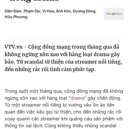
Chính trị
Truyền hình
Diện Đàm, Phạm Dịu, Vi Hoa, Ánh Kim, Dương Dũng,
Văn hóa - Giải trí
Hữu Phương
Xã hội
Y tế
Đời sống
Pháp luật
Công nghệ
Giáo dục
VTV.vn - Cộng đồng mạng trong tháng qua đã
Y tế
không ngừng xôn xao với hàng loạt drama gây
bão. Từ scandal từ thiện của streamer nổi tiếng,
Thế giới
đến những rắc rối tình cảm phức tạp.
Tin tức
Kinh tế
Trong suốt một tháng qua, cộng đồng mạng đã không
Thế giới đó đây
Tài chính
ngừng xôn xao với hàng loạt "
drama
" gây chấn động.
Dữ liệu và đời sống
Câu chuyện quốc tế
Từ một streamer nổi tiếng bị vướng vào ồn ào liên
Thị trường
quan đến việc kêu gọi từ thiện, cho đến những rắc rối
Truyền hình
xoay quanh các streamer khi quảng cáo sản phẩm với
Góc doanh nghiệp
thông tin sai lệch. Cũng không thiếu những scandal