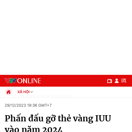
XÃ HỘI
Chính trị
29/12/2023 19:36 GMT+7
Xã hội
Phấn đấu gỡ thẻ vàng IUU
Pháp luật
Chuyên mục
Kinh tế
vào năm 2024
Thể thao