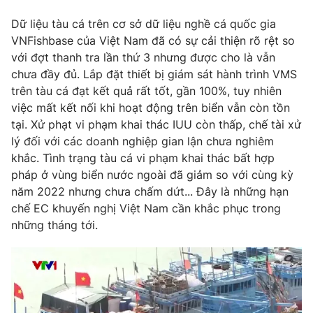
Phim VTV
Giải trí
Dữ liệu tàu cá trên cơ sở dữ liệu nghề cá quốc gia
Hậu trường
VNFishbase của Việt Nam đã có sự cải thiện rõ rệt so
Điện ảnh
Đời sống
với đợt thanh tra lần thứ 3 nhưng được cho là vẫn
Nhân vật
Âm nhạc
chưa đầy đủ. Lắp đặt thiết bị giám sát hành trình VMS
Du lịch
Khán giả
trên tàu cá đạt kết quả rất tốt, gần 100%, tuy nhiên
Giáo dục
Sao
việc mất kết nối khi hoạt động trên biển vẫn còn tồn
Làm đẹp
Giải sao mai
tại. Xử phạt vi phạm khai thác IUU còn thấp, chế tài xử
Tuyển sinh
Công nghệ
Chất lượng cuộc sống
lý đối với các doanh nghiệp gian lận chưa nghiêm
Học trực tuyến
khắc. Tình trạng tàu cá vi phạm khai thác bất hợp
Hitech Công nghệ tương lai
pháp ở vùng biển nước ngoài đã giảm so với cùng kỳ
Giao lưu trực tuyến
năm 2022 nhưng chưa chấm dứt... Đây là những hạn
Sản phẩm
chế EC khuyến nghị Việt Nam cần khắc phục trong
Lịch phát sóng
Thị trường
những tháng tới.
Tư vấn
Chuyên mục khác
Emagazine
Podcast