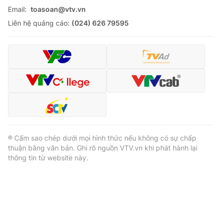
Email:
toasoan@vtv.vn
Liên hệ quảng cáo:
(024) 626 79595
® Cấm sao chép dưới mọi hình thức nếu không có sự chấp
thuận bằng văn bản. Ghi rõ nguồn VTV.vn khi phát hành lại
thông tin từ website này.