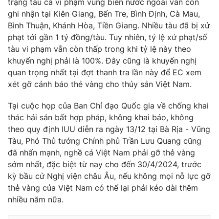
trạng tàu cá vi phạm vùng biển nước ngoài vẫn còn
ghi nhận tại Kiên Giang, Bến Tre, Bình Định, Cà Mau,
Bình Thuận, Khánh Hòa, Tiền Giang. Nhiều tàu đã bị xử
phạt tới gần 1 tỷ đồng/tàu. Tuy nhiên, tỷ lệ xử phạt/số
THỜI BÁO VTV
tàu vi phạm vẫn còn thấp trong khi tỷ lệ này theo
khuyến nghị phải là 100%. Đây cũng là khuyến nghị
quan trọng nhất tại đợt thanh tra lần này để EC xem
xét gỡ cảnh báo thẻ vàng cho thủy sản Việt Nam.
Theo dõi báo trên
Tại cuộc họp của Ban Chỉ đạo Quốc gia về chống khai
thác hải sản bất hợp pháp, không khai báo, không
Cơ quan chủ quản:
Đài Truyền hình Việt Nam
theo quy định IUU diễn ra ngày 13/12 tại Bà Rịa - Vũng
Cơ quan báo chí:
Thời báo VTV
Tàu, Phó Thủ tướng Chính phủ Trần Lưu Quang cũng
Giấy phép hoạt động báo in và báo điện tử số 483/GP-BTTTT
đã nhấn mạnh, nghề cá Việt Nam phải gỡ thẻ vàng
cấp ngày 29/12/2023
sớm nhất, đặc biệt từ nay cho đến 30/4/2024, trước
Tổng Biên tập:
Vũ Thanh Thủy
kỳ bầu cử Nghị viện châu Âu, nếu không mọi nỗ lực gỡ
thẻ vàng của Việt Nam có thể lại phải kéo dài thêm
Phó Tổng Biên tập:
Nguyễn Thị Mỹ Hạnh, Phạm Quốc Thắng,
Nguyễn Trọng Ninh
nhiều năm nữa.
Tổng đài VTV:
024.38 355 931 - 024.38 355 932