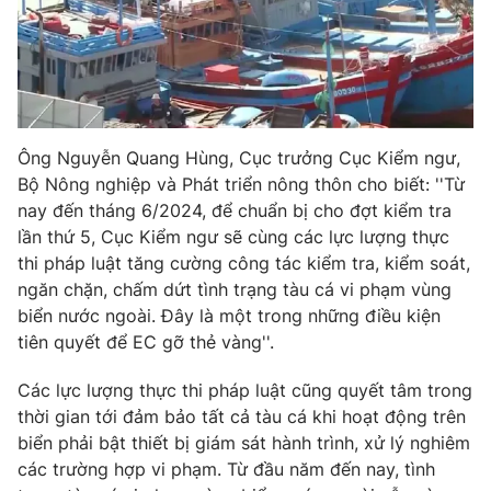
Photo
Infographic
Video
Shorts video
Ông Nguyễn Quang Hùng, Cục trưởng Cục Kiểm ngư,
VTV Money
VTV Thể thao
Bộ Nông nghiệp và Phát triển nông thôn cho biết: ''Từ
nay đến tháng 6/2024, để chuẩn bị cho đợt kiểm tra
VTV Sức khoẻ
Bất động sản
lần thứ 5, Cục Kiểm ngư sẽ cùng các lực lượng thực
thi pháp luật tăng cường công tác kiểm tra, kiểm soát,
ngăn chặn, chấm dứt tình trạng tàu cá vi phạm vùng
Thị trường 24h
Tấm lòng Việt
biển nước ngoài. Đây là một trong những điều kiện
tiên quyết để EC gỡ thẻ vàng''.
VTV4
Vươn mình bằng AI
Các lực lượng thực thi pháp luật cũng quyết tâm trong
thời gian tới đảm bảo tất cả tàu cá khi hoạt động trên
VTV9
VTV8
biển phải bật thiết bị giám sát hành trình, xử lý nghiêm
các trường hợp vi phạm. Từ đầu năm đến nay, tình
Liên hệ tòa soạn
English