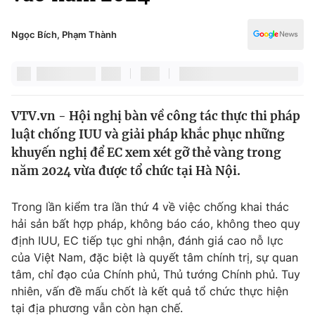
Chính trị
Truyền hình
Văn hóa - Giải trí
Ngọc Bích, Phạm Thành
Xã hội
Y tế
Đời sống
Pháp luật
Công nghệ
Giáo dục
VTV.vn - Hội nghị bàn về công tác thực thi pháp
Y tế
luật chống IUU và giải pháp khắc phục những
khuyến nghị để EC xem xét gỡ thẻ vàng trong
Thế giới
năm 2024 vừa được tổ chức tại Hà Nội.
Tin tức
Trong lần kiểm tra lần thứ 4 về việc chống khai thác
Kinh tế
hải sản bất hợp pháp, không báo cáo, không theo quy
Thế giới đó đây
Tài chính
định IUU, EC tiếp tục ghi nhận, đánh giá cao nỗ lực
Dữ liệu và đời sống
Câu chuyện quốc tế
của Việt Nam, đặc biệt là quyết tâm chính trị, sự quan
Thị trường
tâm, chỉ đạo của Chính phủ, Thủ tướng Chính phủ. Tuy
Truyền hình
nhiên, vấn đề mấu chốt là kết quả tổ chức thực hiện
Góc doanh nghiệp
tại địa phương vẫn còn hạn chế.