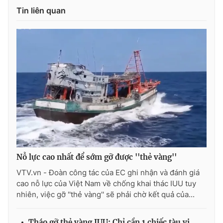
Ðiện thoại Thời báo VTV:
024.66 897 897
Tin liên quan
Email:
toasoan@vtv.vn
Liên hệ quảng cáo:
024-7300.7108
Nỗ lực cao nhất để sớm gỡ được ''thẻ vàng''
VTV.vn - Đoàn công tác của EC ghi nhận và đánh giá
® Cấm sao chép dưới mọi hình thức nếu không có sự chấp
cao nỗ lực của Việt Nam về chống khai thác IUU tuy
thuận bằng văn bản. Ghi rõ nguồn VTV.vn khi phát hành lại
thông tin từ website này.
nhiên, việc gỡ ''thẻ vàng'' sẽ phải chờ kết quả của...
Tháo gỡ thẻ vàng IUU: Chỉ cần 1 chiếc tàu vi