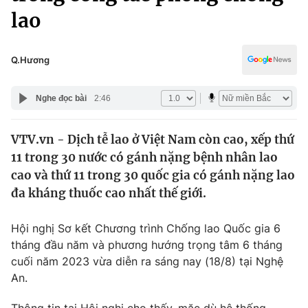
Chính trị
lao
Truyền hình
Văn hóa - Giải trí
Xã hội
Y tế
Q.Hương
Đời sống
Pháp luật
Công nghệ
Nghe đọc bài
2:46
Giáo dục
Y tế
VTV.vn - Dịch tễ lao ở Việt Nam còn cao, xếp thứ
11 trong 30 nước có gánh nặng bệnh nhân lao
Thế giới
cao và thứ 11 trong 30 quốc gia có gánh nặng lao
Tin tức
đa kháng thuốc cao nhất thế giới.
Kinh tế
Thế giới đó đây
Hội nghị Sơ kết Chương trình Chống lao Quốc gia 6
Tài chính
Dữ liệu và đời sống
tháng đầu năm và phương hướng trọng tâm 6 tháng
Câu chuyện quốc tế
Thị trường
cuối năm 2023 vừa diễn ra sáng nay (18/8) tại Nghệ
An.
Truyền hình
Góc doanh nghiệp