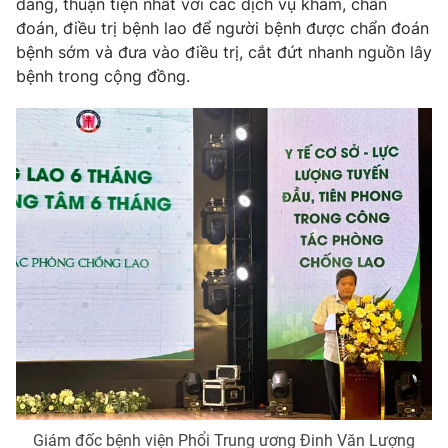
dàng, thuận tiện nhất với các dịch vụ khám, chẩn
đoán, điều trị bệnh lao để người bệnh được chẩn đoán
Photo
Infographic
bệnh sớm và đưa vào điều trị, cắt đứt nhanh nguồn lây
bệnh trong cộng đồng.
Video
Shorts video
VTV Money
VTV Thể thao
VTV Sức khoẻ
Bất động sản
Thị trường 24h
Tấm lòng Việt
VTV4
Vươn mình bằng AI
VTV9
VTV8
Liên hệ tòa soạn
English
Giám đốc bệnh viện Phổi Trung ương Đinh Văn Lượng