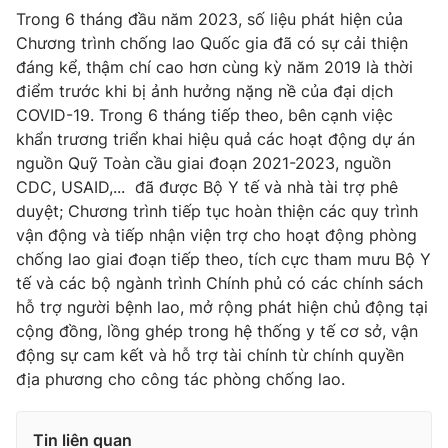
Ðiện thoại Thời báo VTV:
024.66 897 897
Trong 6 tháng đầu năm 2023, số liệu phát hiện của
Email:
toasoan@vtv.vn
Chương trình chống lao Quốc gia đã có sự cải thiện
đáng kể, thậm chí cao hơn cùng kỳ năm 2019 là thời
Liên hệ quảng cáo:
024-7300.7108
điểm trước khi bị ảnh hưởng nặng nề của đại dịch
COVID-19. Trong 6 tháng tiếp theo, bên cạnh việc
khẩn trương triển khai hiệu quả các hoạt động dự án
nguồn Quỹ Toàn cầu giai đoạn 2021-2023, nguồn
CDC, USAID,... đã được Bộ Y tế và nhà tài trợ phê
duyệt; Chương trình tiếp tục hoàn thiện các quy trình
vận động và tiếp nhận viện trợ cho hoạt động phòng
chống lao giai đoạn tiếp theo, tích cực tham mưu Bộ Y
tế và các bộ ngành trình Chính phủ có các chính sách
hỗ trợ người bệnh lao, mở rộng phát hiện chủ động tại
cộng đồng, lồng ghép trong hệ thống y tế cơ sở, vận
® Cấm sao chép dưới mọi hình thức nếu không có sự chấp
động sự cam kết và hỗ trợ tài chính từ chính quyền
thuận bằng văn bản. Ghi rõ nguồn VTV.vn khi phát hành lại
địa phương cho công tác phòng chống lao.
thông tin từ website này.
Tin liên quan