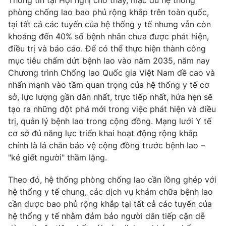
Thông tin tại Hội nghị cho thấy, mặc dù hệ thống
Phim VTV
Giải trí
phòng chống lao bao phủ rộng khắp trên toàn quốc,
Hậu trường
tại tất cả các tuyến của hệ thống y tế nhưng vẫn còn
Điện ảnh
khoảng đến 40% số bệnh nhân chưa được phát hiện,
Đời sống
Nhân vật
điều trị và báo cáo. Để có thể thực hiện thành công
Âm nhạc
mục tiêu chấm dứt bệnh lao vào năm 2035, năm nay
Du lịch
Khán giả
Giáo dục
Sao
Chương trình Chống lao Quốc gia Việt Nam đề cao và
Làm đẹp
Giải sao mai
nhấn mạnh vào tầm quan trọng của hệ thống y tế cơ
Tuyển sinh
sở, lực lượng gần dân nhất, trực tiếp nhất, hứa hẹn sẽ
Công nghệ
Chất lượng cuộc sống
tạo ra những đột phá mới trong việc phát hiện và điều
Học trực tuyến
Hitech Công nghệ tương lai
trị, quản lý bệnh lao trong cộng đồng. Mạng lưới Y tế
Giao lưu trực tuyến
cơ sở đủ năng lực triển khai hoạt động rộng khắp
Sản phẩm
chính là lá chắn bảo vệ cộng đồng trước bệnh lao –
Lịch phát sóng
"kẻ giết người" thầm lặng.
Thị trường
Theo đó, hệ thống phòng chống lao cần lồng ghép với
Tư vấn
hệ thống y tế chung, các dịch vụ khám chữa bệnh lao
Chuyên mục khác
cần được bao phủ rộng khắp tại tất cả các tuyến của
Emagazine
Podcast
hệ thống y tế nhằm đảm bảo người dân tiếp cận dễ