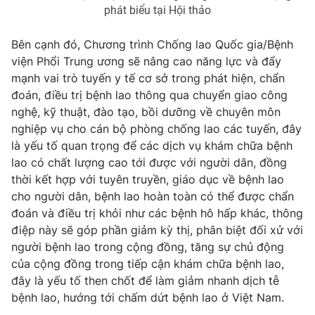
phát biểu tại Hội thảo
Bên cạnh đó, Chương trình Chống lao Quốc gia/Bệnh
viện Phổi Trung ương sẽ nâng cao năng lực và đẩy
THỜI BÁO VTV
mạnh vai trò tuyến y tế cơ sở trong phát hiện, chẩn
đoán, điều trị bệnh lao thông qua chuyển giao công
nghệ, kỹ thuật, đào tạo, bồi dưỡng về chuyên môn
nghiệp vụ cho cán bộ phòng chống lao các tuyến, đây
Theo dõi báo trên
là yếu tố quan trọng để các dịch vụ khám chữa bệnh
lao có chất lượng cao tới được với người dân, đồng
Cơ quan chủ quản:
Đài Truyền hình Việt Nam
thời kết hợp với tuyên truyền, giáo dục về bệnh lao
cho người dân, bệnh lao hoàn toàn có thể được chẩn
Cơ quan báo chí:
Thời báo VTV
đoán và điều trị khỏi như các bệnh hô hấp khác, thông
Giấy phép hoạt động báo in và báo điện tử số 483/GP-BTTTT
điệp này sẽ góp phần giảm kỳ thị, phân biệt đối xử với
cấp ngày 29/12/2023
người bệnh lao trong cộng đồng, tăng sự chủ động
Tổng Biên tập:
Vũ Thanh Thủy
của cộng đồng trong tiếp cận khám chữa bệnh lao,
Phó Tổng Biên tập:
Nguyễn Thị Mỹ Hạnh, Phạm Quốc Thắng,
đây là yếu tố then chốt để làm giảm nhanh dịch tễ
Nguyễn Trọng Ninh
bệnh lao, hướng tới chấm dứt bệnh lao ở Việt Nam.
Tổng đài VTV:
024.38 355 931 - 024.38 355 932