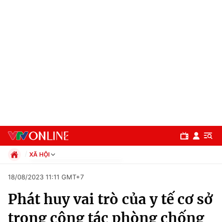
XÃ HỘI
Chính trị
18/08/2023 11:11 GMT+7
Xã hội
Phát huy vai trò của y tế cơ sở
Pháp luật
Chuyên mục
Kinh tế
trong công tác phòng chống
Thể thao