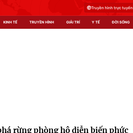
Truyền hình trực tuyến
KINH TẾ
TRUYỀN HÌNH
GIẢI TRÍ
Y TẾ
ĐỜI SỐNG
Pháp luật
Y tế
Truyền hình
Multimedia
Phim VTV
Video
Hậu trường
Shorts video
Nhân vật
Podcast
Khán giả
EMagazine
Giải sao mai
Photo
phá rừng phòng hộ diễn biến phức
Infographic