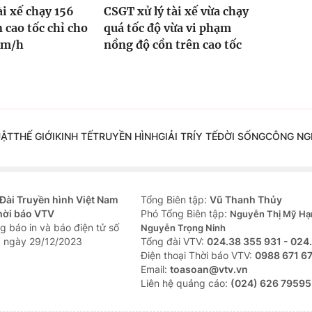
ài xế chạy 156
CSGT xử lý tài xế vừa chạy
 cao tốc chỉ cho
quá tốc độ vừa vi phạm
km/h
nồng độ cồn trên cao tốc
UẬT
THẾ GIỚI
KINH TẾ
TRUYỀN HÌNH
GIẢI TRÍ
Y TẾ
ĐỜI SỐNG
CÔNG NG
Đài Truyền hình Việt Nam
Tổng Biên tập:
Vũ Thanh Thủy
hời báo VTV
Phó Tổng Biên tập:
Nguyễn Thị Mỹ Hạ
g báo in và báo điện tử số
Nguyễn Trọng Ninh
 ngày 29/12/2023
Tổng đài VTV:
024.38 355 931 - 024
Ðiện thoại Thời báo VTV:
0988 671 6
Email:
toasoan@vtv.vn
Liên hệ quảng cáo:
(024) 626 79595