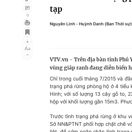
tạp
0
Nguyên Linh - Huỳnh Danh (Ban Thời sự)
Giải trí
Đời sống
Điện ảnh
Du lịch
Âm nhạc
Làm đẹp
VTV.vn - Trên địa bàn tỉnh Phú 
Sao
Chất lượng cuộc sốn
vùng giáp ranh đang diễn biến h
Chỉ trong cuối tháng 7/2015 và đầ
trạng phá rừng phòng hộ ở 4 tiểu 
Hinh; với số lượng 13 cây gỗ to, 
hộp với khối lượng gần 15m3. Phươ
Trước tình trạng phá rừng ở khu 
Sở NN&PTNT phối hợp chặt chẽ với
liệt, để sớm ngăn chặn tình trạng 