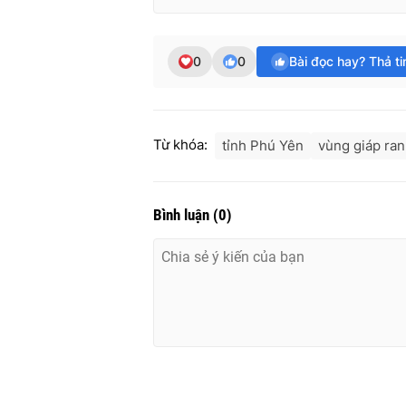
0
0
Bài đọc hay? Thả t
Từ khóa:
tỉnh Phú Yên
vùng giáp ra
Bình luận
(
0
)