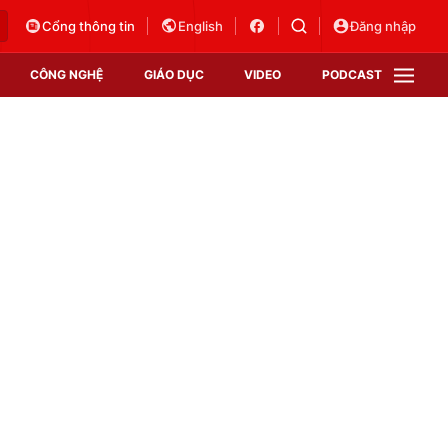
Cổng thông tin
English
Đăng nhập
CÔNG NGHỆ
GIÁO DỤC
VIDEO
PODCAST
VTV Money
VTV Thể thao
VTV Sức khoẻ
Bất động sản
Thị trường 24h
Tấm lòng Việt
Vươn mình bằng AI
VTV4
VTV8
VTV9
Lịch phát sóng
Giao lưu trực tuyến
Sự kiện