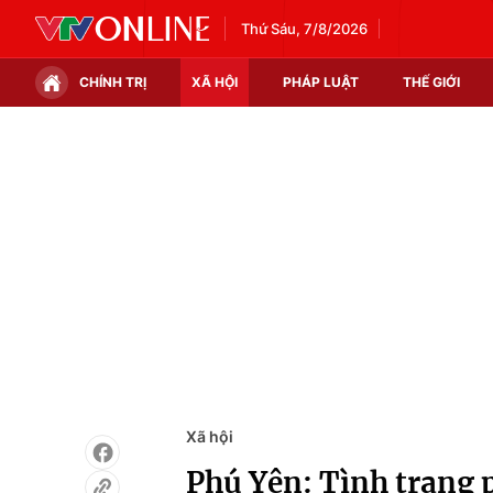
Thứ Sáu, 7/8/2026
CHÍNH TRỊ
XÃ HỘI
PHÁP LUẬT
THẾ GIỚI
Chính trị
Xã hội
Thế giới
Kinh tế
Tin tức
Tài chính
Thế giới đó đây
Thị trường
Câu chuyện quốc tế
Góc doanh nghiệp
Dữ liệu và đời sống
Xã hội
Phú Yên: Tình trạng 