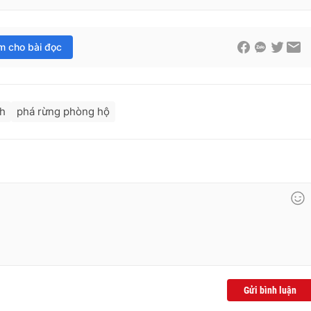
im cho bài đọc
nh
phá rừng phòng hộ
Gửi bình luận