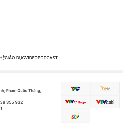
HỆ
GIÁO DỤC
VIDEO
PODCAST
nh, Phạm Quốc Thắng,
.38 355 932
71