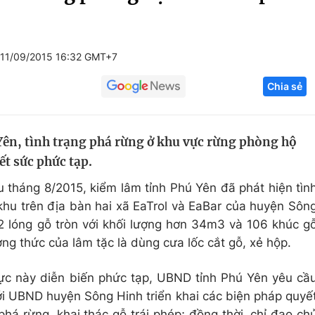
Góc ảnh
11/09/2015 16:32 GMT+7
Giáo dục
Công nghệ
Chia sẻ
Tuyển sinh
Hitech Công ng
Học trực tuyến
Sản phẩm
Yên, tình trạng phá rừng ở khu vực rừng phòng hộ
g
Thị trường
ết sức phức tạp.
Tư vấn
u tháng 8/2015, kiểm lâm tỉnh Phú Yên đã phát hiện tìn
khu trên địa bàn hai xã EaTrol và EaBar của huyện Sôn
22 lóng gỗ tròn với khối lượng hơn 34m3 và 106 khúc g
ng thức của lâm tặc là dùng cưa lốc cắt gỗ, xẻ hộp.
vực này diễn biến phức tạp, UBND tỉnh Phú Yên yêu cầ
 UBND huyện Sông Hinh triển khai các biện pháp quyế
phá rừng, khai thác gỗ trái phép; đồng thời, chỉ đạo ch