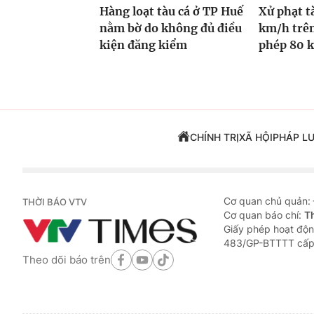
Hàng loạt tàu cá ở TP Huế
Xử phạt t
nằm bờ do không đủ điều
km/h trên
kiện đăng kiểm
phép 80 
CHÍNH TRỊ
XÃ HỘI
PHÁP L
Cơ quan chủ quản:
THỜI BÁO VTV
Cơ quan báo chí:
T
Giấy phép hoạt độn
483/GP-BTTTT cấp
Theo dõi báo trên