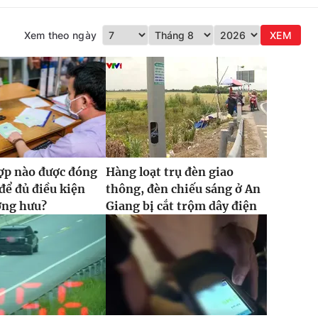
Xem theo ngày
XEM
ợp nào được đóng
Hàng loạt trụ đèn giao
ể đủ điều kiện
thông, đèn chiếu sáng ở An
ơng hưu?
Giang bị cắt trộm dây điện