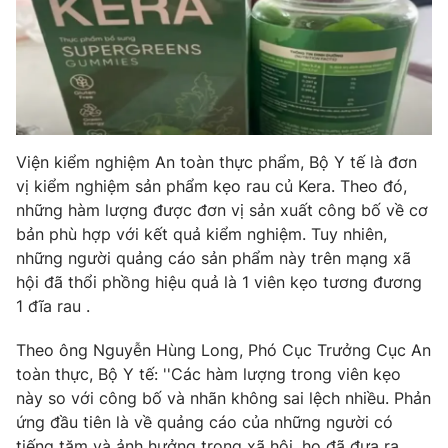
Photo
Infographic
Video
Shorts video
VTV Money
VTV Thể thao
Viện kiểm nghiệm An toàn thực phẩm, Bộ Y tế là đơn
vị kiểm nghiệm sản phẩm kẹo rau củ Kera. Theo đó,
VTV Sức khoẻ
Bất động sản
những hàm lượng được đơn vị sản xuất công bố về cơ
bản phù hợp với kết quả kiểm nghiệm. Tuy nhiên,
những người quảng cáo sản phẩm này trên mạng xã
Thị trường 24h
Tấm lòng Việt
hội đã thổi phồng hiệu quả là 1 viên kẹo tương đương
1 đĩa rau .
VTV4
Vươn mình bằng AI
Theo ông Nguyễn Hùng Long, Phó Cục Trưởng Cục An
toàn thực, Bộ Y tế: ''Các hàm lượng trong viên kẹo
VTV9
VTV8
này so với công bố và nhãn không sai lệch nhiều. Phản
ứng đầu tiên là về quảng cáo của những người có
Liên hệ tòa soạn
English
tiếng tăm và ảnh hưởng trong xã hội, họ đã đưa ra