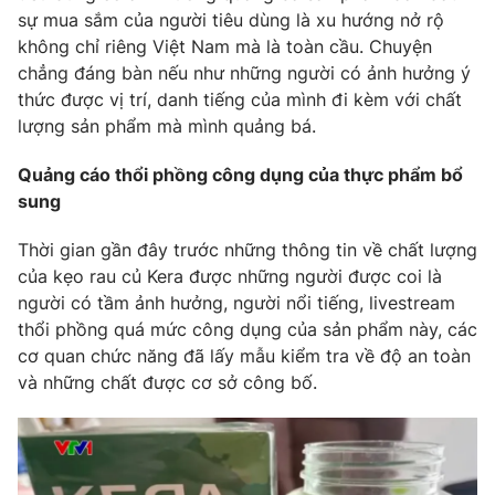
Phim VTV
sự mua sắm của người tiêu dùng là xu hướng nở rộ
Giải trí
không chỉ riêng Việt Nam mà là toàn cầu. Chuyện
Hậu trường
Điện ảnh
chẳng đáng bàn nếu như những người có ảnh hưởng ý
Đời sống
Nhân vật
thức được vị trí, danh tiếng của mình đi kèm với chất
Âm nhạc
lượng sản phẩm mà mình quảng bá.
Du lịch
Khán giả
Giáo dục
Sao
Quảng cáo thổi phồng công dụng của thực phẩm bổ
Làm đẹp
Giải sao mai
Tuyển sinh
sung
Công nghệ
Chất lượng cuộc sống
Học trực tuyến
Thời gian gần đây trước những thông tin về chất lượng
Hitech Công nghệ tương lai
của kẹo rau củ Kera được những người được coi là
Giao lưu trực tuyến
người có tầm ảnh hưởng, người nổi tiếng, livestream
Sản phẩm
thổi phồng quá mức công dụng của sản phẩm này, các
Lịch phát sóng
Thị trường
cơ quan chức năng đã lấy mẫu kiểm tra về độ an toàn
và những chất được cơ sở công bố.
Tư vấn
Chuyên mục khác
Emagazine
Podcast