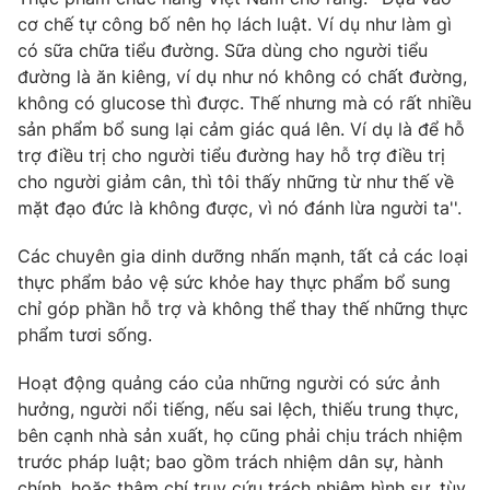
Email:
toasoan@vtv.vn
cơ chế tự công bố nên họ lách luật. Ví dụ như làm gì
Liên hệ quảng cáo:
024-7300.7108
có sữa chữa tiểu đường. Sữa dùng cho người tiểu
đường là ăn kiêng, ví dụ như nó không có chất đường,
không có glucose thì được. Thế nhưng mà có rất nhiều
sản phẩm bổ sung lại cảm giác quá lên. Ví dụ là để hỗ
trợ điều trị cho người tiểu đường hay hỗ trợ điều trị
cho người giảm cân, thì tôi thấy những từ như thế về
mặt đạo đức là không được, vì nó đánh lừa người ta''.
Các chuyên gia dinh dưỡng nhấn mạnh, tất cả các loại
thực phẩm bảo vệ sức khỏe hay thực phẩm bổ sung
chỉ góp phần hỗ trợ và không thể thay thế những thực
phẩm tươi sống.
® Cấm sao chép dưới mọi hình thức nếu không có sự chấp
thuận bằng văn bản. Ghi rõ nguồn VTV.vn khi phát hành lại
Hoạt động quảng cáo của những người có sức ảnh
thông tin từ website này.
hưởng, người nổi tiếng, nếu sai lệch, thiếu trung thực,
bên cạnh nhà sản xuất, họ cũng phải chịu trách nhiệm
trước pháp luật; bao gồm trách nhiệm dân sự, hành
chính, hoặc thậm chí truy cứu trách nhiệm hình sự, tùy