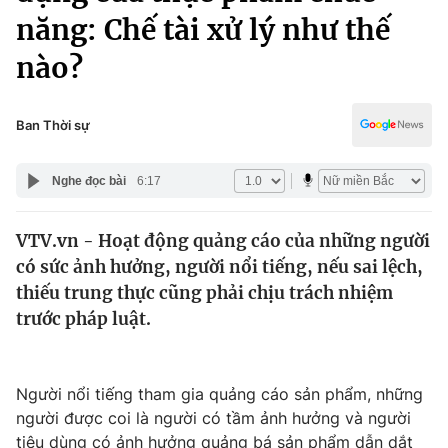
Chính trị
năng: Chế tài xử lý như thế
Truyền hình
Văn hóa - Giải trí
nào?
Xã hội
Y tế
Đời sống
Pháp luật
Ban Thời sự
Công nghệ
Giáo dục
Y tế
Nghe đọc bài
6:17
Thế giới
VTV.vn - Hoạt động quảng cáo của những người
có sức ảnh hưởng, người nổi tiếng, nếu sai lệch,
Tin tức
thiếu trung thực cũng phải chịu trách nhiệm
Kinh tế
trước pháp luật.
Thế giới đó đây
Tài chính
Dữ liệu và đời sống
Câu chuyện quốc tế
Thị trường
Người nổi tiếng tham gia quảng cáo sản phẩm, những
Truyền hình
Góc doanh nghiệp
người được coi là người có tầm ảnh hưởng và người
tiêu dùng có ảnh hưởng quảng bá sản phẩm dẫn dắt