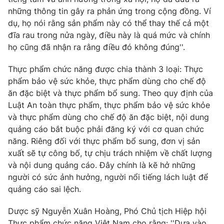
những thông tin gây ra phản ứng trong cộng đồng. Ví
dụ, họ nói rằng sản phẩm này có thể thay thế cả một
đĩa rau trong nửa ngày, điều này là quá mức và chính
họ cũng đã nhận ra rằng điều đó không đúng''.
THỜI BÁO VTV
Thực phẩm chức năng được chia thành 3 loại: Thực
Theo dõi báo trên
phẩm bảo vệ sức khỏe, thực phẩm dùng cho chế độ
ăn đặc biệt và thực phẩm bổ sung. Theo quy định của
Luật An toàn thực phẩm, thực phẩm bảo vệ sức khỏe
Cơ quan chủ quản:
Đài Truyền hình Việt Nam
và thực phẩm dùng cho chế độ ăn đặc biệt, nội dung
Cơ quan báo chí:
Thời báo VTV
quảng cáo bắt buộc phải đăng ký với cơ quan chức
Giấy phép hoạt động báo in và báo điện tử số 483/GP-BTTTT
năng. Riêng đối với thực phẩm bổ sung, đơn vị sản
cấp ngày 29/12/2023
xuất sẽ tự công bố, tự chịu trách nhiệm về chất lượng
Tổng Biên tập:
Vũ Thanh Thủy
và nội dung quảng cáo. Đây chính là kẽ hở những
Phó Tổng Biên tập:
Nguyễn Thị Mỹ Hạnh, Phạm Quốc Thắng,
người có sức ảnh hưởng, người nổi tiếng lách luật để
Nguyễn Trọng Ninh
quảng cáo sai lệch.
Tổng đài VTV:
024.38 355 931 - 024.38 355 932
Dược sỹ Nguyễn Xuân Hoàng, Phó Chủ tịch Hiệp hội
Ðiện thoại Thời báo VTV:
024.66 897 897
Thực phẩm chức năng Việt Nam cho rằng: ''Dựa vào