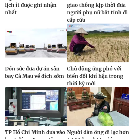
lịch ít được ghi nhận
giao thông kịp thời đưa
nhất
người phụ nữ bất tỉnh đi
cấp cứu
Dồn sức đưa dự án sân
Chủ động ứng phó với
bay Cà Mau về đích sớm
biến đổi khí hậu trong
thời kỳ mới
TP Hồ Chí Minh đưa vào
Người đàn ông đi lạc hơn