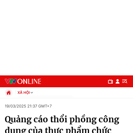
XÃ HỘI
Chính trị
19/03/2025 21:37 GMT+7
Xã hội
Quảng cáo thổi phồng công
Pháp luật
Chuyên mục
Kinh tế
dụng của thực phẩm chức
Thể thao