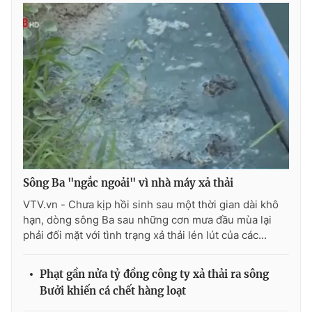
Photo
Infographic
Video
Shorts video
VTV Money
VTV Thể thao
VTV Sức khoẻ
Bất động sản
Sông Ba "ngắc ngoải" vì nhà máy xả thải
Thị trường 24h
Tấm lòng Việt
VTV.vn - Chưa kịp hồi sinh sau một thời gian dài khô
hạn, dòng sông Ba sau những cơn mưa đầu mùa lại
VTV4
Vươn mình bằng AI
phải đối mặt với tình trạng xả thải lén lút của các...
VTV9
VTV8
Phạt gần nửa tỷ đồng công ty xả thải ra sông
Bưởi khiến cá chết hàng loạt
Liên hệ tòa soạn
English