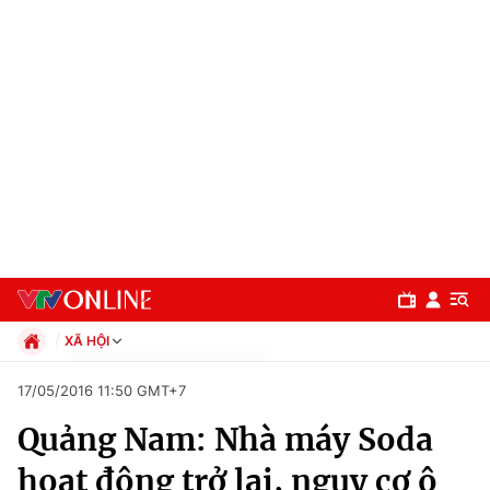
XÃ HỘI
Chính trị
17/05/2016 11:50 GMT+7
Xã hội
Quảng Nam: Nhà máy Soda
Pháp luật
Chuyên mục
Kinh tế
hoạt động trở lại, nguy cơ ô
Thể thao