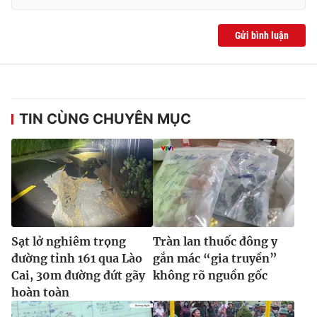
Ðiện thoại Thời báo VTV:
024.66 897 897
Email:
toasoan@vtv.vn
Gửi bình luận
Liên hệ quảng cáo:
024-7300.7108
TIN CÙNG CHUYÊN MỤC
Sạt lở nghiêm trọng
Tràn lan thuốc đông y
® Cấm sao chép dưới mọi hình thức nếu không có sự chấp
đường tỉnh 161 qua Lào
gắn mác “gia truyền”
thuận bằng văn bản. Ghi rõ nguồn VTV.vn khi phát hành lại
Cai, 30m đường đứt gãy
không rõ nguồn gốc
thông tin từ website này.
hoàn toàn