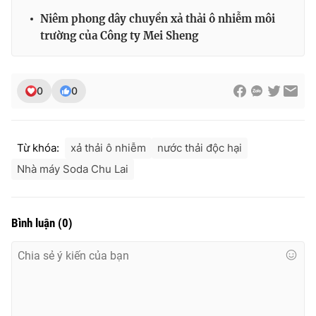
Niêm phong dây chuyền xả thải ô nhiễm môi
trường của Công ty Mei Sheng
THỜI BÁO VTV
0
0
Theo dõi báo trên
Từ khóa:
xả thải ô nhiễm
nước thải độc hại
Nhà máy Soda Chu Lai
Cơ quan chủ quản:
Đài Truyền hình Việt Nam
Cơ quan báo chí:
Thời báo VTV
Giấy phép hoạt động báo in và báo điện tử số 483/GP-BTTTT
Bình luận
(
0
)
cấp ngày 29/12/2023
Tổng Biên tập:
Vũ Thanh Thủy
Phó Tổng Biên tập:
Nguyễn Thị Mỹ Hạnh, Phạm Quốc Thắng,
Nguyễn Trọng Ninh
Tổng đài VTV:
024.38 355 931 - 024.38 355 932