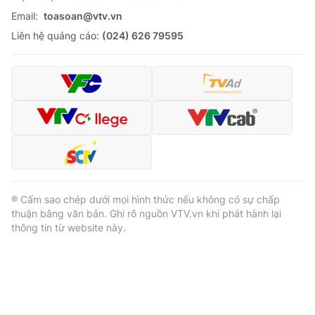
Email:
toasoan@vtv.vn
Liên hệ quảng cáo:
(024) 626 79595
® Cấm sao chép dưới mọi hình thức nếu không có sự chấp
thuận bằng văn bản. Ghi rõ nguồn VTV.vn khi phát hành lại
thông tin từ website này.