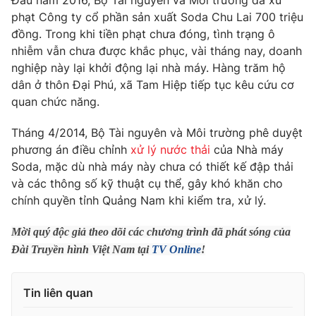
Đầu năm 2016, Bộ Tài nguyên và Môi trường đã xử
Phim VTV
Giải trí
phạt Công ty cổ phần sản xuất Soda Chu Lai 700 triệu
Hậu trường
đồng. Trong khi tiền phạt chưa đóng, tình trạng ô
Điện ảnh
nhiễm vẫn chưa được khắc phục, vài tháng nay, doanh
Đời sống
Nhân vật
nghiệp này lại khởi động lại nhà máy. Hàng trăm hộ
Âm nhạc
dân ở thôn Đại Phú, xã Tam Hiệp tiếp tục kêu cứu cơ
Du lịch
Khán giả
Giáo dục
Sao
quan chức năng.
Làm đẹp
Giải sao mai
Tuyển sinh
Tháng 4/2014, Bộ Tài nguyên và Môi trường phê duyệt
Công nghệ
Chất lượng cuộc sống
phương án điều chỉnh
xử lý nước thải
của Nhà máy
Học trực tuyến
Soda, mặc dù nhà máy này chưa có thiết kế đập thải
Hitech Công nghệ tương lai
Giao lưu trực tuyến
và các thông số kỹ thuật cụ thể, gây khó khăn cho
Sản phẩm
chính quyền tỉnh Quảng Nam khi kiểm tra, xử lý.
Lịch phát sóng
Thị trường
Mời quý độc giả theo dõi các chương trình đã phát sóng của
Đài Truyền hình Việt Nam tại
TV Online
!
Tư vấn
Chuyên mục khác
Tin liên quan
Emagazine
Podcast