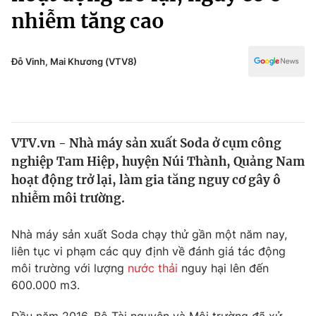
Chính trị
nhiễm tăng cao
Truyền hình
Văn hóa - Giải trí
Xã hội
Y tế
Đỗ Vinh, Mai Khương (VTV8)
Đời sống
Pháp luật
Công nghệ
Giáo dục
Y tế
VTV.vn - Nhà máy sản xuất Soda ở cụm công
nghiệp Tam Hiệp, huyện Núi Thành, Quảng Nam
Thế giới
hoạt động trở lại, làm gia tăng nguy cơ gây ô
Tin tức
nhiễm môi trường.
Kinh tế
Thế giới đó đây
Nhà máy sản xuất Soda chạy thử gần một năm nay,
Tài chính
Dữ liệu và đời sống
liên tục vi phạm các quy định về đánh giá tác động
Câu chuyện quốc tế
Thị trường
môi trường với lượng
nước thải
nguy hại lên đến
600.000 m3.
Truyền hình
Góc doanh nghiệp