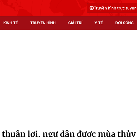
Truyền hình trực tuyến
KINH TẾ
TRUYỀN HÌNH
GIẢI TRÍ
Y TẾ
ĐỜI SỐNG
Pháp luật
Y tế
Truyền hình
Multimedia
Phim VTV
Video
Hậu trường
Shorts video
Nhân vật
Podcast
Khán giả
EMagazine
Giải sao mai
Photo
t thuận lợi, ngư dân được mùa thủy
Infographic