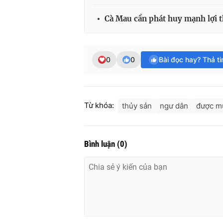
Cà Mau cần phát huy mạnh lợi t
0
0
Bài đọc hay? Thả t
Từ khóa:
thủy sản
ngư dân
được m
Bình luận
(
0
)