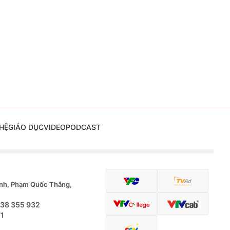
HỆ
GIÁO DỤC
VIDEO
PODCAST
nh, Phạm Quốc Thắng,
.38 355 932
71