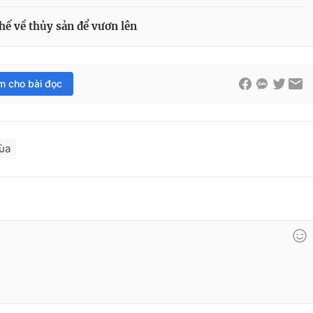
hế về thủy sản để vươn lên
im cho bài đọc
ùa