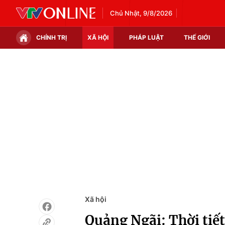
Chủ Nhật, 9/8/2026
CHÍNH TRỊ
XÃ HỘI
PHÁP LUẬT
THẾ GIỚI
Chính trị
Xã hội
Thế giới
Kinh tế
Tin tức
Tài chính
Thế giới đó đây
Thị trường
Câu chuyện quốc tế
Góc doanh nghiệp
Dữ liệu và đời sống
Xã hội
Quảng Ngãi: Thời tiế