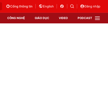
Cổng thông tin
English
Đăng nhập
CÔNG NGHỆ
GIÁO DỤC
VIDEO
PODCAST
VTV Money
VTV Thể thao
VTV Sức khoẻ
Bất động sản
Thị trường 24h
Tấm lòng Việt
Vươn mình bằng AI
VTV4
VTV8
VTV9
Lịch phát sóng
Giao lưu trực tuyến
Sự kiện