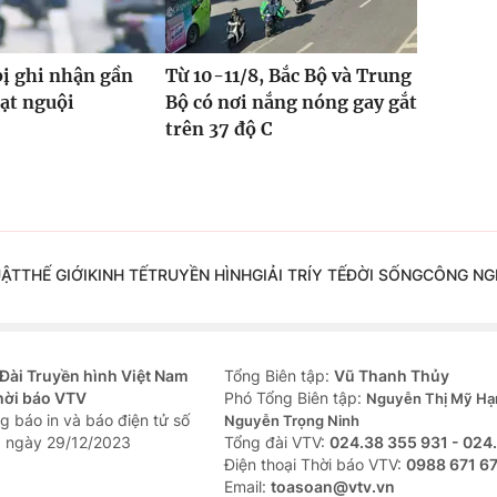
bị ghi nhận gần
Từ 10-11/8, Bắc Bộ và Trung
hạt nguội
Bộ có nơi nắng nóng gay gắt
trên 37 độ C
UẬT
THẾ GIỚI
KINH TẾ
TRUYỀN HÌNH
GIẢI TRÍ
Y TẾ
ĐỜI SỐNG
CÔNG NG
Đài Truyền hình Việt Nam
Tổng Biên tập:
Vũ Thanh Thủy
hời báo VTV
Phó Tổng Biên tập:
Nguyễn Thị Mỹ Hạ
g báo in và báo điện tử số
Nguyễn Trọng Ninh
 ngày 29/12/2023
Tổng đài VTV:
024.38 355 931 - 024
Ðiện thoại Thời báo VTV:
0988 671 6
Email:
toasoan@vtv.vn