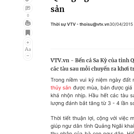
sản
0
Thời sự VTV - thoisu@vtv.vn
30/04/2015
Giải trí
Đời sống
Điện ảnh
Du lịch
Âm nhạc
Làm đẹp
VTV.vn - Bến cá Sa Kỳ của tỉnh
Sao
Chất lượng cuộc sốn
các tàu sau mỗi chuyến ra khơi t
Trong niềm vui kỷ niệm ngày đất 
thủy sản
được mùa, bán được giá 
khá nhộn nhịp. Hầu hết các tàu s
lượng đánh bắt tăng từ 3 - 4 lần s
Thời tiết thuận lợi, cộng với việc
giúp ngư dân tỉnh Quảng Ngãi khai 
thu nhập của bà con ngư dân. Hi