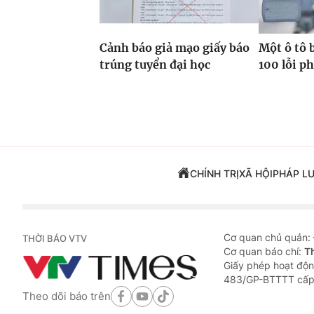
Cảnh báo giả mạo giấy báo
Một ô tô 
trúng tuyển đại học
100 lỗi p
CHÍNH TRỊ
XÃ HỘI
PHÁP L
Cơ quan chủ quản:
THỜI BÁO VTV
Cơ quan báo chí:
T
Giấy phép hoạt độn
483/GP-BTTTT cấp
Theo dõi báo trên