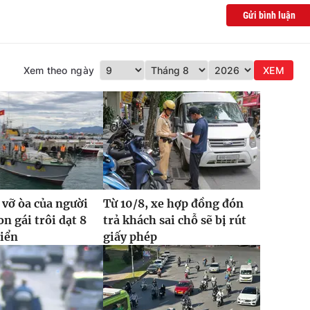
Gửi bình luận
Xem theo ngày
XEM
 vỡ òa của người
Từ 10/8, xe hợp đồng đón
n gái trôi dạt 8
trả khách sai chỗ sẽ bị rút
biển
giấy phép