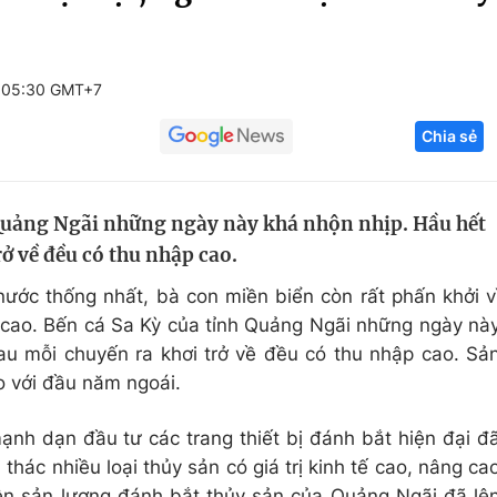
Góc ảnh
 05:30 GMT+7
Giáo dục
Công nghệ
Chia sẻ
Tuyển sinh
Hitech Công ng
Học trực tuyến
Sản phẩm
 Quảng Ngãi những ngày này khá nhộn nhịp. Hầu hết
g
Thị trường
rở về đều có thu nhập cao.
Tư vấn
nước thống nhất, bà con miền biển còn rất phấn khởi v
cao. Bến cá Sa Kỳ của tỉnh Quảng Ngãi những ngày nà
au mỗi chuyến ra khơi trở về đều có thu nhập cao. Sả
o với đầu năm ngoái.
 mạnh dạn đầu tư các trang thiết bị đánh bắt hiện đại đ
thác nhiều loại thủy sản có giá trị kinh tế cao, nâng ca
ện sản lượng đánh bắt thủy sản của Quảng Ngãi đã lê