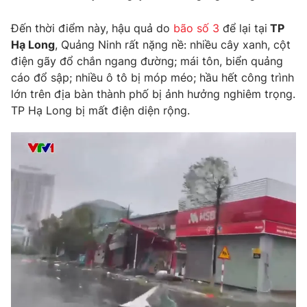
Photo
Infographic
Đến thời điểm này, hậu quả do
bão số 3
để lại tại
TP
Hạ Long
, Quảng Ninh rất nặng nề: nhiều cây xanh, cột
điện gãy đổ chắn ngang đường; mái tôn, biển quảng
Video
Shorts video
cáo đổ sập; nhiều ô tô bị móp méo; hầu hết công trình
lớn trên địa bàn thành phố bị ảnh hưởng nghiêm trọng.
VTV Money
VTV Thể thao
TP Hạ Long bị mất điện diện rộng.
VTV Sức khoẻ
Bất động sản
Thị trường 24h
Tấm lòng Việt
VTV4
Vươn mình bằng AI
VTV9
VTV8
Liên hệ tòa soạn
English