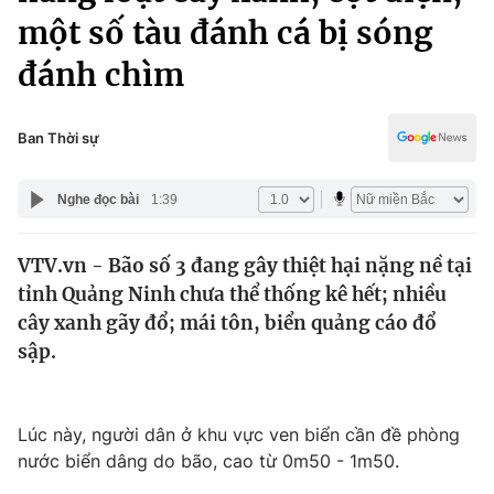
Chính trị
một số tàu đánh cá bị sóng
Truyền hình
Văn hóa - Giải trí
đánh chìm
Xã hội
Y tế
Đời sống
Pháp luật
Ban Thời sự
Công nghệ
Giáo dục
Y tế
Nghe đọc bài
1:39
Thế giới
VTV.vn - Bão số 3 đang gây thiệt hại nặng nề tại
tỉnh Quảng Ninh chưa thể thống kê hết; nhiều
Tin tức
cây xanh gãy đổ; mái tôn, biển quảng cáo đổ
Kinh tế
sập.
Thế giới đó đây
Tài chính
Dữ liệu và đời sống
Câu chuyện quốc tế
Thị trường
Lúc này, người dân ở khu vực ven biển cần đề phòng
Truyền hình
Góc doanh nghiệp
nước biển dâng do bão, cao từ 0m50 - 1m50.