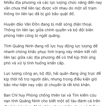
Nhiều địa phương và các lực lượng chức năng đến nay
Ðiện thoại Thời báo VTV:
024.66 897 897
vẫn chưa thể liên lạc được với nhau do một số trạm
Email:
toasoan@vtv.vn
thông tin liên lạc đã bị gió bão quật đổ.
Liên hệ quảng cáo:
024-7300.7108
Huyện đảo Vân Đồn đang bị mất sóng điện thoại.
Thông tin liên lạc giữa chính quyền và bộ đội biên
phòng hiện cũng bị ngắt quãng.
Tỉnh Quảng Ninh đang nỗ lực huy động lực lượng để
nhanh chóng khắc phục tình trạng này nhằm kết nối
liên lạc giữa các địa phương để có thể kịp thời ứng
phó và xử lý tình huống khẩn cấp.
Lực lượng công an, bộ đội, hải quân đang ứng trực để
kịp thời hỗ trợ người dân, nhưng trong điều kiện gió
® Cấm sao chép dưới mọi hình thức nếu không có sự chấp
bão như hiện nay việc di chuyển là rất khó khăn.
thuận bằng văn bản. Ghi rõ nguồn VTV.vn khi phát hành lại
thông tin từ website này.
Ban Chỉ huy Phòng chống thiên tai và Tìm kiếm cứu
nạn tỉnh Quảng Ninh cho biết một số tàu đánh cá trên