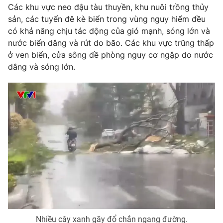
Phim VTV
Các khu vực neo đậu tàu thuyền, khu nuôi trồng thủy
Giải trí
sản, các tuyến đê kè biển trong vùng nguy hiểm đều
Hậu trường
có khả năng chịu tác động của gió mạnh, sóng lớn và
Điện ảnh
Đời sống
Nhân vật
nước biển dâng và rút do bão. Các khu vực trũng thấp
Âm nhạc
ở ven biển, cửa sông đề phòng nguy cơ ngập do nước
Du lịch
Khán giả
dâng và sóng lớn.
Giáo dục
Sao
Làm đẹp
Giải sao mai
Tuyển sinh
Công nghệ
Chất lượng cuộc sống
Học trực tuyến
Hitech Công nghệ tương lai
Giao lưu trực tuyến
Sản phẩm
Lịch phát sóng
Thị trường
Tư vấn
Chuyên mục khác
Emagazine
Podcast
Nhiều cây xanh gãy đổ chắn ngang đường.