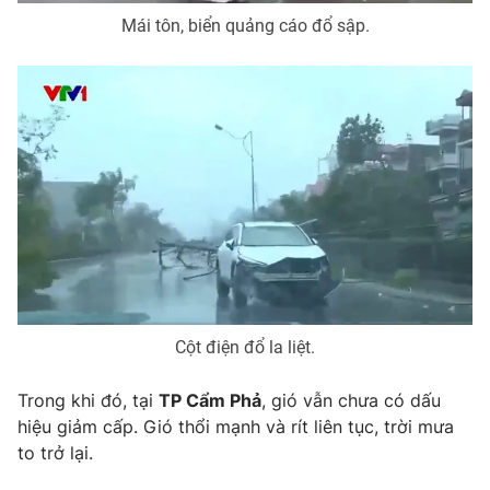
Mái tôn, biển quảng cáo đổ sập.
THỜI BÁO VTV
Theo dõi báo trên
Cơ quan chủ quản:
Đài Truyền hình Việt Nam
Cơ quan báo chí:
Thời báo VTV
Giấy phép hoạt động báo in và báo điện tử số 483/GP-BTTTT
Cột điện đổ la liệt.
cấp ngày 29/12/2023
Tổng Biên tập:
Vũ Thanh Thủy
Trong khi đó, tại
TP Cẩm Phả
, gió vẫn chưa có dấu
Phó Tổng Biên tập:
Nguyễn Thị Mỹ Hạnh, Phạm Quốc Thắng,
hiệu giảm cấp. Gió thổi mạnh và rít liên tục, trời mưa
Nguyễn Trọng Ninh
to trở lại.
Tổng đài VTV:
024.38 355 931 - 024.38 355 932