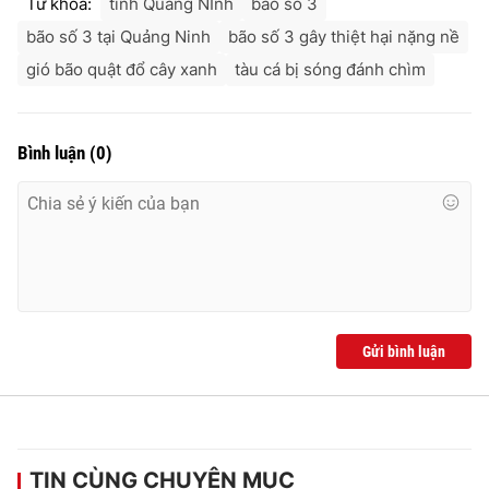
Từ khóa:
tỉnh Quảng NInh
bão số 3
bão số 3 tại Quảng Ninh
bão số 3 gây thiệt hại nặng nề
gió bão quật đổ cây xanh
tàu cá bị sóng đánh chìm
Bình luận
(
0
)
Gửi bình luận
TIN CÙNG CHUYÊN MỤC