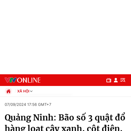
XÃ HỘI
Chính trị
07/09/2024 17:56 GMT+7
Xã hội
Quảng Ninh: Bão số 3 quật đổ
Pháp luật
Chuyên mục
Kinh tế
hàng loạt cây xanh, cột điện,
Thể thao