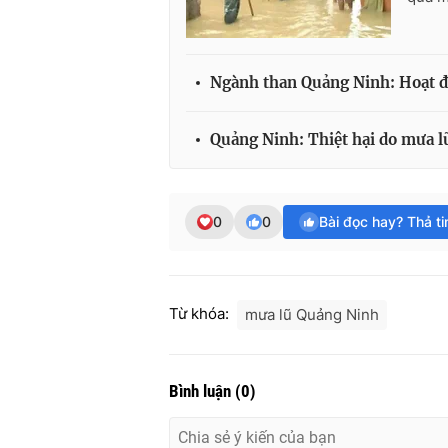
Ngành than Quảng Ninh: Hoạt độ
Quảng Ninh: Thiệt hại do mưa lũ
0
0
Bài đọc hay? Thả t
Từ khóa:
mưa lũ Quảng Ninh
Bình luận
(
0
)