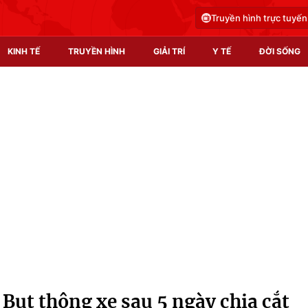
Truyền hình trực tuyến
KINH TẾ
TRUYỀN HÌNH
GIẢI TRÍ
Y TẾ
ĐỜI SỐNG
Pháp luật
Y tế
Truyền hình
Multimedia
Phim VTV
Video
Hậu trường
Shorts video
Nhân vật
Podcast
Khán giả
EMagazine
Giải sao mai
Photo
Bụt thông xe sau 5 ngày chia cắt
Infographic