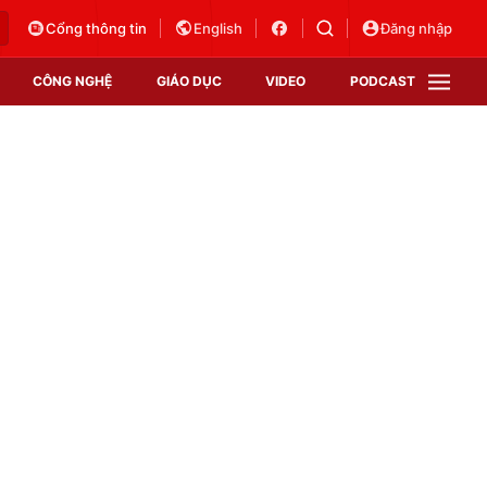
Cổng thông tin
English
Đăng nhập
CÔNG NGHỆ
GIÁO DỤC
VIDEO
PODCAST
VTV Money
VTV Thể thao
VTV Sức khoẻ
Bất động sản
Thị trường 24h
Tấm lòng Việt
Vươn mình bằng AI
VTV4
VTV8
VTV9
Lịch phát sóng
Giao lưu trực tuyến
Sự kiện