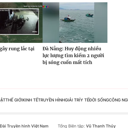
gây rung lắc tại
Đà Nẵng: Huy động nhiều
lực lượng tìm kiếm 2 người
bị sóng cuốn mất tích
UẬT
THẾ GIỚI
KINH TẾ
TRUYỀN HÌNH
GIẢI TRÍ
Y TẾ
ĐỜI SỐNG
CÔNG NG
Đài Truyền hình Việt Nam
Tổng Biên tập:
Vũ Thanh Thủy