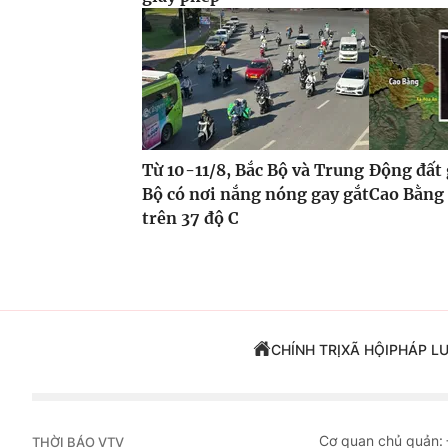
Từ 10-11/8, Bắc Bộ và Trung
Động đất 
Bộ có nơi nắng nóng gay gắt
Cao Bằng
trên 37 độ C
CHÍNH TRỊ
XÃ HỘI
PHÁP L
Cơ quan chủ quản:
THỜI BÁO VTV