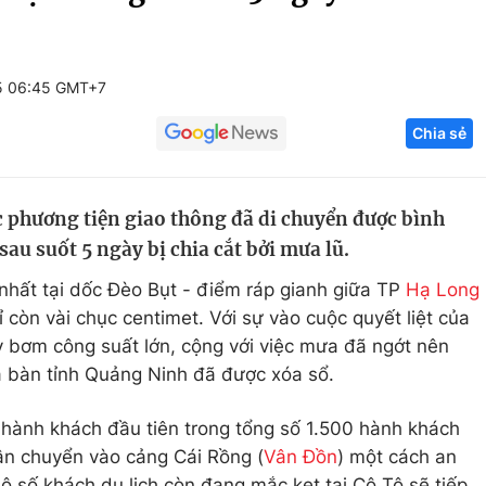
Góc ảnh
5 06:45 GMT+7
Giáo dục
Công nghệ
Chia sẻ
Tuyển sinh
Hitech Công ng
Học trực tuyến
Sản phẩm
c phương tiện giao thông đã di chuyển được bình
g
Thị trường
au suốt 5 ngày bị chia cắt bởi mưa lũ.
Tư vấn
nhất tại dốc Đèo Bụt - điểm ráp gianh giữa TP
Hạ Long
còn vài chục centimet. Với sự vào cuộc quyết liệt của
 bơm công suất lớn, cộng với việc mưa đã ngớt nên
a bàn tỉnh Quảng Ninh đã được xóa sổ.
0 hành khách đầu tiên trong tổng số 1.500 hành khách
n chuyển vào cảng Cái Rồng (
Vân Đồn
) một cách an
ộ số khách du lịch còn đang mắc kẹt tại Cô Tô sẽ tiếp