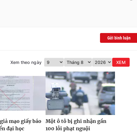
Gửi bình luận
Xem theo ngày
XEM
giả mạo giấy báo
Một ô tô bị ghi nhận gần
ển đại học
100 lỗi phạt nguội