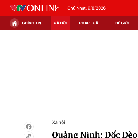
Chủ Nhật, 9/8/2026
CHÍNH TRỊ
XÃ HỘI
PHÁP LUẬT
THẾ GIỚI
Chính trị
Xã hội
Thế giới
Kinh tế
Tin tức
Tài chính
Thế giới đó đây
Thị trường
Câu chuyện quốc tế
Góc doanh nghiệp
Dữ liệu và đời sống
Xã hội
Quảng Ninh: Dốc Đèo 