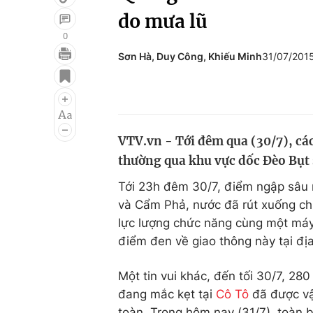
do mưa lũ
0
Sơn Hà, Duy Công, Khiếu Minh
31/07/201
Giải trí
Đời sống
Điện ảnh
Du lịch
Âm nhạc
Làm đẹp
VTV.vn - Tới đêm qua (30/7), cá
Sao
Chất lượng cuộc sốn
thường qua khu vực dốc Đèo Bụt s
Tới 23h đêm 30/7, điểm ngập sâu 
và Cẩm Phả, nước đã rút xuống chỉ 
lực lượng chức năng cùng một máy
điểm đen về giao thông này tại đị
Một tin vui khác, đến tối 30/7, 28
đang mắc kẹt tại
Cô Tô
đã được vậ
toàn. Trong hôm nay (31/7), toàn b