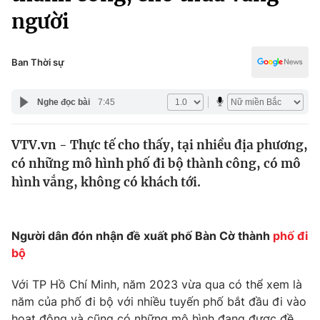
Chính trị
người
Truyền hình
Văn hóa - Giải trí
Xã hội
Y tế
Ban Thời sự
Đời sống
Pháp luật
Công nghệ
Nghe đọc bài
7:45
Giáo dục
Y tế
VTV.vn - Thực tế cho thấy, tại nhiều địa phương,
có những mô hình phố đi bộ thành công, có mô
Thế giới
hình vắng, không có khách tới.
Tin tức
Kinh tế
Thế giới đó đây
Người dân đón nhận đề xuất phố Bàn Cờ thành
phố đi
Tài chính
Dữ liệu và đời sống
bộ
Câu chuyện quốc tế
Thị trường
Với TP Hồ Chí Minh, năm 2023 vừa qua có thể xem là
Truyền hình
Góc doanh nghiệp
năm của phố đi bộ với nhiều tuyến phố bắt đầu đi vào
hoạt động và cũng có những mô hình đang được đề