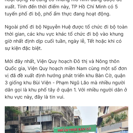
Phim VTV
Giải trí
xuất. Tính đến thời điểm này, TP Hồ Chí Minh có 5
Hậu trường
tuyến phố đi bộ, phố ẩm thực đang hoạt động.
Điện ảnh
Đời sống
Nhân vật
Ngoài phố đi bộ Nguyễn Huệ được tổ chức đi bộ toàn
Âm nhạc
thời gian, các khu vực khác tổ chức đi bộ vào khung
Du lịch
Khán giả
Giáo dục
giờ nhất định dịp cuối tuần, ngày lễ, Tết hoặc khi có
Sao
Làm đẹp
sự kiện đặc biệt.
Giải sao mai
Tuyển sinh
Công nghệ
Chất lượng cuộc sống
Mới đây nhất, Viện Quy hoạch Đô thị và Nông thôn
Học trực tuyến
Quốc gia, Viện Quy hoạch miền Nam cùng một số đơn
Hitech Công nghệ tương lai
Giao lưu trực tuyến
vị đã đề xuất định hướng phát triển khu Bàn Cờ, quận
Sản phẩm
3 giống khu Bùi Viện - Phạm Ngũ Lão mà nhiều người
dân gọi là khu phố tây ở quận 1. Với nhiều người dân ở
Lịch phát sóng
Thị trường
khu vực này, đây là tin vui.
Tư vấn
Chuyên mục khác
Emagazine
Podcast