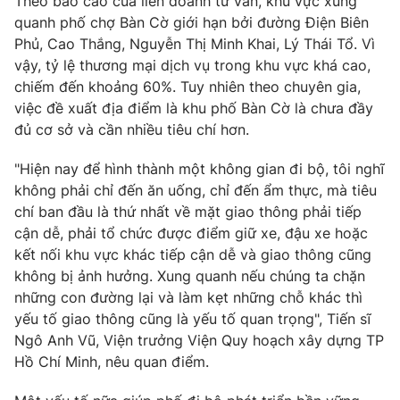
Theo báo cáo của liên doanh tư vấn, khu vực xung
quanh phố chợ Bàn Cờ giới hạn bởi đường Điện Biên
Phủ, Cao Thắng, Nguyễn Thị Minh Khai, Lý Thái Tổ. Vì
vậy, tỷ lệ thương mại dịch vụ trong khu vực khá cao,
chiếm đến khoảng 60%. Tuy nhiên theo chuyên gia,
việc đề xuất địa điểm là khu phố Bàn Cờ là chưa đầy
đủ cơ sở và cần nhiều tiêu chí hơn.
"Hiện nay để hình thành một không gian đi bộ, tôi nghĩ
không phải chỉ đến ăn uống, chỉ đến ẩm thực, mà tiêu
chí ban đầu là thứ nhất về mặt giao thông phải tiếp
cận dễ, phải tổ chức được điểm giữ xe, đậu xe hoặc
kết nối khu vực khác tiếp cận dễ và giao thông cũng
không bị ảnh hưởng. Xung quanh nếu chúng ta chặn
những con đường lại và làm kẹt những chỗ khác thì
yếu tố giao thông cũng là yếu tố quan trọng", Tiến sĩ
Ngô Anh Vũ, Viện trưởng Viện Quy hoạch xây dựng TP
Hồ Chí Minh, nêu quan điểm.