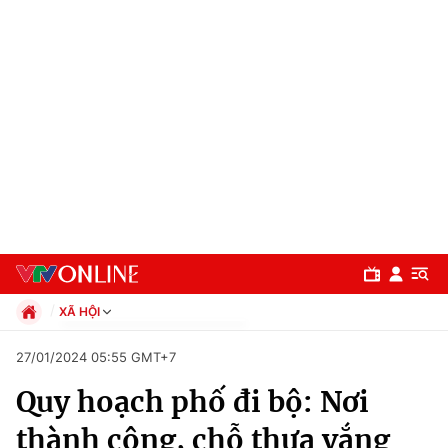
XÃ HỘI
Chính trị
27/01/2024 05:55 GMT+7
Xã hội
Quy hoạch phố đi bộ: Nơi
Pháp luật
Chuyên mục
Kinh tế
thành công, chỗ thưa vắng
Thể thao