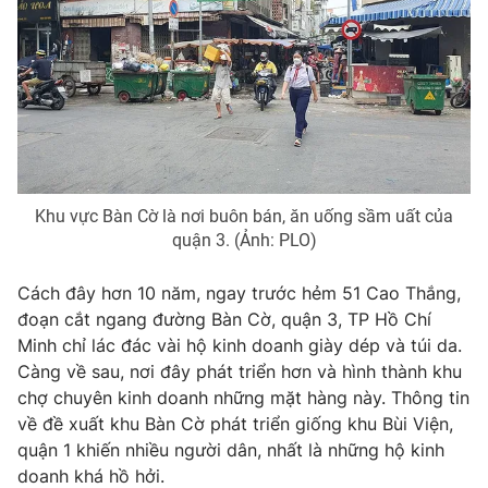
Photo
Infographic
Video
Shorts video
VTV Money
VTV Thể thao
Khu vực Bàn Cờ là nơi buôn bán, ăn uống sầm uất của
VTV Sức khoẻ
Bất động sản
quận 3. (Ảnh: PLO)
Thị trường 24h
Tấm lòng Việt
Cách đây hơn 10 năm, ngay trước hẻm 51 Cao Thắng,
đoạn cắt ngang đường Bàn Cờ, quận 3, TP Hồ Chí
Minh chỉ lác đác vài hộ kinh doanh giày dép và túi da.
VTV4
Vươn mình bằng AI
Càng về sau, nơi đây phát triển hơn và hình thành khu
chợ chuyên kinh doanh những mặt hàng này. Thông tin
VTV9
VTV8
về đề xuất khu Bàn Cờ phát triển giống khu Bùi Viện,
quận 1 khiến nhiều người dân, nhất là những hộ kinh
doanh khá hồ hởi.
Liên hệ tòa soạn
English