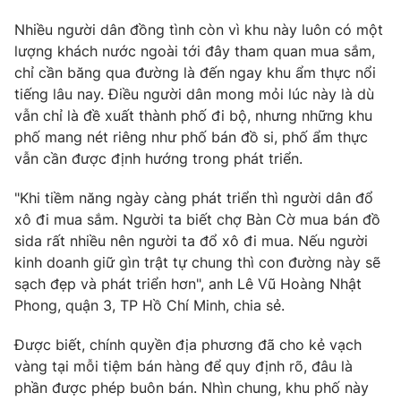
Nhiều người dân đồng tình còn vì khu này luôn có một
lượng khách nước ngoài tới đây tham quan mua sắm,
chỉ cần băng qua đường là đến ngay khu ẩm thực nổi
THỜI BÁO VTV
tiếng lâu nay. Điều người dân mong mỏi lúc này là dù
vẫn chỉ là đề xuất thành phố đi bộ, nhưng những khu
phố mang nét riêng như phố bán đồ si, phố ẩm thực
Theo dõi báo trên
vẫn cần được định hướng trong phát triển.
Cơ quan chủ quản:
Đài Truyền hình Việt Nam
"Khi tiềm năng ngày càng phát triển thì người dân đổ
Cơ quan báo chí:
Thời báo VTV
xô đi mua sắm. Người ta biết chợ Bàn Cờ mua bán đồ
sida rất nhiều nên người ta đổ xô đi mua. Nếu người
Giấy phép hoạt động báo in và báo điện tử số 483/GP-BTTTT
cấp ngày 29/12/2023
kinh doanh giữ gìn trật tự chung thì con đường này sẽ
sạch đẹp và phát triển hơn", anh Lê Vũ Hoàng Nhật
Tổng Biên tập:
Vũ Thanh Thủy
Phong, quận 3, TP Hồ Chí Minh, chia sẻ.
Phó Tổng Biên tập:
Nguyễn Thị Mỹ Hạnh, Phạm Quốc Thắng,
Nguyễn Trọng Ninh
Được biết, chính quyền địa phương đã cho kẻ vạch
Tổng đài VTV:
024.38 355 931 - 024.38 355 932
vàng tại mỗi tiệm bán hàng để quy định rõ, đâu là
Ðiện thoại Thời báo VTV:
024.66 897 897
phần được phép buôn bán. Nhìn chung, khu phố này