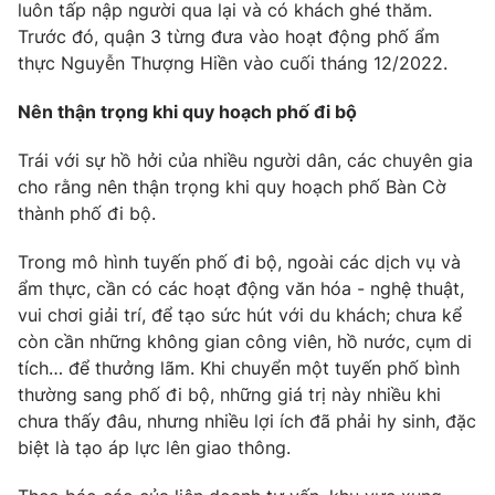
Email:
toasoan@vtv.vn
luôn tấp nập người qua lại và có khách ghé thăm.
Liên hệ quảng cáo:
024-7300.7108
Trước đó, quận 3 từng đưa vào hoạt động phố ẩm
thực Nguyễn Thượng Hiền vào cuối tháng 12/2022.
Nên thận trọng khi quy hoạch phố đi bộ
Trái với sự hồ hởi của nhiều người dân, các chuyên gia
cho rằng nên thận trọng khi quy hoạch phố Bàn Cờ
thành phố đi bộ.
Trong mô hình tuyến phố đi bộ, ngoài các dịch vụ và
ẩm thực, cần có các hoạt động văn hóa - nghệ thuật,
vui chơi giải trí, để tạo sức hút với du khách; chưa kể
còn cần những không gian công viên, hồ nước, cụm di
® Cấm sao chép dưới mọi hình thức nếu không có sự chấp
thuận bằng văn bản. Ghi rõ nguồn VTV.vn khi phát hành lại
tích… để thưởng lãm. Khi chuyển một tuyến phố bình
thông tin từ website này.
thường sang phố đi bộ, những giá trị này nhiều khi
chưa thấy đâu, nhưng nhiều lợi ích đã phải hy sinh, đặc
biệt là tạo áp lực lên giao thông.