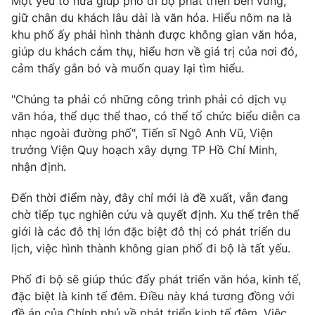
Một yếu tố nữa giúp phố đi bộ phát triển bền vững,
giữ chân du khách lâu dài là văn hóa. Hiểu nôm na là
khu phố ấy phải hình thành được không gian văn hóa,
giúp du khách cảm thụ, hiểu hơn về giá trị của nơi đó,
cảm thấy gắn bó và muốn quay lại tìm hiểu.
"Chúng ta phải có những công trình phải có dịch vụ
văn hóa, thể dục thể thao, có thể tổ chức biểu diễn ca
nhạc ngoài đường phố", Tiến sĩ Ngô Anh Vũ, Viện
trưởng Viện Quy hoạch xây dựng TP Hồ Chí Minh,
nhận định.
Đến thời điểm này, đây chỉ mới là đề xuất, vẫn đang
chờ tiếp tục nghiên cứu và quyết định. Xu thế trên thế
giới là các đô thị lớn đặc biệt đô thị có phát triển du
lịch, việc hình thành không gian phố đi bộ là tất yếu.
Phố đi bộ sẽ giúp thúc đẩy phát triển văn hóa, kinh tế,
đặc biệt là kinh tế đêm. Điều này khá tương đồng với
đề án của Chính phủ về phát triển kinh tế đêm. Việc