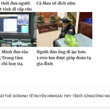
 thời đưa người
Cà Mau về đích sớm
t tỉnh đi cấp cứu
í Minh đưa vào
Người đàn ông đi lạc hơn
g Trung tâm
1.000 km được giúp đoàn tụ
 chỉ huy 114
gia đình
UẬT
THẾ GIỚI
KINH TẾ
TRUYỀN HÌNH
GIẢI TRÍ
Y TẾ
ĐỜI SỐNG
CÔNG NG