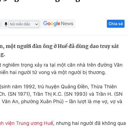
Góc ảnh
Chia sẻ
Giáo dục
Công nghệ
Tuyển sinh
Hitech Công ng
n, một người đàn ông ở Huế đã dùng dao truy sát
Học trực tuyến
Sản phẩm
g.
g
Thị trường
 nghiêm trọng xảy ra tại một căn nhà trên đường Văn
Tư vấn
ến hai người tử vong và một người bị thương.
 (sinh năm 1992, trú huyện Quảng Điền, Thừa Thiên
h. (SN 1971), Trần Thị K.C. (SN 1993) và Trần H. (SN
 Văn An, phường Xuân Phú) – lần lượt là mẹ vợ, vợ và
h viện Trung ương Huế
, nhưng hai người đã không qua