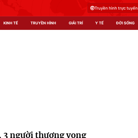
Truyền hình trực tuyến
KINH TẾ
TRUYỀN HÌNH
GIẢI TRÍ
Y TẾ
ĐỜI SỐNG
Pháp luật
Y tế
Truyền hình
Multimedia
Phim VTV
Video
Hậu trường
Shorts video
Nhân vật
Podcast
Khán giả
EMagazine
Giải sao mai
Photo
ũ, 3 người thương vong
Infographic