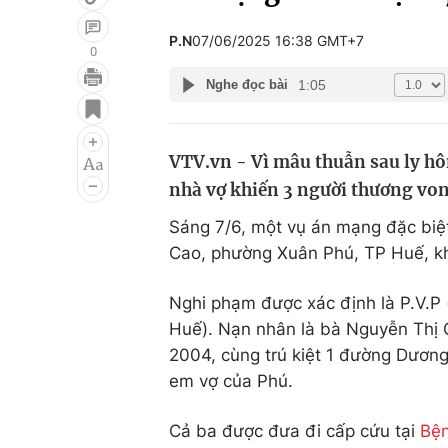
P.N
07/06/2025 16:38 GMT+7
0
1:05
Nghe đọc bài
Giải trí
Đời sống
Điện ảnh
Du lịch
VTV.vn - Vì mâu thuẫn sau ly hô
Âm nhạc
Làm đẹp
nhà vợ khiến 3 người thương von
Sao
Chất lượng cuộc sốn
Sáng 7/6, một vụ án mạng đặc biệt
Cao, phường Xuân Phú, TP Huế, khi
Nghi phạm được xác định là P.V.P
Huế). Nạn nhân là bà Nguyễn Thị C
2004, cùng trú kiệt 1 đường Dương
em vợ của Phú.
Cả ba được đưa đi cấp cứu tại
Bện