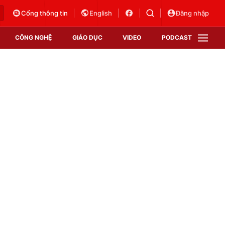
Cổng thông tin
English
Đăng nhập
CÔNG NGHỆ
GIÁO DỤC
VIDEO
PODCAST
VTV Money
VTV Thể thao
VTV Sức khoẻ
Bất động sản
Thị trường 24h
Tấm lòng Việt
Vươn mình bằng AI
VTV4
VTV8
VTV9
Lịch phát sóng
Giao lưu trực tuyến
Sự kiện