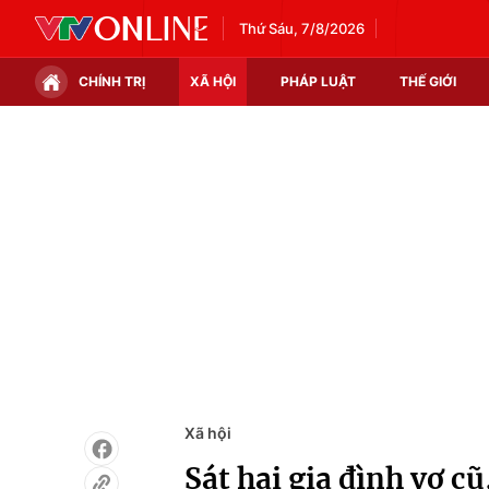
Thứ Sáu, 7/8/2026
CHÍNH TRỊ
XÃ HỘI
PHÁP LUẬT
THẾ GIỚI
Chính trị
Xã hội
Thế giới
Kinh tế
Tin tức
Tài chính
Thế giới đó đây
Thị trường
Câu chuyện quốc tế
Góc doanh nghiệp
Dữ liệu và đời sống
Xã hội
Sát hại gia đình vợ c