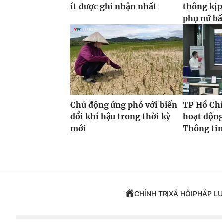
ít được ghi nhận nhất
thông kịp
phụ nữ bấ
Chủ động ứng phó với biến
TP Hồ Ch
đổi khí hậu trong thời kỳ
hoạt độn
mới
Thông tin
CHÍNH TRỊ
XÃ HỘI
PHÁP L