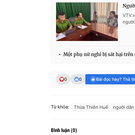
Người
VTV.v
người
Một phụ nữ nghi bị sát hại trên
0
0
Bài đọc hay? Thả t
Từ khóa:
Thừa Thiên Huế
người dân
Bình luận
(
0
)