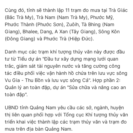
Phim VTV
Giải trí
Cùng đó, tỉnh sẽ thành lập 11 trạm đo mưa tại Trà Giác
Hậu trường
(Bắc Trà My), Trà Nam (Nam Trà My), Phước Mỹ,
Điện ảnh
Đời sống
Phước Thành (Phước Sơn), Zuôih, Tà Bhing (Nam
Nhân vật
Âm nhạc
Giang), Bhalee, Dang, A Xan (Tây Giang), Sông Kôn
Du lịch
Khán giả
(Đông Giang) và Phước Trà (Hiệp Đức).
Giáo dục
Sao
Làm đẹp
Giải sao mai
Danh mục các trạm khí tượng thủy văn này được đầu
Tuyển sinh
Công nghệ
tư từ Tiểu dự án "Đầu tư xây dựng mạng lưới quan
Chất lượng cuộc sống
Học trực tuyến
trắc, giám sát tài nguyên nước và tăng cường công
Hitech Công nghệ tương lai
tác điều phối việc vận hành hồ chứa trên lưu vực sông
Giao lưu trực tuyến
Vu Gia - Thu Bồn và lưu vực sông Cả". Hợp phần 2:
Sản phẩm
Quản lý an toàn đập, dự án "Sửa chữa và nâng cao an
Lịch phát sóng
Thị trường
toàn đập".
Tư vấn
UBND tỉnh Quảng Nam yêu cầu các sở, ngành, huyện
Chuyên mục khác
thị liên quan phối hợp với Tổng cục Khí tượng thủy văn
triển khai việc thành lập các trạm thủy văn và trạm đo
Emagazine
Podcast
mưa trên địa bàn Quảng Nam.