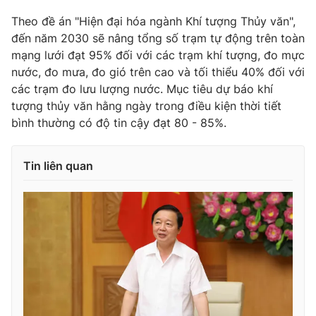
Theo đề án "Hiện đại hóa ngành Khí tượng Thủy văn",
Photo
Infographic
đến năm 2030 sẽ nâng tổng số trạm tự động trên toàn
mạng lưới đạt 95% đối với các trạm khí tượng, đo mực
Video
Shorts video
nước, đo mưa, đo gió trên cao và tối thiểu 40% đối với
các trạm đo lưu lượng nước. Mục tiêu dự báo khí
VTV Money
VTV Thể thao
tượng thủy văn hằng ngày trong điều kiện thời tiết
bình thường có độ tin cậy đạt 80 - 85%.
VTV Sức khoẻ
Bất động sản
Tin liên quan
Thị trường 24h
Tấm lòng Việt
VTV4
Vươn mình bằng AI
VTV9
VTV8
Liên hệ tòa soạn
English