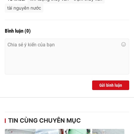
Ðiện thoại Thời báo VTV:
024.66 897 897
tài nguyên nước
Email:
toasoan@vtv.vn
Liên hệ quảng cáo:
024-7300.7108
Bình luận
(
0
)
Gửi bình luận
® Cấm sao chép dưới mọi hình thức nếu không có sự chấp
thuận bằng văn bản. Ghi rõ nguồn VTV.vn khi phát hành lại
thông tin từ website này.
TIN CÙNG CHUYÊN MỤC