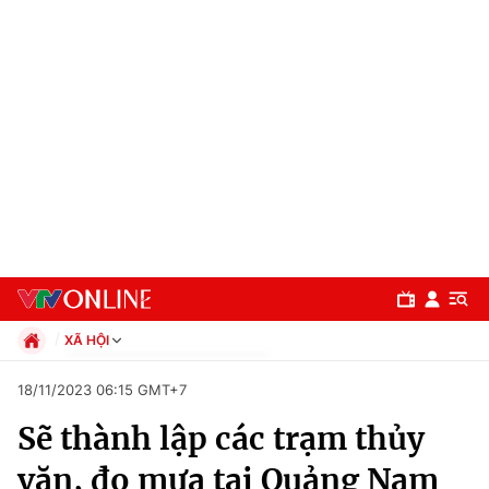
XÃ HỘI
Chính trị
18/11/2023 06:15 GMT+7
Xã hội
Sẽ thành lập các trạm thủy
Pháp luật
Chuyên mục
Kinh tế
văn, đo mưa tại Quảng Nam
Thể thao