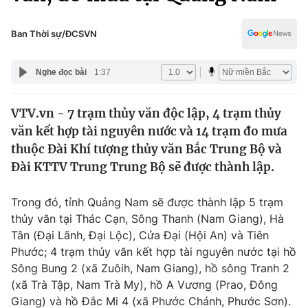
Chính trị
Truyền hình
Văn hóa - Giải trí
Ban Thời sự/ĐCSVN
Xã hội
Y tế
Đời sống
Nghe đọc bài
1:37
Pháp luật
Công nghệ
Giáo dục
VTV.vn - 7 trạm thủy văn độc lập, 4 trạm thủy
Y tế
văn kết hợp tài nguyên nước và 14 trạm đo mưa
thuộc Đài Khí tượng thủy văn Bắc Trung Bộ và
Thế giới
Đài KTTV Trung Trung Bộ sẽ được thành lập.
Tin tức
Trong đó, tỉnh Quảng Nam sẽ được thành lập 5 trạm
Kinh tế
thủy văn tại Thác Cạn, Sông Thanh (Nam Giang), Hà
Thế giới đó đây
Tài chính
Tân (Đại Lãnh, Đại Lộc), Cửa Đại (Hội An) và Tiên
Dữ liệu và đời sống
Câu chuyện quốc tế
Phước; 4 trạm thủy văn kết hợp tài nguyên nước tại hồ
Thị trường
Sông Bung 2 (xã Zuôih, Nam Giang), hồ sông Tranh 2
Truyền hình
(xã Trà Tập, Nam Trà My), hồ A Vương (Prao, Đông
Góc doanh nghiệp
Giang) và hồ Đắc Mi 4 (xã Phước Chánh, Phước Sơn).