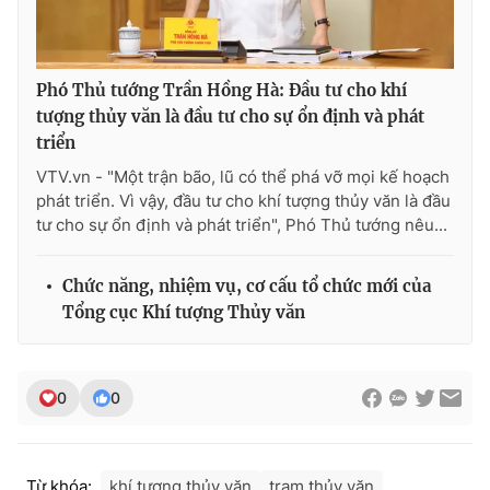
Phó Thủ tướng Trần Hồng Hà: Đầu tư cho khí
THỜI BÁO VTV
tượng thủy văn là đầu tư cho sự ổn định và phát
triển
VTV.vn - "Một trận bão, lũ có thể phá vỡ mọi kế hoạch
phát triển. Vì vậy, đầu tư cho khí tượng thủy văn là đầu
Theo dõi báo trên
tư cho sự ổn định và phát triển", Phó Thủ tướng nêu...
Cơ quan chủ quản:
Đài Truyền hình Việt Nam
Chức năng, nhiệm vụ, cơ cấu tổ chức mới của
Cơ quan báo chí:
Thời báo VTV
Tổng cục Khí tượng Thủy văn
Giấy phép hoạt động báo in và báo điện tử số 483/GP-BTTTT
cấp ngày 29/12/2023
Tổng Biên tập:
Vũ Thanh Thủy
0
0
Phó Tổng Biên tập:
Nguyễn Thị Mỹ Hạnh, Phạm Quốc Thắng,
Nguyễn Trọng Ninh
Tổng đài VTV:
024.38 355 931 - 024.38 355 932
Từ khóa:
khí tượng thủy văn
trạm thủy văn