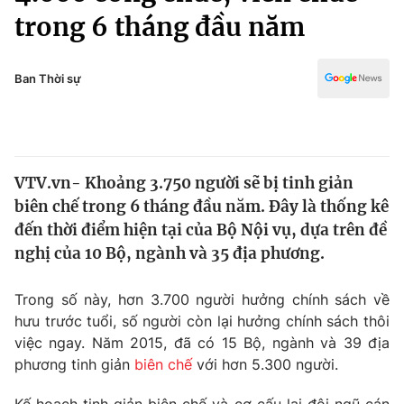
Chính trị
trong 6 tháng đầu năm
Truyền hình
Văn hóa - Giải trí
Xã hội
Y tế
Ban Thời sự
Đời sống
Pháp luật
Công nghệ
Giáo dục
Y tế
VTV.vn- Khoảng 3.750 người sẽ bị tinh giản
biên chế trong 6 tháng đầu năm. Đây là thống kê
Thế giới
đến thời điểm hiện tại của Bộ Nội vụ, dựa trên đề
Tin tức
nghị của 10 Bộ, ngành và 35 địa phương.
Kinh tế
Thế giới đó đây
Trong số này, hơn 3.700 người hưởng chính sách về
Tài chính
Dữ liệu và đời sống
hưu trước tuổi, số người còn lại hưởng chính sách thôi
Câu chuyện quốc tế
Thị trường
việc ngay. Năm 2015, đã có 15 Bộ, ngành và 39 địa
phương tinh giản
biên chế
với hơn 5.300 người.
Truyền hình
Góc doanh nghiệp