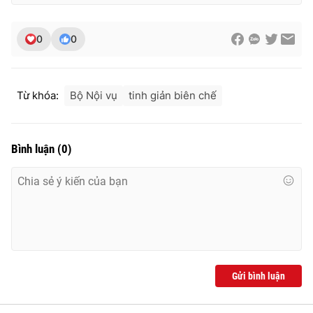
Ðiện thoại Thời báo VTV:
024.66 897 897
Email:
toasoan@vtv.vn
0
0
Liên hệ quảng cáo:
024-7300.7108
Từ khóa:
Bộ Nội vụ
tinh giản biên chế
Bình luận
(
0
)
® Cấm sao chép dưới mọi hình thức nếu không có sự chấp
thuận bằng văn bản. Ghi rõ nguồn VTV.vn khi phát hành lại
thông tin từ website này.
Gửi bình luận