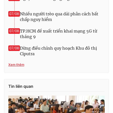
Photo
Infographic
Nhiều người trèo qua dải phân cách bất
07/08
chấp nguy hiểm
Video
Shorts video
TP.HCM đề xuất triển khai mạng 5G từ
07/08
tháng 9
VTV Money
VTV Thể thao
Dừng điều chỉnh quy hoạch Khu đô thị
07/08
VTV Sức khoẻ
Bất động sản
Ciputra
Xem thêm
Thị trường 24h
Tấm lòng Việt
VTV4
Vươn mình bằng AI
Tin liên quan
VTV9
VTV8
Liên hệ tòa soạn
English