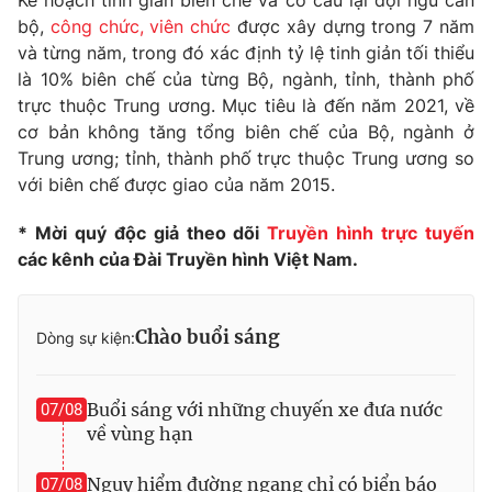
Kế hoạch tinh giản biên chế và cơ cấu lại đội ngũ cán
Phim VTV
Giải trí
bộ,
công chức, viên chức
được xây dựng trong 7 năm
Hậu trường
và từng năm, trong đó xác định tỷ lệ tinh giản tối thiểu
Điện ảnh
là 10% biên chế của từng Bộ, ngành, tỉnh, thành phố
Đời sống
Nhân vật
trực thuộc Trung ương. Mục tiêu là đến năm 2021, về
Âm nhạc
cơ bản không tăng tổng biên chế của Bộ, ngành ở
Du lịch
Khán giả
Giáo dục
Sao
Trung ương; tỉnh, thành phố trực thuộc Trung ương so
Làm đẹp
Giải sao mai
với biên chế được giao của năm 2015.
Tuyển sinh
Công nghệ
Chất lượng cuộc sống
* Mời quý độc giả theo dõi
Truyền hình trực tuyến
Học trực tuyến
các kênh của Đài Truyền hình Việt Nam.
Hitech Công nghệ tương lai
Giao lưu trực tuyến
Sản phẩm
Chào buổi sáng
Dòng sự kiện:
Lịch phát sóng
Thị trường
Tư vấn
Buổi sáng với những chuyến xe đưa nước
07/08
Chuyên mục khác
về vùng hạn
Emagazine
Podcast
Nguy hiểm đường ngang chỉ có biển báo
07/08