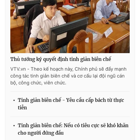
THỜI BÁO VTV
Thủ tướng ký quyết định tinh giản biên chế
Theo dõi báo trên
VTV.vn - Theo kế hoạch này, Chính phủ sẽ đẩy mạnh
công tác tinh giản biên chế và cơ cấu lại đội ngũ cán
Cơ quan chủ quản:
Đài Truyền hình Việt Nam
bộ, công chức, viên chức.
Cơ quan báo chí:
Thời báo VTV
Giấy phép hoạt động báo in và báo điện tử số 483/GP-BTTTT
Tinh giản biên chế - Yêu cầu cấp bách từ thực
cấp ngày 29/12/2023
tiễn
Tổng Biên tập:
Vũ Thanh Thủy
Phó Tổng Biên tập:
Nguyễn Thị Mỹ Hạnh, Phạm Quốc Thắng,
Tinh giản biên chế: Nếu có tiêu cực sẽ khó khăn
Nguyễn Trọng Ninh
cho người đứng đầu
Tổng đài VTV:
024.38 355 931 - 024.38 355 932