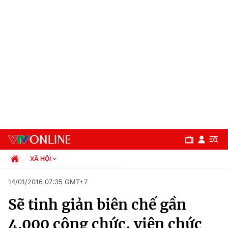
XÃ HỘI
Chính trị
14/01/2016 07:35 GMT+7
Xã hội
Sẽ tinh giản biên chế gần
Pháp luật
Chuyên mục
Kinh tế
4.000 công chức, viên chức
Thể thao