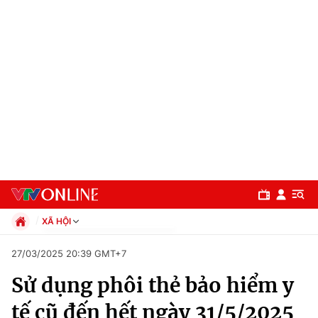
XÃ HỘI
Chính trị
27/03/2025 20:39 GMT+7
Xã hội
Sử dụng phôi thẻ bảo hiểm y
Pháp luật
Chuyên mục
Kinh tế
tế cũ đến hết ngày 31/5/2025
Thể thao