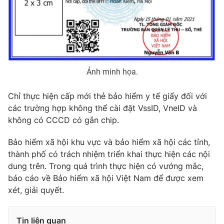
Photo
Infographic
Video
Shorts video
Ảnh minh họa.
VTV Money
VTV Thể thao
Chỉ thực hiện cấp mới thẻ bảo hiểm y tế giấy đối với
VTV Sức khoẻ
Bất động sản
các trường hợp không thể cài đặt VssID, VneID và
không có CCCD có gắn chip.
Thị trường 24h
Tấm lòng Việt
Bảo hiểm xã hội khu vực và bảo hiểm xã hội các tỉnh,
thành phố có trách nhiệm triển khai thực hiện các nội
VTV4
Vươn mình bằng AI
dung trên. Trong quá trình thực hiện có vướng mắc,
báo cáo về Bảo hiểm xã hội Việt Nam để được xem
xét, giải quyết.
VTV9
VTV8
Liên hệ tòa soạn
English
Tin liên quan