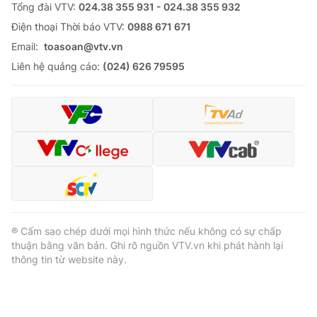
Tổng đài VTV:
024.38 355 931 - 024.38 355 932
Ðiện thoại Thời báo VTV:
0988 671 671
Email:
toasoan@vtv.vn
Liên hệ quảng cáo:
(024) 626 79595
® Cấm sao chép dưới mọi hình thức nếu không có sự chấp
thuận bằng văn bản. Ghi rõ nguồn VTV.vn khi phát hành lại
thông tin từ website này.