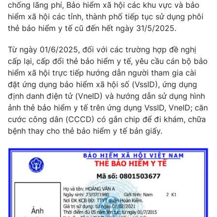
Phim VTV
chống lãng phí, Bảo hiểm xã hội các khu vực và bảo
Giải trí
hiểm xã hội các tỉnh, thành phố tiếp tục sử dụng phôi
Hậu trường
thẻ bảo hiểm y tế cũ đến hết ngày 31/5/2025.
Điện ảnh
Đời sống
Nhân vật
Từ ngày 01/6/2025, đối với các trường hợp đề nghị
Âm nhạc
Du lịch
Khán giả
cấp lại, cấp đổi thẻ bảo hiểm y tế, yêu cầu cán bộ bảo
Giáo dục
Sao
hiểm xã hội trực tiếp hướng dẫn người tham gia cài
Làm đẹp
Giải sao mai
đặt ứng dụng bảo hiểm xã hội số (VssID), ứng dụng
Tuyển sinh
Công nghệ
định danh điện tử (VneID) và hướng dẫn sử dụng hình
Chất lượng cuộc sống
Học trực tuyến
ảnh thẻ bảo hiểm y tế trên ứng dụng VssID, VneID; căn
Hitech Công nghệ tương lai
cước công dân (CCCD) có gắn chip để đi khám, chữa
Giao lưu trực tuyến
bệnh thay cho thẻ bảo hiểm y tế bản giấy.
Sản phẩm
Lịch phát sóng
Thị trường
Tư vấn
Chuyên mục khác
Emagazine
Podcast