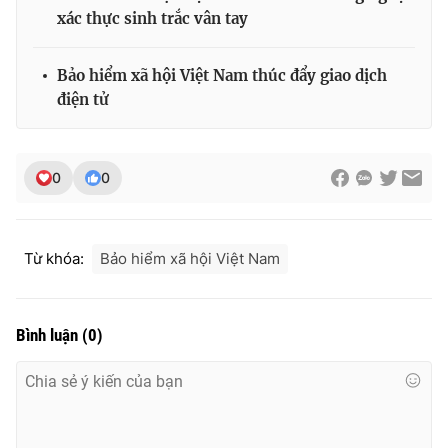
Ðiện thoại Thời báo VTV:
024.66 897 897
xác thực sinh trắc vân tay
Email:
toasoan@vtv.vn
Liên hệ quảng cáo:
024-7300.7108
Bảo hiểm xã hội Việt Nam thúc đẩy giao dịch
điện tử
0
0
Từ khóa:
Bảo hiểm xã hội Việt Nam
Bình luận
(
0
)
® Cấm sao chép dưới mọi hình thức nếu không có sự chấp
thuận bằng văn bản. Ghi rõ nguồn VTV.vn khi phát hành lại
thông tin từ website này.