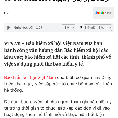
Chính trị
Truyền hình
Văn hóa - Giải trí
PV
Xã hội
Y tế
Đời sống
Nghe đọc bài
1:27
Pháp luật
Công nghệ
Giáo dục
VTV.vn - Bảo hiểm xã hội Việt Nam vừa ban
Y tế
hành công văn hướng dẫn Bảo hiểm xã hội các
khu vực; bảo hiểm xã hội các tỉnh, thành phố về
Thế giới
việc sử dụng phôi thẻ bảo hiểm y tế.
Tin tức
Bảo hiểm xã hội Việt Nam
cho biết, cơ quan này đang
Kinh tế
triển khai ngay việc sắp xếp tổ chức bộ máy của toàn
Thế giới đó đây
Tài chính
hệ thống.
Dữ liệu và đời sống
Câu chuyện quốc tế
Thị trường
Để đảm bảo quyền lợi cho người tham gia bảo hiểm y
tế trong thời gian tổ chức, sắp xếp các đơn vị đi vào
Truyền hình
Góc doanh nghiệp
hoạt động theo mô hình mới và thực hiện tiết kiệm,