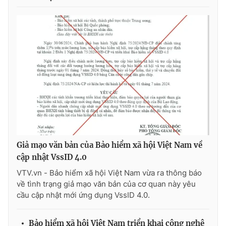
THỜI BÁO VTV
Theo dõi báo trên
Cơ quan chủ quản:
Đài Truyền hình Việt Nam
Cơ quan báo chí:
Thời báo VTV
Giả mạo văn bản của Bảo hiểm xã hội Việt Nam về
Giấy phép hoạt động báo in và báo điện tử số 483/GP-BTTTT
cập nhật VssID 4.0
cấp ngày 29/12/2023
VTV.vn - Bảo hiểm xã hội Việt Nam vừa ra thông báo
Tổng Biên tập:
Vũ Thanh Thủy
về tình trạng giả mạo văn bản của cơ quan này yêu
Phó Tổng Biên tập:
Nguyễn Thị Mỹ Hạnh, Phạm Quốc Thắng,
cầu cập nhật mới ứng dụng VssID 4.0.
Nguyễn Trọng Ninh
Tổng đài VTV:
024.38 355 931 - 024.38 355 932
Bảo hiểm xã hội Việt Nam triển khai công nghệ