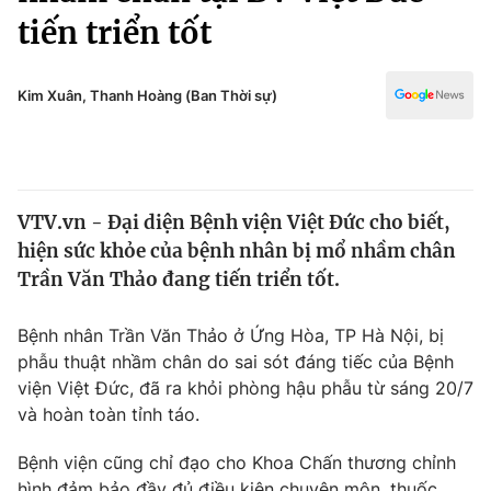
Chính trị
tiến triển tốt
Truyền hình
Văn hóa - Giải trí
Xã hội
Y tế
Kim Xuân, Thanh Hoàng (Ban Thời sự)
Đời sống
Pháp luật
Công nghệ
Giáo dục
Y tế
VTV.vn - Đại diện Bệnh viện Việt Đức cho biết,
hiện sức khỏe của bệnh nhân bị mổ nhầm chân
Thế giới
Trần Văn Thảo đang tiến triển tốt.
Tin tức
Kinh tế
Bệnh nhân Trần Văn Thảo ở Ứng Hòa, TP Hà Nội, bị
Thế giới đó đây
phẫu thuật nhầm chân do sai sót đáng tiếc của Bệnh
Tài chính
Dữ liệu và đời sống
viện Việt Đức, đã ra khỏi phòng hậu phẫu từ sáng 20/7
Câu chuyện quốc tế
Thị trường
và hoàn toàn tỉnh táo.
Truyền hình
Góc doanh nghiệp
Bệnh viện cũng chỉ đạo cho Khoa Chấn thương chỉnh
hình đảm bảo đầy đủ điều kiện chuyên môn, thuốc