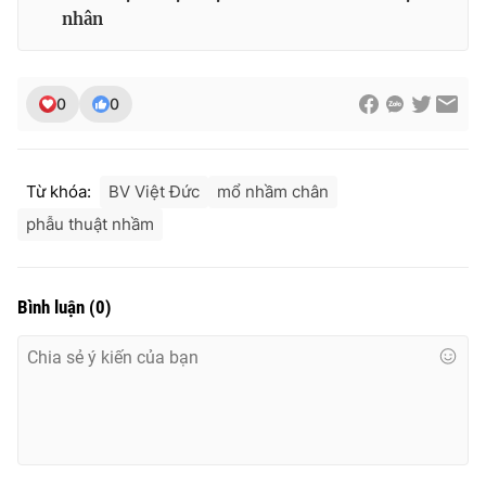
Ðiện thoại Thời báo VTV:
024.66 897 897
nhân
Email:
toasoan@vtv.vn
Liên hệ quảng cáo:
024-7300.7108
0
0
Từ khóa:
BV Việt Đức
mổ nhầm chân
phẫu thuật nhầm
Bình luận
(
0
)
® Cấm sao chép dưới mọi hình thức nếu không có sự chấp
thuận bằng văn bản. Ghi rõ nguồn VTV.vn khi phát hành lại
thông tin từ website này.