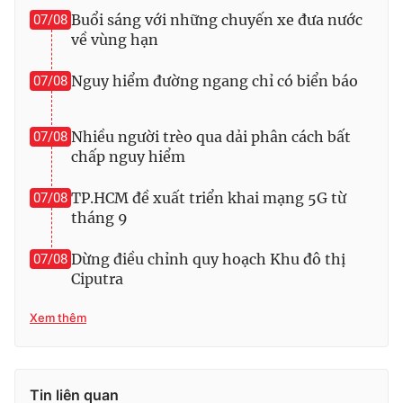
Buổi sáng với những chuyến xe đưa nước
07/08
Photo
Infographic
về vùng hạn
Video
Nguy hiểm đường ngang chỉ có biển báo
Shorts video
07/08
VTV Money
VTV Thể thao
Nhiều người trèo qua dải phân cách bất
07/08
chấp nguy hiểm
VTV Sức khoẻ
Bất động sản
TP.HCM đề xuất triển khai mạng 5G từ
07/08
tháng 9
Thị trường 24h
Tấm lòng Việt
Dừng điều chỉnh quy hoạch Khu đô thị
07/08
Ciputra
VTV4
Vươn mình bằng AI
Xem thêm
VTV9
VTV8
Liên hệ tòa soạn
English
Tin liên quan