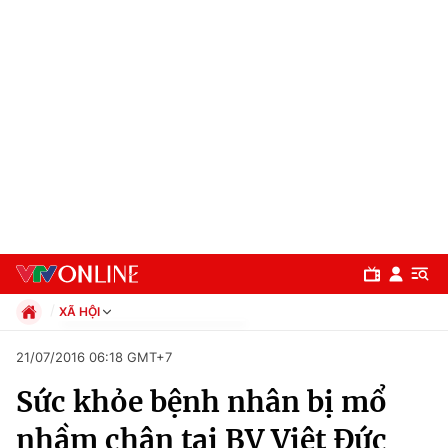
XÃ HỘI
Chính trị
21/07/2016 06:18 GMT+7
Xã hội
Sức khỏe bệnh nhân bị mổ
Pháp luật
Chuyên mục
Kinh tế
nhầm chân tại BV Việt Đức
Thể thao