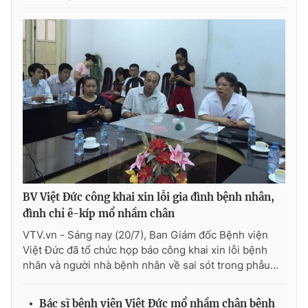
THỜI BÁO VTV
Theo dõi báo trên
Cơ quan chủ quản:
Đài Truyền hình Việt Nam
Cơ quan báo chí:
Thời báo VTV
BV Việt Đức công khai xin lỗi gia đình bệnh nhân,
Giấy phép hoạt động báo in và báo điện tử số 483/GP-BTTTT
đình chỉ ê-kíp mổ nhầm chân
cấp ngày 29/12/2023
VTV.vn - Sáng nay (20/7), Ban Giám đốc Bệnh viện
Tổng Biên tập:
Vũ Thanh Thủy
Việt Đức đã tổ chức họp báo công khai xin lỗi bệnh
Phó Tổng Biên tập:
Nguyễn Thị Mỹ Hạnh, Phạm Quốc Thắng,
nhân và người nhà bệnh nhân về sai sót trong phẫu...
Nguyễn Trọng Ninh
Tổng đài VTV:
024.38 355 931 - 024.38 355 932
Bác sĩ bệnh viện Việt Đức mổ nhầm chân bệnh