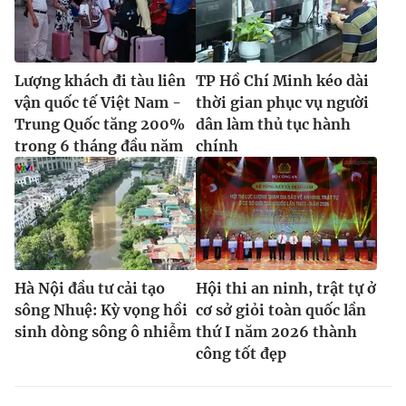
Lượng khách đi tàu liên
TP Hồ Chí Minh kéo dài
vận quốc tế Việt Nam -
thời gian phục vụ người
Trung Quốc tăng 200%
dân làm thủ tục hành
trong 6 tháng đầu năm
chính
Hà Nội đầu tư cải tạo
Hội thi an ninh, trật tự ở
sông Nhuệ: Kỳ vọng hồi
cơ sở giỏi toàn quốc lần
sinh dòng sông ô nhiễm
thứ I năm 2026 thành
công tốt đẹp