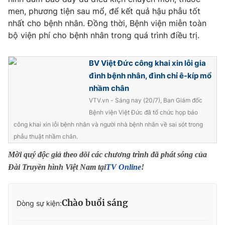
Phim VTV
Giải trí
men, phương tiện sau mổ, để kết quả hậu phẫu tốt
Hậu trường
nhất cho bệnh nhân. Đồng thời, Bệnh viện miễn toàn
Điện ảnh
bộ viện phí cho bệnh nhân trong quá trình điều trị.
Đời sống
Nhân vật
Âm nhạc
Du lịch
Khán giả
BV Việt Đức công khai xin lỗi gia
Giáo dục
Sao
đình bệnh nhân, đình chỉ ê-kíp mổ
Làm đẹp
Giải sao mai
nhầm chân
Tuyển sinh
Công nghệ
Chất lượng cuộc sống
VTV.vn - Sáng nay (20/7), Ban Giám đốc
Học trực tuyến
Bệnh viện Việt Đức đã tổ chức họp báo
Hitech Công nghệ tương lai
công khai xin lỗi bệnh nhân và người nhà bệnh nhân về sai sót trong
Giao lưu trực tuyến
phẫu thuật nhầm chân.
Sản phẩm
Mời quý độc giả theo dõi các chương trình đã phát sóng của
Lịch phát sóng
Thị trường
Đài Truyền hình Việt Nam tại
TV Online
!
Tư vấn
Chuyên mục khác
Chào buổi sáng
Dòng sự kiện:
Emagazine
Podcast