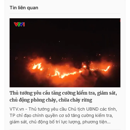
Ðiện thoại Thời báo VTV:
024.66 897 897
Tin liên quan
Email:
toasoan@vtv.vn
Liên hệ quảng cáo:
024-7300.7108
Thủ tướng yêu cầu tăng cường kiểm tra, giám sát,
chủ động phòng cháy, chữa cháy rừng
® Cấm sao chép dưới mọi hình thức nếu không có sự chấp
thuận bằng văn bản. Ghi rõ nguồn VTV.vn khi phát hành lại
VTV.vn - Thủ tướng yêu cầu Chủ tịch UBND các tỉnh,
thông tin từ website này.
TP chỉ đạo chính quyền cơ sở tăng cường kiểm tra,
giám sát, chủ động bố trí lực lượng, phương tiện...