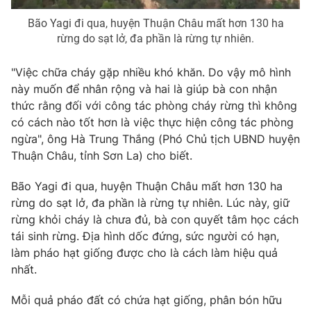
Photo
Infographic
Bão Yagi đi qua, huyện Thuận Châu mất hơn 130 ha
rừng do sạt lở, đa phần là rừng tự nhiên.
Video
Shorts video
"Việc chữa cháy gặp nhiều khó khăn. Do vậy mô hình
này muốn để nhân rộng và hai là giúp bà con nhận
VTV Money
VTV Thể thao
thức rằng đối với công tác phòng cháy rừng thì không
có cách nào tốt hơn là việc thực hiện công tác phòng
ngừa", ông Hà Trung Thắng (Phó Chủ tịch UBND huyện
VTV Sức khoẻ
Bất động sản
Thuận Châu, tỉnh Sơn La) cho biết.
Thị trường 24h
Tấm lòng Việt
Bão Yagi đi qua, huyện Thuận Châu mất hơn 130 ha
rừng do sạt lở, đa phần là rừng tự nhiên. Lúc này, giữ
rừng khỏi cháy là chưa đủ, bà con quyết tâm học cách
VTV4
Vươn mình bằng AI
tái sinh rừng. Địa hình dốc đứng, sức người có hạn,
làm pháo hạt giống được cho là cách làm hiệu quả
VTV9
VTV8
nhất.
Mỗi quả pháo đất có chứa hạt giống, phân bón hữu
Liên hệ tòa soạn
English