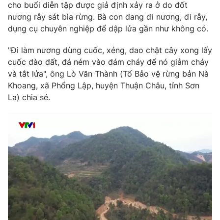
Phim VTV
cho buổi diễn tập được giả định xảy ra ở do đốt
Giải trí
nương rẫy sát bìa rừng. Bà con đang đi nương, đi rẫy,
Hậu trường
dụng cụ chuyên nghiệp để dập lửa gần như không có.
Điện ảnh
Đời sống
Nhân vật
"Đi làm nương dùng cuốc, xẻng, dao chặt cây xong lấy
Âm nhạc
Du lịch
Khán giả
cuốc đào đất, đá ném vào đám cháy để nó giảm cháy
Giáo dục
Sao
và tắt lửa", ông Lò Văn Thành (Tổ Bảo vệ rừng bản Nà
Làm đẹp
Giải sao mai
Khoang, xã Phổng Lập, huyện Thuận Châu, tỉnh Sơn
Tuyển sinh
Công nghệ
La) chia sẻ.
Chất lượng cuộc sống
Học trực tuyến
Hitech Công nghệ tương lai
Giao lưu trực tuyến
Sản phẩm
Lịch phát sóng
Thị trường
Tư vấn
Chuyên mục khác
Emagazine
Podcast