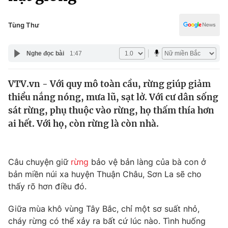
Chính trị
Truyền hình
Văn hóa - Giải trí
Tùng Thư
Xã hội
Y tế
Đời sống
Nghe đọc bài
1:47
Pháp luật
Công nghệ
Giáo dục
VTV.vn - Với quy mô toàn cầu, rừng giúp giảm
Y tế
thiểu nắng nóng, mưa lũ, sạt lở. Với cư dân sống
sát rừng, phụ thuộc vào rừng, họ thấm thía hơn
Thế giới
ai hết. Với họ, còn rừng là còn nhà.
Tin tức
Kinh tế
Câu chuyện giữ
rừng
bảo vệ bản làng của bà con ở
Thế giới đó đây
Tài chính
bản miền núi xa huyện Thuận Châu, Sơn La sẽ cho
Dữ liệu và đời sống
Câu chuyện quốc tế
thấy rõ hơn điều đó.
Thị trường
Giữa mùa khô vùng Tây Bắc, chỉ một sơ suất nhỏ,
Truyền hình
Góc doanh nghiệp
cháy rừng có thể xảy ra bất cứ lúc nào. Tình huống