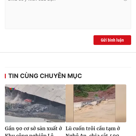
Gửi bình luận
TIN CÙNG CHUYÊN MỤC
Gần 90 cơ sở sản xuất ở
Lũ cuốn trôi cầu tạm ở
Khu công nghiệp Lê
Nghệ An, chia cắt 400