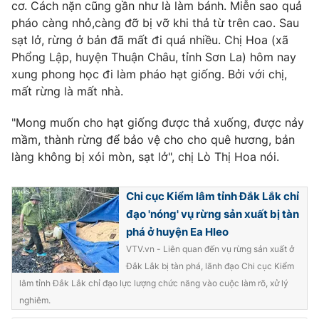
cơ. Cách nặn cũng gần như là làm bánh. Miễn sao quả
pháo càng nhỏ,càng đỡ bị vỡ khi thả từ trên cao. Sau
sạt lở, rừng ở bản đã mất đi quá nhiều. Chị Hoa (xã
Phổng Lập, huyện Thuận Châu, tỉnh Sơn La) hôm nay
THỜI BÁO VTV
xung phong học đi làm pháo hạt giống. Bởi với chị,
mất rừng là mất nhà.
"Mong muốn cho hạt giống được thả xuống, được nảy
Theo dõi báo trên
mầm, thành rừng để bảo vệ cho cho quê hương, bản
làng không bị xói mòn, sạt lở", chị Lò Thị Hoa nói.
Cơ quan chủ quản:
Đài Truyền hình Việt Nam
Chi cục Kiểm lâm tỉnh Đắk Lắk chỉ
Cơ quan báo chí:
Thời báo VTV
đạo 'nóng' vụ rừng sản xuất bị tàn
Giấy phép hoạt động báo in và báo điện tử số 483/GP-BTTTT
phá ở huyện Ea Hleo
cấp ngày 29/12/2023
VTV.vn - Liên quan đến vụ rừng sản xuất ở
Tổng Biên tập:
Vũ Thanh Thủy
Đắk Lắk bị tàn phá, lãnh đạo Chi cục Kiểm
Phó Tổng Biên tập:
Nguyễn Thị Mỹ Hạnh, Phạm Quốc Thắng,
lâm tỉnh Đắk Lắk chỉ đạo lực lượng chức năng vào cuộc làm rõ, xử lý
Nguyễn Trọng Ninh
nghiêm.
Tổng đài VTV:
024.38 355 931 - 024.38 355 932