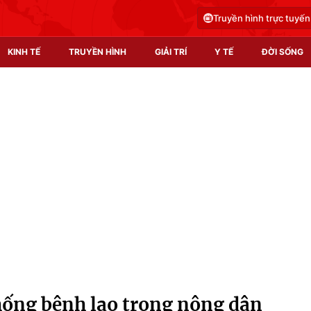
Truyền hình trực tuyến
KINH TẾ
TRUYỀN HÌNH
GIẢI TRÍ
Y TẾ
ĐỜI SỐNG
Pháp luật
Y tế
Truyền hình
Multimedia
Phim VTV
Video
Hậu trường
Shorts video
Nhân vật
Podcast
Khán giả
EMagazine
Giải sao mai
Photo
ống bệnh lao trong nông dân
Infographic