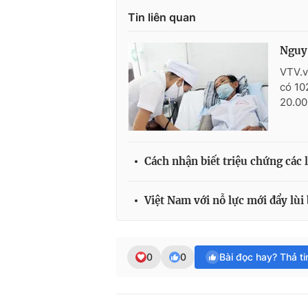
Tin liên quan
Nguy
VTV.v
có 10
20.00
Cách nhận biết triệu chứng các l
Việt Nam với nỗ lực mới đẩy lùi
0
0
Bài đọc hay? Thả t