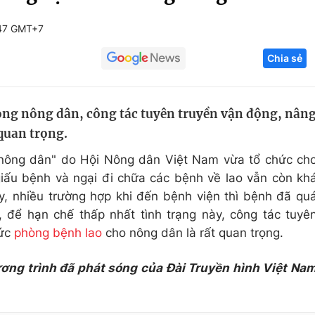
Góc ảnh
:47 GMT+7
Chia sẻ
Giáo dục
Công nghệ
Tuyển sinh
Hitech Công ng
ong nông dân, công tác tuyên truyền vận động, nân
Học trực tuyến
Sản phẩm
 quan trọng.
g
Thị trường
 nông dân" do Hội Nông dân Việt Nam vừa tổ chức ch
Tư vấn
 giấu bệnh và ngại đi chữa các bệnh về lao vẫn còn kh
y, nhiều trường hợp khi đến bệnh viện thì bệnh đã qu
 để hạn chế thấp nhất tình trạng này, công tác tuyê
hức
phòng bệnh lao
cho nông dân là rất quan trọng.
ương trình đã phát sóng của Đài Truyền hình Việt Na