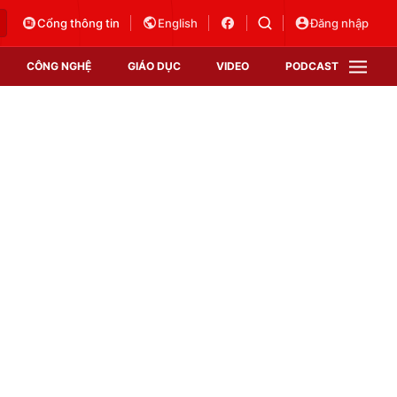
Cổng thông tin
English
Đăng nhập
CÔNG NGHỆ
GIÁO DỤC
VIDEO
PODCAST
VTV Money
VTV Thể thao
VTV Sức khoẻ
Bất động sản
Thị trường 24h
Tấm lòng Việt
Vươn mình bằng AI
VTV4
VTV8
VTV9
Lịch phát sóng
Giao lưu trực tuyến
Sự kiện