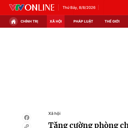
Thứ Bảy, 8/8/2026
CHÍNH TRỊ
XÃ HỘI
PHÁP LUẬT
THẾ GIỚI
Chính trị
Xã hội
Thế giới
Kinh tế
Tin tức
Tài chính
Thế giới đó đây
Thị trường
Câu chuyện quốc tế
Góc doanh nghiệp
Dữ liệu và đời sống
Xã hội
Tăng cường phòng ch