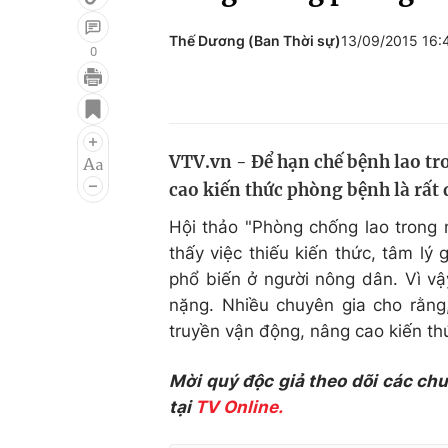
Thế Dương (Ban Thời sự)
13/09/2015 16
0
Giải trí
Đời sống
Điện ảnh
Du lịch
VTV.vn - Để hạn chế bệnh lao tr
Âm nhạc
Làm đẹp
cao kiến thức phòng bệnh là rất
Sao
Chất lượng cuộc sốn
Hội thảo "Phòng chống lao trong
thấy việc thiếu kiến thức, tâm lý
phổ biến ở người nông dân. Vì vậ
nặng. Nhiều chuyên gia cho rằng,
truyền vận động, nâng cao kiến t
Mời quý độc giả theo dõi các ch
tại
TV Online.