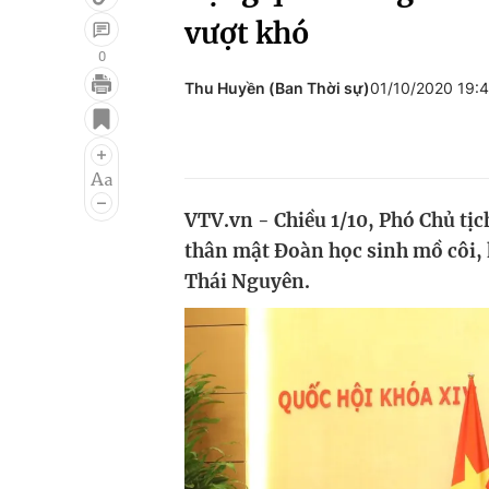
vượt khó
0
Thu Huyền (Ban Thời sự)
01/10/2020 19:
Giải trí
Đời sống
Điện ảnh
Du lịch
Âm nhạc
Làm đẹp
VTV.vn - Chiều 1/10, Phó Chủ tị
Sao
Chất lượng cuộc sốn
thân mật Đoàn học sinh mồ côi, 
Thái Nguyên.