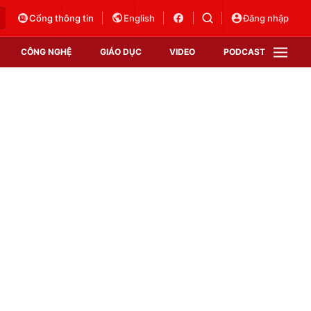
Cổng thông tin
English
Đăng nhập
CÔNG NGHỆ
GIÁO DỤC
VIDEO
PODCAST
VTV Money
VTV Thể thao
VTV Sức khoẻ
Bất động sản
Thị trường 24h
Tấm lòng Việt
Vươn mình bằng AI
VTV4
VTV8
VTV9
Lịch phát sóng
Giao lưu trực tuyến
Sự kiện