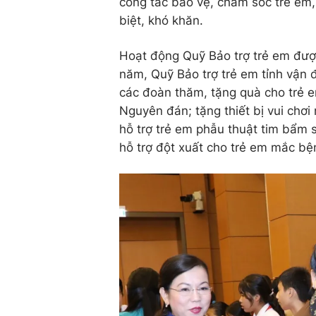
công tác bảo vệ, chăm sóc trẻ em,
biệt, khó khăn.
Hoạt động Quỹ Bảo trợ trẻ em được 
năm, Quỹ Bảo trợ trẻ em tỉnh vận 
các đoàn thăm, tặng quà cho trẻ e
Nguyên đán; tặng thiết bị vui chơi
hỗ trợ trẻ em phẫu thuật tim bẩm 
hỗ trợ đột xuất cho trẻ em mắc bện