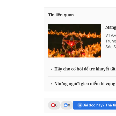
Tin liên quan
Mang 
VTV.v
Trung
Sóc S
Hãy cho cơ hội để trẻ khuyết tậ
Những người gieo niềm hi vọng 
0
0
Bài đọc hay? Thả t