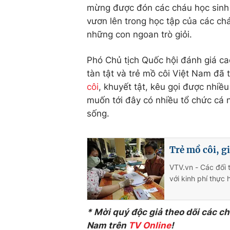
mừng được đón các cháu học sinh
vươn lên trong học tập của các ch
những con ngoan trò giỏi.
Phó Chủ tịch Quốc hội đánh giá ca
tàn tật và trẻ mồ côi Việt Nam đã
côi
, khuyết tật, kêu gọi được nhiề
muốn tới đây có nhiều tổ chức cá
sống.
Trẻ mồ côi, 
VTV.vn - Các đối
với kinh phí thực 
* Mời quý độc giả theo dõi các c
Nam trên
TV Online
!