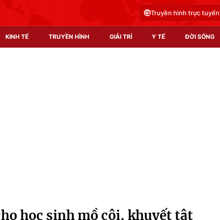
Truyền hình trực tuyến
KINH TẾ
TRUYỀN HÌNH
GIẢI TRÍ
Y TẾ
ĐỜI SỐNG
Pháp luật
Y tế
Truyền hình
Multimedia
Phim VTV
Video
Hậu trường
Shorts video
Nhân vật
Podcast
Khán giả
EMagazine
Giải sao mai
Photo
ho học sinh mồ côi, khuyết tật
Infographic