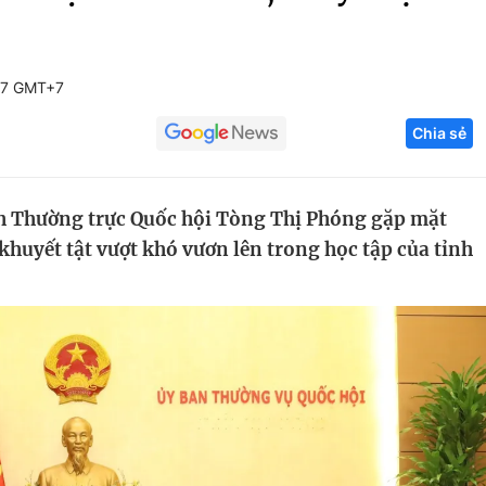
Góc ảnh
47 GMT+7
Giáo dục
Công nghệ
Chia sẻ
Tuyển sinh
Hitech Công ng
Học trực tuyến
Sản phẩm
ch Thường trực Quốc hội Tòng Thị Phóng gặp mặt
g
Thị trường
khuyết tật vượt khó vươn lên trong học tập của tỉnh
Tư vấn