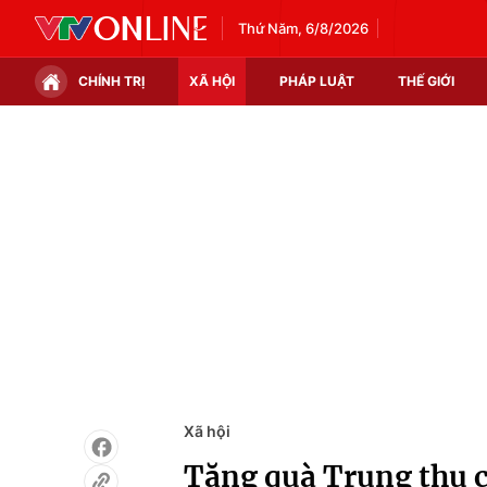
Thứ Năm, 6/8/2026
CHÍNH TRỊ
XÃ HỘI
PHÁP LUẬT
THẾ GIỚI
Chính trị
Xã hội
Thế giới
Kinh tế
Tin tức
Tài chính
Thế giới đó đây
Thị trường
Câu chuyện quốc tế
Góc doanh nghiệp
Dữ liệu và đời sống
Xã hội
Tặng quà Trung thu c