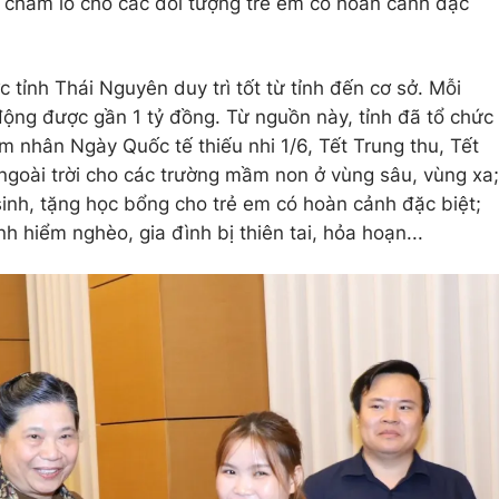
 chăm lo cho các đối tượng trẻ em có hoàn cảnh đặc
tỉnh Thái Nguyên duy trì tốt từ tỉnh đến cơ sở. Mỗi
động được gần 1 tỷ đồng. Từ nguồn này, tỉnh đã tổ chức
m nhân Ngày Quốc tế thiếu nhi 1/6, Tết Trung thu, Tết
 ngoài trời cho các trường mầm non ở vùng sâu, vùng xa;
sinh, tặng học bổng cho trẻ em có hoàn cảnh đặc biệt;
h hiểm nghèo, gia đình bị thiên tai, hỏa hoạn...