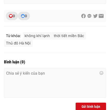
Ðiện thoại Thời báo VTV:
024.66 897 897
Email:
toasoan@vtv.vn
0
0
Liên hệ quảng cáo:
024-7300.7108
Từ khóa:
không khí lạnh
thời tiết miền Bắc
Thủ đô Hà Nội
Bình luận
(
0
)
® Cấm sao chép dưới mọi hình thức nếu không có sự chấp
thuận bằng văn bản. Ghi rõ nguồn VTV.vn khi phát hành lại
thông tin từ website này.
Gửi bình luận