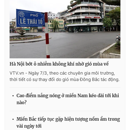
THỜI BÁO VTV
Theo dõi báo trên
Hà Nội bớt ô nhiễm không khí nhờ gió mùa về
VTV.vn - Ngày 7/3, theo các chuyên gia môi trường,
Cơ quan chủ quản:
Đài Truyền hình Việt Nam
thời tiết có sự thay đổi do gió mùa Đông Bắc tác động.
Cơ quan báo chí:
Thời báo VTV
Giấy phép hoạt động báo in và báo điện tử số 483/GP-BTTTT
cấp ngày 29/12/2023
Cao điểm nắng nóng ở miền Nam kéo dài tới khi
nào?
Tổng Biên tập:
Vũ Thanh Thủy
Phó Tổng Biên tập:
Nguyễn Thị Mỹ Hạnh, Phạm Quốc Thắng,
Nguyễn Trọng Ninh
Miền Bắc tiếp tục gặp hiện tượng nồm ẩm trong
Tổng đài VTV:
024.38 355 931 - 024.38 355 932
vài ngày tới