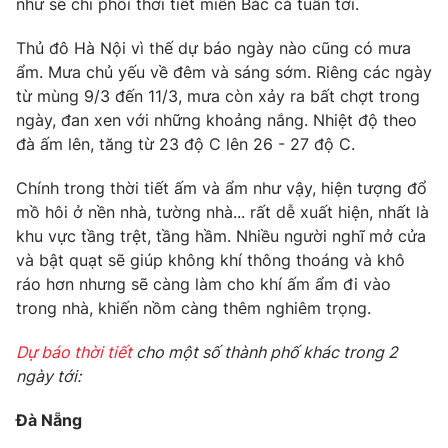
như sẽ chi phối thời tiết miền Bắc cả tuần tới.
Phim VTV
Giải trí
Hậu trường
Thủ đô Hà Nội vì thế dự báo ngày nào cũng có mưa
Điện ảnh
ẩm. Mưa chủ yếu về đêm và sáng sớm. Riêng các ngày
Đời sống
Nhân vật
từ mùng 9/3 đến 11/3, mưa còn xảy ra bất chợt trong
Âm nhạc
ngày, đan xen với những khoảng nắng. Nhiệt độ theo
Du lịch
Khán giả
Giáo dục
Sao
đà ấm lên, tăng từ 23 độ C lên 26 - 27 độ C.
Làm đẹp
Giải sao mai
Tuyển sinh
Chính trong thời tiết ấm và ẩm như vậy, hiện tượng đổ
Công nghệ
Chất lượng cuộc sống
mồ hôi ở nền nhà, tường nhà... rất dễ xuất hiện, nhất là
Học trực tuyến
khu vực tầng trệt, tầng hầm. Nhiều người nghĩ mở cửa
Hitech Công nghệ tương lai
Giao lưu trực tuyến
và bật quạt sẽ giúp không khí thông thoáng và khô
Sản phẩm
ráo hơn nhưng sẽ càng làm cho khí ấm ẩm đi vào
trong nhà, khiến nồm càng thêm nghiêm trọng.
Lịch phát sóng
Thị trường
Dự báo thời tiết
cho một số thành phố khác trong 2
Tư vấn
ngày tới:
Chuyên mục khác
Đà Nẵng
Emagazine
Podcast