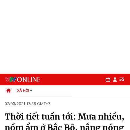
XÃ HỘI
Chính trị
07/03/2021 17:36 GMT+7
Xã hội
Thời tiết tuần tới: Mưa nhiều,
Pháp luật
Chuyên mục
Kinh tế
nồm ẩm ở Bắc Bộ, nắng nóng
Thể thao