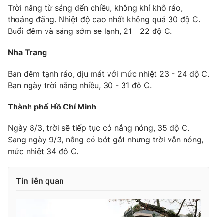
Trời nắng từ sáng đến chiều, không khí khô ráo,
Photo
Infographic
thoáng đãng. Nhiệt độ cao nhất không quá 30 độ C.
Buổi đêm và sáng sớm se lạnh, 21 - 22 độ C.
Video
Shorts video
Nha Trang
VTV Money
VTV Thể thao
Ban đêm tạnh ráo, dịu mát với mức nhiệt 23 - 24 độ C.
Ban ngày trời nắng nhiều, 30 - 31 độ C.
VTV Sức khoẻ
Bất động sản
Thành phố Hồ Chí Minh
Thị trường 24h
Ngày 8/3, trời sẽ tiếp tục có nắng nóng, 35 độ C.
Tấm lòng Việt
Sang ngày 9/3, nắng có bớt gắt nhưng trời vẫn nóng,
mức nhiệt 34 độ C.
VTV4
Vươn mình bằng AI
Tin liên quan
VTV9
VTV8
Liên hệ tòa soạn
English