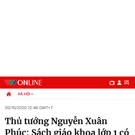
XÃ HỘI
Chính trị
20/10/2020 12:46 GMT+7
Xã hội
Thủ tướng Nguyễn Xuân
Pháp luật
Chuyên mục
Kinh tế
Phúc: Sách giáo khoa lớp 1 có
Thể thao