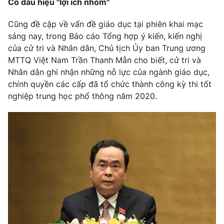
Có dấu hiệu "lợi ích nhóm"
Photo
Infographic
Cũng đề cập về vấn đề giáo dục tại phiên khai mạc
sáng nay, trong Báo cáo Tổng hợp ý kiến, kiến nghị
Video
Shorts video
của cử tri và Nhân dân, Chủ tịch Ủy ban Trung ương
MTTQ Việt Nam Trần Thanh Mẫn cho biết, cử tri và
Nhân dân ghi nhận những nỗ lực của ngành giáo dục,
VTV Money
VTV Thể thao
chính quyền các cấp đã tổ chức thành công kỳ thi tốt
nghiệp trung học phổ thông năm 2020.
VTV Sức khoẻ
Bất động sản
Thị trường 24h
Tấm lòng Việt
VTV4
Vươn mình bằng AI
VTV9
VTV8
Liên hệ tòa soạn
English