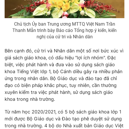
Chủ tịch Ủy ban Trung ương MTTQ Việt Nam Trần
THỜI BÁO VTV
Thanh Mẫn trình bày Báo cáo Tổng hợp ý kiến, kiến
nghị của cử tri và Nhân dân
Bên cạnh đó, cử tri và Nhân dân một số nơi bức xúc vì
Theo dõi báo trên
giá sách giáo khoa, có dấu hiệu "lợi ích nhóm". Đặc
biệt, việc phát hành và đưa vào sử dụng sách giáo
khoa Tiếng Việt lớp 1, bộ Cánh diều gây ra nhiều phản
Cơ quan chủ quản:
Đài Truyền hình Việt Nam
ứng trong nhân dân. Bộ Giáo dục và đào tạo đã chỉ
Cơ quan báo chí:
Thời báo VTV
đạo có biện pháp khắc phục, tuy nhiên, cần thường
Giấy phép hoạt động báo in và báo điện tử số 483/GP-BTTTT
xuyên kiểm tra việc phát hành, sử dụng sách giáo
cấp ngày 29/12/2023
khoa trong nhà trường.
Tổng Biên tập:
Vũ Thanh Thủy
Phó Tổng Biên tập:
Nguyễn Thị Mỹ Hạnh, Phạm Quốc Thắng,
Từ năm học 2020/2021, có 5 bộ sách giáo khoa lớp 1
Nguyễn Trọng Ninh
mới được Bộ Giáo dục và Đào tạo phê duyệt sử dụng
Tổng đài VTV:
024.38 355 931 - 024.38 355 932
trong nhà trường. 4 bộ do Nhà xuất bản Giáo dục Việt