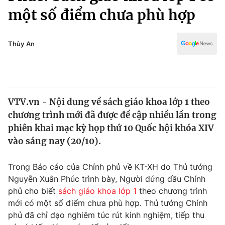
Chính trị
một số điểm chưa phù hợp
Truyền hình
Văn hóa - Giải trí
Xã hội
Y tế
Thùy An
Đời sống
Pháp luật
Công nghệ
Giáo dục
Y tế
VTV.vn - Nội dung về sách giáo khoa lớp 1 theo
chương trình mới đã được đề cập nhiều lần trong
Thế giới
phiên khai mạc kỳ họp thứ 10 Quốc hội khóa XIV
Tin tức
vào sáng nay (20/10).
Kinh tế
Thế giới đó đây
Trong Báo cáo của Chính phủ về KT-XH do Thủ tướng
Tài chính
Dữ liệu và đời sống
Nguyễn Xuân Phúc trình bày, Người đứng đầu Chính
Câu chuyện quốc tế
Thị trường
phủ cho biết
sách giáo khoa lớp 1
theo chương trình
mới có một số điểm chưa phù hợp. Thủ tướng Chính
Truyền hình
Góc doanh nghiệp
phủ đã chỉ đạo nghiêm túc rút kinh nghiệm, tiếp thu