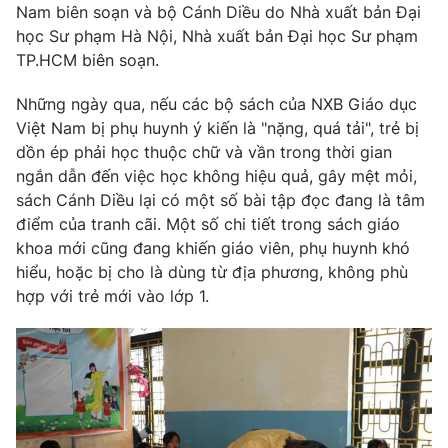
Nam biên soạn và bộ Cánh Diều do Nhà xuất bản Đại
Ðiện thoại Thời báo VTV:
024.66 897 897
học Sư phạm Hà Nội, Nhà xuất bản Đại học Sư phạm
Email:
toasoan@vtv.vn
TP.HCM biên soạn.
Liên hệ quảng cáo:
024-7300.7108
Những ngày qua, nếu các bộ sách của NXB Giáo dục
Việt Nam bị phụ huynh ý kiến là "nặng, quá tải", trẻ bị
dồn ép phải học thuộc chữ và vần trong thời gian
ngắn dẫn đến việc học không hiệu quả, gây mệt mỏi,
sách Cánh Diều lại có một số bài tập đọc đang là tâm
điểm của tranh cãi. Một số chi tiết trong sách giáo
khoa mới cũng đang khiến giáo viên, phụ huynh khó
hiểu, hoặc bị cho là dùng từ địa phương, không phù
hợp với trẻ mới vào lớp 1.
® Cấm sao chép dưới mọi hình thức nếu không có sự chấp
thuận bằng văn bản. Ghi rõ nguồn VTV.vn khi phát hành lại
thông tin từ website này.