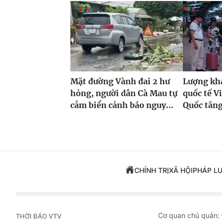
Mặt đường Vành đai 2 hư
Lượng khá
hỏng, người dân Cà Mau tự
quốc tế V
cắm biển cảnh báo nguy...
Quốc tăng
CHÍNH TRỊ
XÃ HỘI
PHÁP L
Cơ quan chủ quản:
THỜI BÁO VTV