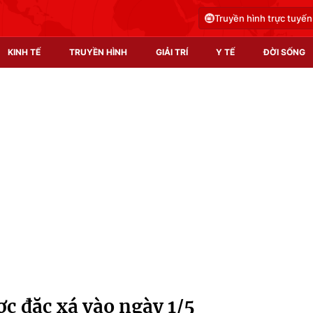
Truyền hình trực tuyến
KINH TẾ
TRUYỀN HÌNH
GIẢI TRÍ
Y TẾ
ĐỜI SỐNG
Pháp luật
Y tế
Truyền hình
Multimedia
Phim VTV
Video
Hậu trường
Shorts video
Nhân vật
Podcast
Khán giả
EMagazine
Giải sao mai
Photo
c đặc xá vào ngày 1/5
Infographic