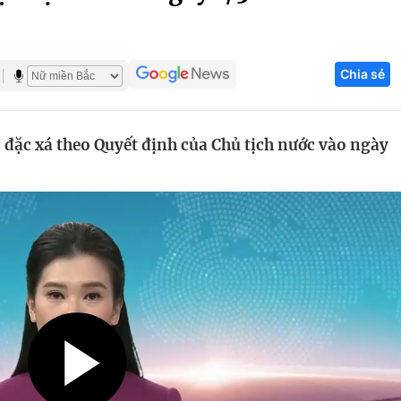
Góc ảnh
Chia sẻ
Giáo dục
Công nghệ
Tuyển sinh
Hitech Công ng
 đặc xá theo Quyết định của Chủ tịch nước vào ngày
Học trực tuyến
Sản phẩm
g
Thị trường
Tư vấn