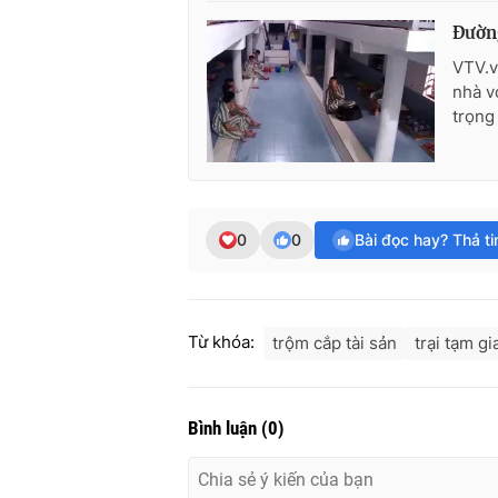
Đường
VTV.v
nhà v
trọng
0
0
Bài đọc hay? Thả t
Từ khóa:
trộm cắp tài sản
trại tạm g
Bình luận
(
0
)