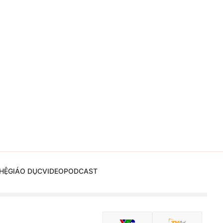
HỆ
GIÁO DỤC
VIDEO
PODCAST