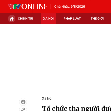
Chủ Nhật, 9/8/2026
CHÍNH TRỊ
XÃ HỘI
PHÁP LUẬT
THẾ GIỚI
Chính trị
Xã hội
Thế giới
Kinh tế
Tin tức
Tài chính
Thế giới đó đây
Thị trường
Câu chuyện quốc tế
Góc doanh nghiệp
Dữ liệu và đời sống
Xã hội
Tổ chức tha người đượ