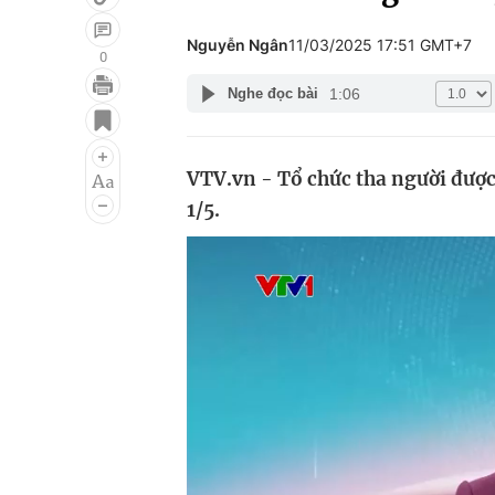
Nguyễn Ngân
11/03/2025 17:51 GMT+7
0
1:06
Nghe đọc bài
Giải trí
Đời sống
Điện ảnh
Du lịch
VTV.vn - Tổ chức tha người được
Âm nhạc
Làm đẹp
1/5.
Sao
Chất lượng cuộc sốn