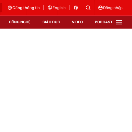
Cổng thông tin
English
Đăng nhập
CÔNG NGHỆ
GIÁO DỤC
VIDEO
PODCAST
VTV Money
VTV Thể thao
VTV Sức khoẻ
Bất động sản
Thị trường 24h
Tấm lòng Việt
Vươn mình bằng AI
VTV4
VTV8
VTV9
Lịch phát sóng
Giao lưu trực tuyến
Sự kiện