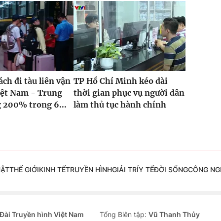
ch đi tàu liên vận
TP Hồ Chí Minh kéo dài
iệt Nam - Trung
thời gian phục vụ người dân
 200% trong 6...
làm thủ tục hành chính
UẬT
THẾ GIỚI
KINH TẾ
TRUYỀN HÌNH
GIẢI TRÍ
Y TẾ
ĐỜI SỐNG
CÔNG NG
Đài Truyền hình Việt Nam
Tổng Biên tập:
Vũ Thanh Thủy