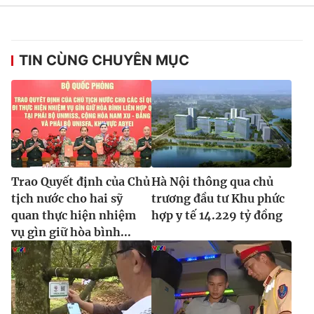
Ðiện thoại Thời báo VTV:
024.66 897 897
Email:
toasoan@vtv.vn
Liên hệ quảng cáo:
024-7300.7108
TIN CÙNG CHUYÊN MỤC
Trao Quyết định của Chủ
Hà Nội thông qua chủ
tịch nước cho hai sỹ
trương đầu tư Khu phức
quan thực hiện nhiệm
hợp y tế 14.229 tỷ đồng
vụ gìn giữ hòa bình...
® Cấm sao chép dưới mọi hình thức nếu không có sự chấp
thuận bằng văn bản. Ghi rõ nguồn VTV.vn khi phát hành lại
thông tin từ website này.