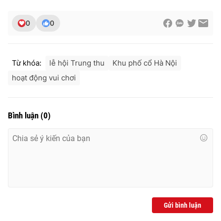
0
0
THỜI BÁO VTV
Từ khóa:
lễ hội Trung thu
Khu phố cổ Hà Nội
hoạt động vui chơi
Theo dõi báo trên
Bình luận
(
0
)
Cơ quan chủ quản:
Đài Truyền hình Việt Nam
Cơ quan báo chí:
Thời báo VTV
Giấy phép hoạt động báo in và báo điện tử số 483/GP-BTTTT
cấp ngày 29/12/2023
Tổng Biên tập:
Vũ Thanh Thủy
Phó Tổng Biên tập:
Nguyễn Thị Mỹ Hạnh, Phạm Quốc Thắng,
Nguyễn Trọng Ninh
Gửi bình luận
Tổng đài VTV:
024.38 355 931 - 024.38 355 932