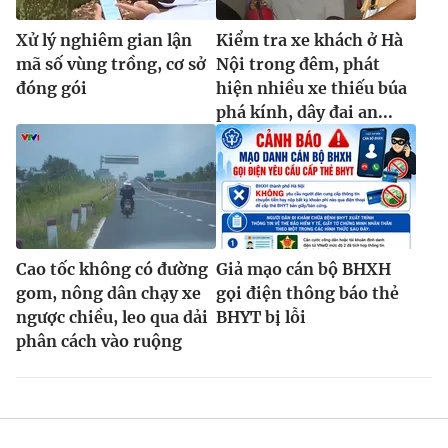
Xử lý nghiêm gian lận
Kiểm tra xe khách ở Hà
mã số vùng trồng, cơ sở
Nội trong đêm, phát
đóng gói
hiện nhiều xe thiếu búa
phá kính, dây đai an...
Cao tốc không có đường
Giả mạo cán bộ BHXH
gom, nông dân chạy xe
gọi điện thông báo thẻ
ngược chiều, leo qua dải
BHYT bị lỗi
phân cách vào ruộng