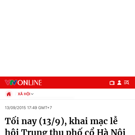
XÃ HỘI
Chính trị
13/09/2015 17:49 GMT+7
Xã hội
Tối nay (13/9), khai mạc lễ
Pháp luật
Chuyên mục
Kinh tế
hội Trung thu phố cổ Hà Nội
Thể thao