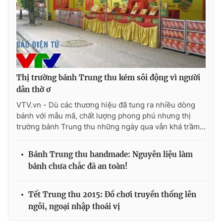
Photo
Infographic
Video
Shorts video
VTV Money
VTV Thể thao
Thị trường bánh Trung thu kém sôi động vì người
dân thờ ơ
VTV Sức khoẻ
Bất động sản
VTV.vn - Dù các thương hiệu đã tung ra nhiều dòng
bánh với mẫu mã, chất lượng phong phú nhưng thị
trường bánh Trung thu những ngày qua vẫn khá trầm...
Thị trường 24h
Tấm lòng Việt
Bánh Trung thu handmade: Nguyên liệu làm
VTV4
Vươn mình bằng AI
bánh chưa chắc đã an toàn!
VTV9
VTV8
Tết Trung thu 2015: Đồ chơi truyền thống lên
ngôi, ngoại nhập thoái vị
Liên hệ tòa soạn
English