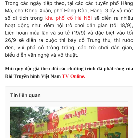
Phim VTV
Trong các ngày tiếp theo, tại các các tuyến phố Hàng
Giải trí
Mã, chợ Đồng Xuân, phố Hàng Đào, Hàng Giấy và một
Hậu trường
số di tích trong
khu phố cổ Hà Nội
sẽ diễn ra nhiều
Điện ảnh
Đời sống
hoạt động như: đêm hội trò chơi dân gian (tối 18/9),
Nhân vật
Âm nhạc
Liên hoan múa lân và sư tử (19/9) và đặc biệt vào tối
Du lịch
Khán giả
26/9 sẽ diễn ra cuộc thi bày cỗ Trung thu, thi rước
Giáo dục
Sao
đèn, vui phá cỗ trông trăng, các trò chơi dân gian,
Làm đẹp
Giải sao mai
biểu diễn văn nghệ và võ thuật.
Tuyển sinh
Công nghệ
Chất lượng cuộc sống
Học trực tuyến
Mời quý độc giả theo dõi các chương trình đã phát sóng của
Hitech Công nghệ tương lai
Đài Truyền hình Việt Nam
TV Online.
Giao lưu trực tuyến
Sản phẩm
Tin liên quan
Lịch phát sóng
Thị trường
Tư vấn
Chuyên mục khác
Emagazine
Podcast