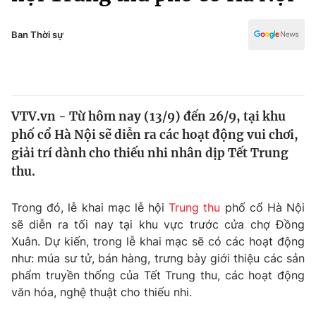
Chính trị
Truyền hình
Văn hóa - Giải trí
Ban Thời sự
Xã hội
Y tế
Đời sống
Pháp luật
Công nghệ
Giáo dục
VTV.vn - Từ hôm nay (13/9) đến 26/9, tại khu
Y tế
phố cổ Hà Nội sẽ diễn ra các hoạt động vui chơi,
giải trí dành cho thiếu nhi nhân dịp Tết Trung
Thế giới
thu.
Tin tức
Trong đó, lễ khai mạc lễ hội
Trung thu
phố cổ Hà Nội
Kinh tế
sẽ diễn ra tối nay tại khu vực trước cửa chợ Đồng
Thế giới đó đây
Tài chính
Xuân. Dự kiến, trong lễ khai mạc sẽ có các hoạt động
Dữ liệu và đời sống
Câu chuyện quốc tế
như: múa sư tử, bán hàng, trưng bày giới thiệu các sản
Thị trường
phẩm truyền thống của Tết Trung thu, các hoạt động
Truyền hình
văn hóa, nghệ thuật cho thiếu nhi.
Góc doanh nghiệp