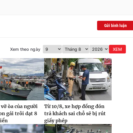
Gửi bình luận
Xem theo ngày
XEM
 vỡ òa của người
Từ 10/8, xe hợp đồng đón
n gái trôi dạt 8
trả khách sai chỗ sẽ bị rút
biển
giấy phép