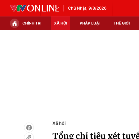
Chủ Nhật, 9/8/2026
CHÍNH TRỊ
XÃ HỘI
PHÁP LUẬT
THẾ GIỚI
Chính trị
Xã hội
Thế giới
Kinh tế
Tin tức
Tài chính
Thế giới đó đây
Thị trường
Câu chuyện quốc tế
Góc doanh nghiệp
Dữ liệu và đời sống
Xã hội
Tổng chỉ tiêu xét tu