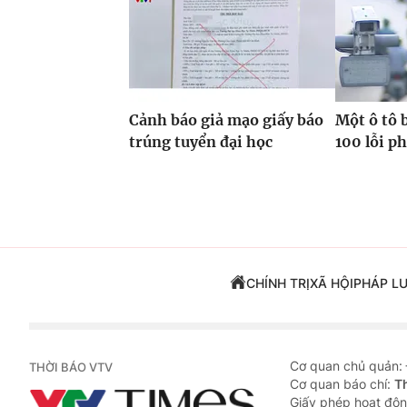
Cảnh báo giả mạo giấy báo
Một ô tô 
trúng tuyển đại học
100 lỗi p
CHÍNH TRỊ
XÃ HỘI
PHÁP L
Cơ quan chủ quản:
THỜI BÁO VTV
Cơ quan báo chí:
T
Giấy phép hoạt độn