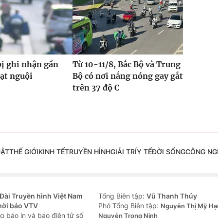
bị ghi nhận gần
Từ 10-11/8, Bắc Bộ và Trung
hạt nguội
Bộ có nơi nắng nóng gay gắt
trên 37 độ C
UẬT
THẾ GIỚI
KINH TẾ
TRUYỀN HÌNH
GIẢI TRÍ
Y TẾ
ĐỜI SỐNG
CÔNG NG
Đài Truyền hình Việt Nam
Tổng Biên tập:
Vũ Thanh Thủy
hời báo VTV
Phó Tổng Biên tập:
Nguyễn Thị Mỹ Hạ
g báo in và báo điện tử số
Nguyễn Trọng Ninh