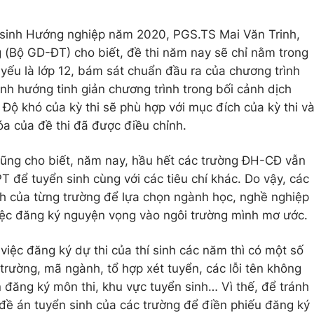
n sinh Hướng nghiệp năm 2020, PGS.TS Mai Văn Trinh,
 (Bộ GD-ĐT) cho biết, đề thi năm nay sẽ chỉ nằm trong
yếu là lớp 12, bám sát chuẩn đầu ra của chương trình
nh hướng tinh giản chương trình trong bối cảnh dịch
Độ khó của kỳ thi sẽ phù hợp với mục đích của kỳ thi v
a của đề thi đã được điều chỉnh.
cũng cho biết, năm nay, hầu hết các trường ĐH-CĐ vẫn
T để tuyển sinh cùng với các tiêu chí khác. Do vậy, các
h của từng trường để lựa chọn ngành học, nghề nghiệp
iệc đăng ký nguyện vọng vào ngôi trường mình mơ ước.
việc đăng ký dự thi của thí sinh các năm thì có một số
 trường, mã ngành, tổ hợp xét tuyển, các lỗi tên không
ần đăng ký môn thi, khu vực tuyển sinh… Vì thế, để tránh
ỹ đề án tuyển sinh của các trường để điền phiếu đăng ký