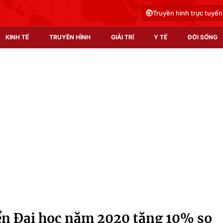
Truyền hình trực tuyến
KINH TẾ
TRUYỀN HÌNH
GIẢI TRÍ
Y TẾ
ĐỜI SỐNG
Pháp luật
Y tế
Truyền hình
Multimedia
Phim VTV
Video
Hậu trường
Shorts video
Nhân vật
Podcast
Khán giả
EMagazine
Giải sao mai
Photo
yển Đại học năm 2020 tăng 10% so
Infographic