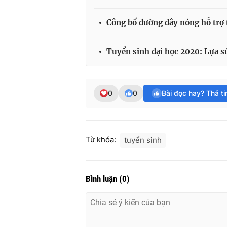
Công bố đường dây nóng hỗ trợ 
Tuyển sinh đại học 2020: Lựa s
0
0
Bài đọc hay? Thả t
Từ khóa:
tuyển sinh
Bình luận
(
0
)