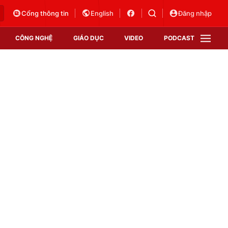
Cổng thông tin
English
Đăng nhập
CÔNG NGHỆ
GIÁO DỤC
VIDEO
PODCAST
VTV Money
VTV Thể thao
VTV Sức khoẻ
Bất động sản
Thị trường 24h
Tấm lòng Việt
Vươn mình bằng AI
VTV4
VTV8
VTV9
Lịch phát sóng
Giao lưu trực tuyến
Sự kiện