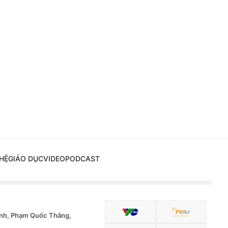
HỆ
GIÁO DỤC
VIDEO
PODCAST
nh, Phạm Quốc Thắng,