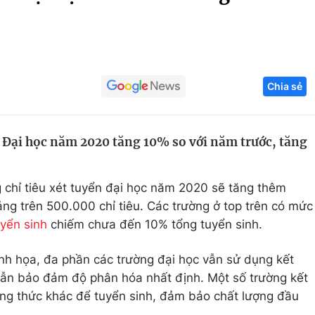
Góc ảnh
Giáo dục
Công nghệ
Chia sẻ
Tuyển sinh
Hitech Công ng
Học trực tuyến
Sản phẩm
n Đại học năm 2020 tăng 10% so với năm trước, tăng
g
Thị trường
Tư vấn
g chỉ tiêu xét tuyển đại học năm 2020 sẽ tăng thêm
g trên 500.000 chỉ tiêu. Các trường ở top trên có mức
uyển sinh
chiếm chưa đến 10% tổng tuyển sinh.
nh họa, đa phần các trường đại học vẫn sử dụng kết
i vẫn bảo đảm độ phân hóa nhất định. Một số trường kết
ơng thức khác để tuyển sinh, đảm bảo chất lượng đầu