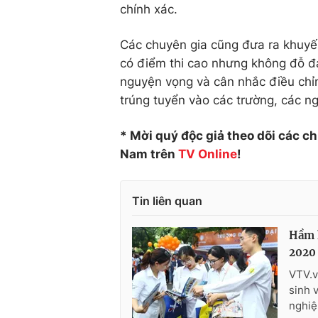
chính xác.
Các chuyên gia cũng đưa ra khuyến
có điểm thi cao nhưng không đỗ đạ
nguyện vọng và cân nhắc điều chỉn
trúng tuyển vào các trường, các n
* Mời quý độc giả theo dõi các c
Nam trên
TV Online
!
Tin liên quan
Hầm h
2020
VTV.v
sinh 
nghiệ