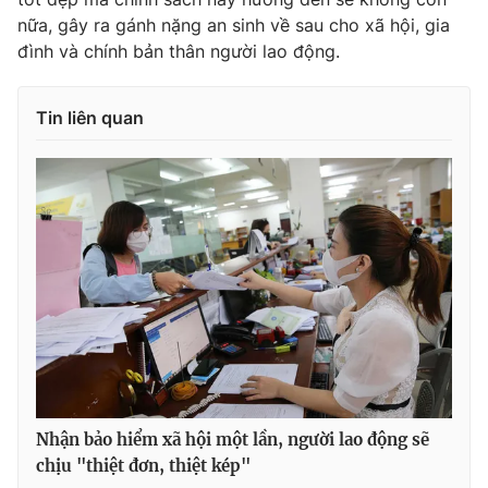
nữa, gây ra gánh nặng an sinh về sau cho xã hội, gia
đình và chính bản thân người lao động.
THỜI BÁO VTV
Tin liên quan
Theo dõi báo trên
Cơ quan chủ quản:
Đài Truyền hình Việt Nam
Cơ quan báo chí:
Thời báo VTV
Giấy phép hoạt động báo in và báo điện tử số 483/GP-BTTTT
cấp ngày 29/12/2023
Tổng Biên tập:
Vũ Thanh Thủy
Phó Tổng Biên tập:
Nguyễn Thị Mỹ Hạnh, Phạm Quốc Thắng,
Nhận bảo hiểm xã hội một lần, người lao động sẽ
Nguyễn Trọng Ninh
chịu "thiệt đơn, thiệt kép"
Tổng đài VTV:
024.38 355 931 - 024.38 355 932