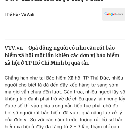
Chính trị
Truyền hình
Văn hóa - Giải trí
Thế Hà - Vũ Anh
Xã hội
Y tế
Đời sống
Pháp luật
Công nghệ
Giáo dục
VTV.vn - Quá đông người có nhu cầu rút bảo
Y tế
hiểm xã hội một lần khiến các đơn vị bảo hiểm
xã hội ở TP Hồ Chí Minh bị quá tải.
Thế giới
Chẳng hạn như tại Bảo hiểm Xã hội TP Thủ Đức, nhiều
Tin tức
người cho biết là đã đến đây xếp hàng từ sáng sớm
Kinh tế
mà giờ vẫn chưa đến lượt. Gần trưa, nhiều người lấy số
Thế giới đó đây
Tài chính
không kịp đành phải trở về để chiều quay lại nhưng lấy
Dữ liệu và đời sống
Câu chuyện quốc tế
được số thì vào phía trong vẫn tiếp tục phải chờ đợi
Thị trường
bởi số người rút bảo hiểm đã vượt quá năng lực xử lý
Truyền hình
của đơn vị. So với các năm trước, lượng rút hồ sơ bảo
Góc doanh nghiệp
hiểm xã hội ở đây đã tăng từ 2 - 3 lần, thậm chí cao