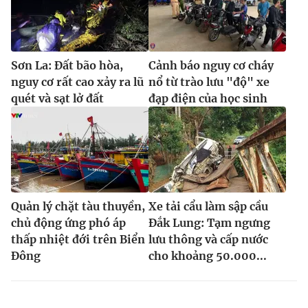
Sơn La: Đất bão hòa,
Cảnh báo nguy cơ cháy
nguy cơ rất cao xảy ra lũ
nổ từ trào lưu "độ" xe
quét và sạt lở đất
đạp điện của học sinh
Quản lý chặt tàu thuyền,
Xe tải cẩu làm sập cầu
chủ động ứng phó áp
Đắk Lung: Tạm ngưng
thấp nhiệt đới trên Biển
lưu thông và cấp nước
Đông
cho khoảng 50.000...