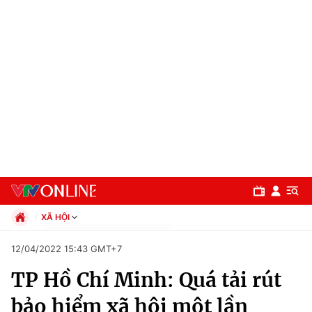
XÃ HỘI
Chính trị
12/04/2022 15:43 GMT+7
Xã hội
TP Hồ Chí Minh: Quá tải rút
Pháp luật
Chuyên mục
Kinh tế
bảo hiểm xã hội một lần
Thể thao