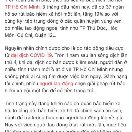
TP Hồ Chí Minh
, 3 tháng đầu năm nay, đã có 37 ngàn
Photo
Infographic
hồ sơ rút bảo hiểm xã hội một lần, tăng 19% so với
cùng kỳ; tập trung đông ở các quận huyện vùng ven
Video
Shorts video
có nhiều lao động ngoại tỉnh như TP Thủ Đức, Hóc
Môn, Củ Chi, Quận 12...
VTV Money
VTV Thể thao
Nguyên nhân chính được cho là do tác động tiêu cực
từ
đại dịch COVID-19
. Tròn 1 năm sau làn sóng dịch lần
VTV Sức khoẻ
Bất động sản
thứ 4, khi đại dịch cơ bản được kiểm soát, người dân ở
nhiều tỉnh thành mới ồ ạt ở về TP Hồ Chí Minh nhưng
không phải ai cũng tìm được việc làm ngay. Gánh nặng
Thị trường 24h
Tấm lòng Việt
tài chính, nhiều
người lao động
chọn giải pháp rút bảo
hiểm xã hội một lần để có tiền trang trải.
VTV4
Vươn mình bằng AI
Tình trạng này đang khiến các cơ quan bảo hiểm xã
hội lo lắng bởi bảo hiểm xã hội là chính sách an sinh,
VTV9
VTV8
dành để trả lương hưu cho người lao động lúc về già.
Nay với việc người lao động ồ ạt rút một lần, mục tiêu
Liên hệ tòa soạn
English
tốt đẹp mà chính sách này hướng đến sẽ không còn