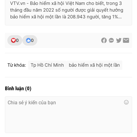
VTV.vn - Bảo hiểm xã hội Việt Nam cho biết, trong 3
Ðiện thoại Thời báo VTV:
024.66 897 897
tháng đầu năm 2022 số người được giải quyết hưởng
Email:
toasoan@vtv.vn
bảo hiểm xã hội một lần là 208.943 người, tăng 1%...
Liên hệ quảng cáo:
024-7300.7108
0
0
Từ khóa:
Tp Hồ Chí Minh
bảo hiểm xã hội một lần
Bình luận
(
0
)
® Cấm sao chép dưới mọi hình thức nếu không có sự chấp
thuận bằng văn bản. Ghi rõ nguồn VTV.vn khi phát hành lại
thông tin từ website này.