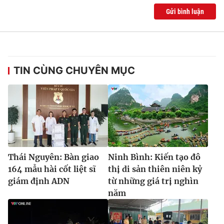
Gửi bình luận
TIN CÙNG CHUYÊN MỤC
Thái Nguyên: Bàn giao
Ninh Bình: Kiến tạo đô
164 mẫu hài cốt liệt sĩ
thị di sản thiên niên kỷ
giám định ADN
từ những giá trị nghìn
năm