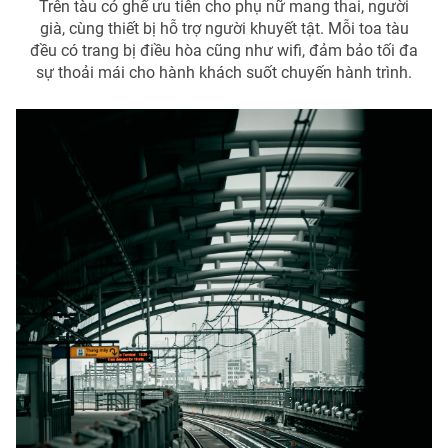
Trên tàu có ghế ưu tiên cho phụ nữ mang thai, người
già, cùng thiết bị hỗ trợ người khuyết tật. Mỗi toa tàu
đều có trang bị điều hòa cũng như wifi, đảm bảo tối đa
sự thoải mái cho hành khách suốt chuyến hành trình.