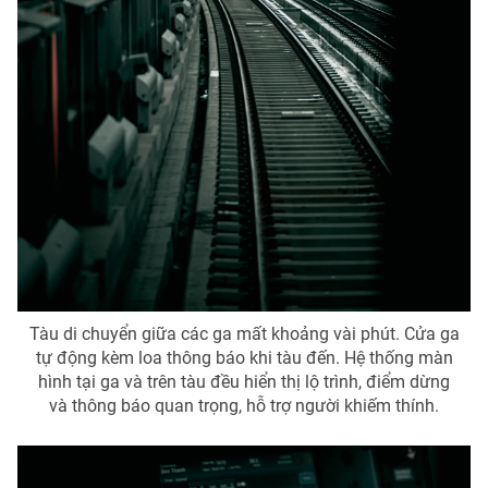
Tàu di chuyển giữa các ga mất khoảng vài phút. Cửa ga
tự động kèm loa thông báo khi tàu đến. Hệ thống màn
hình tại ga và trên tàu đều hiển thị lộ trình, điểm dừng
và thông báo quan trọng, hỗ trợ người khiếm thính.