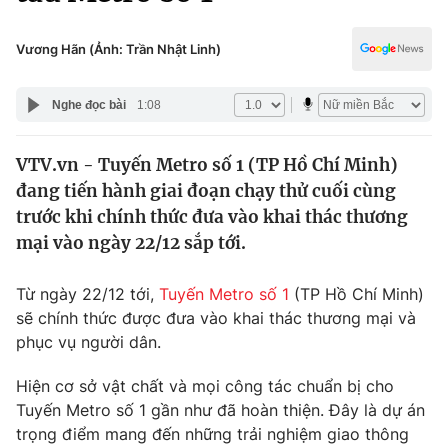
Chính trị
Truyền hình
Văn hóa - Giải trí
Vương Hãn (Ảnh: Trần Nhật Linh)
Xã hội
Y tế
Đời sống
Nghe đọc bài
1:08
Pháp luật
Công nghệ
Giáo dục
VTV.vn - Tuyến Metro số 1 (TP Hồ Chí Minh)
Y tế
đang tiến hành giai đoạn chạy thử cuối cùng
trước khi chính thức đưa vào khai thác thương
Thế giới
mại vào ngày 22/12 sắp tới.
Tin tức
Từ ngày 22/12 tới,
Tuyến Metro số 1
(TP Hồ Chí Minh)
Kinh tế
sẽ chính thức được đưa vào khai thác thương mại và
Thế giới đó đây
Tài chính
phục vụ người dân.
Dữ liệu và đời sống
Câu chuyện quốc tế
Thị trường
Hiện cơ sở vật chất và mọi công tác chuẩn bị cho
Tuyến Metro số 1 gần như đã hoàn thiện. Đây là dự án
Truyền hình
Góc doanh nghiệp
trọng điểm mang đến những trải nghiệm giao thông