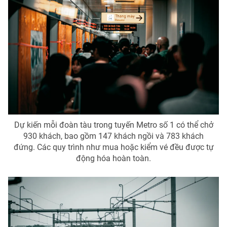
Photo
Infographic
Video
Shorts video
VTV Money
VTV Thể thao
VTV Sức khoẻ
Bất động sản
Dự kiến mỗi đoàn tàu trong tuyến Metro số 1 có thể chở
Thị trường 24h
Tấm lòng Việt
930 khách, bao gồm 147 khách ngồi và 783 khách
đứng. Các quy trình như mua hoặc kiểm vé đều được tự
động hóa hoàn toàn.
VTV4
Vươn mình bằng AI
VTV9
VTV8
Liên hệ tòa soạn
English