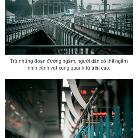
THỜI BÁO VTV
Theo dõi báo trên
Trừ những đoạn đường ngầm, người dân có thể ngắm
nhìn cảnh vật xung quanh từ trên cao.
Cơ quan chủ quản:
Đài Truyền hình Việt Nam
Cơ quan báo chí:
Thời báo VTV
Giấy phép hoạt động báo in và báo điện tử số 483/GP-BTTTT
cấp ngày 29/12/2023
Tổng Biên tập:
Vũ Thanh Thủy
Phó Tổng Biên tập:
Nguyễn Thị Mỹ Hạnh, Phạm Quốc Thắng,
Nguyễn Trọng Ninh
Tổng đài VTV:
024.38 355 931 - 024.38 355 932