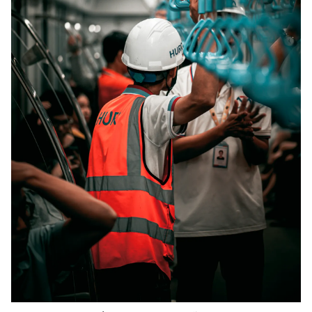
Ðiện thoại Thời báo VTV:
024.66 897 897
Email:
toasoan@vtv.vn
Liên hệ quảng cáo:
024-7300.7108
® Cấm sao chép dưới mọi hình thức nếu không có sự chấp
thuận bằng văn bản. Ghi rõ nguồn VTV.vn khi phát hành lại
thông tin từ website này.