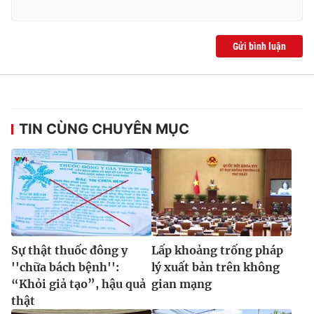
Gửi bình luận
TIN CÙNG CHUYÊN MỤC
Sự thật thuốc đông y
Lấp khoảng trống pháp
''chữa bách bệnh'':
lý xuất bản trên không
“Khỏi giả tạo”, hậu quả
gian mạng
thật