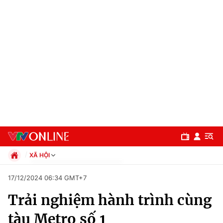
XÃ HỘI
Chính trị
17/12/2024 06:34 GMT+7
Xã hội
Trải nghiệm hành trình cùng
Pháp luật
Chuyên mục
Kinh tế
tàu Metro số 1
Thể thao