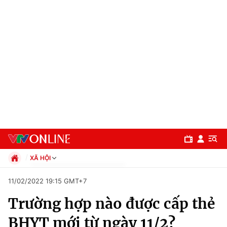
XÃ HỘI
Chính trị
11/02/2022 19:15 GMT+7
Xã hội
Trường hợp nào được cấp thẻ
Pháp luật
Chuyên mục
Kinh tế
BHYT mới từ ngày 11/2?
Thể thao