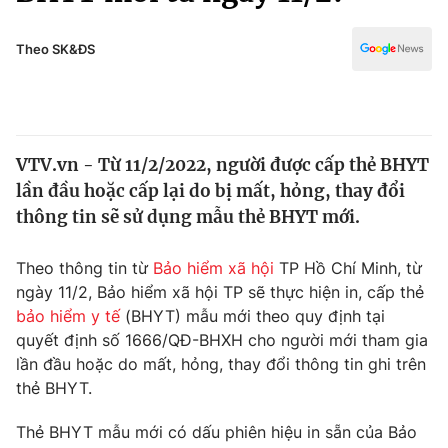
Chính trị
Truyền hình
Văn hóa - Giải trí
Theo SK&ĐS
Xã hội
Y tế
Đời sống
Pháp luật
Công nghệ
Giáo dục
VTV.vn - Từ 11/2/2022, người được cấp thẻ BHYT
Y tế
lần đầu hoặc cấp lại do bị mất, hỏng, thay đổi
thông tin sẽ sử dụng mẫu thẻ BHYT mới.
Thế giới
Theo thông tin từ
Bảo hiểm xã hội
TP Hồ Chí Minh, từ
Tin tức
ngày 11/2, Bảo hiểm xã hội TP sẽ thực hiện in, cấp thẻ
Kinh tế
bảo hiểm y tế
(BHYT) mẫu mới theo quy định tại
Thế giới đó đây
Tài chính
quyết định số 1666/QĐ-BHXH cho người mới tham gia
Dữ liệu và đời sống
Câu chuyện quốc tế
lần đầu hoặc do mất, hỏng, thay đổi thông tin ghi trên
Thị trường
thẻ BHYT.
Truyền hình
Góc doanh nghiệp
Thẻ BHYT mẫu mới có dấu phiên hiệu in sẵn của Bảo