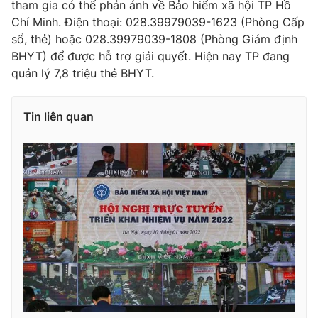
tham gia có thể phản ánh về Bảo hiểm xã hội TP Hồ
Ðiện thoại Thời báo VTV:
024.66 897 897
Chí Minh. Điện thoại: 028.39979039-1623 (Phòng Cấp
Email:
toasoan@vtv.vn
sổ, thẻ) hoặc 028.39979039-1808 (Phòng Giám định
Liên hệ quảng cáo:
024-7300.7108
BHYT) để được hỗ trợ giải quyết. Hiện nay TP đang
quản lý 7,8 triệu thẻ BHYT.
Tin liên quan
® Cấm sao chép dưới mọi hình thức nếu không có sự chấp
thuận bằng văn bản. Ghi rõ nguồn VTV.vn khi phát hành lại
thông tin từ website này.