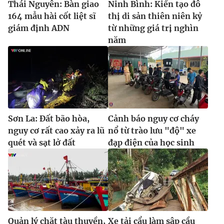
Thái Nguyên: Bàn giao
Ninh Bình: Kiến tạo đô
164 mẫu hài cốt liệt sĩ
thị di sản thiên niên kỷ
giám định ADN
từ những giá trị nghìn
năm
Sơn La: Đất bão hòa,
Cảnh báo nguy cơ cháy
nguy cơ rất cao xảy ra lũ
nổ từ trào lưu "độ" xe
quét và sạt lở đất
đạp điện của học sinh
Quản lý chặt tàu thuyền,
Xe tải cẩu làm sập cầu