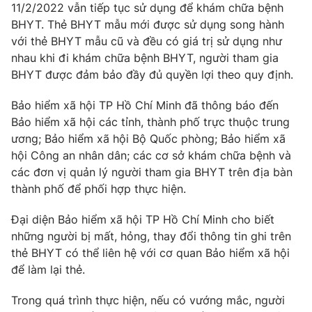
11/2/2022 vẫn tiếp tục sử dụng để khám chữa bệnh
BHYT. Thẻ BHYT mẫu mới được sử dụng song hành
với thẻ BHYT mẫu cũ và đều có giá trị sử dụng như
nhau khi đi khám chữa bệnh BHYT, người tham gia
THỜI BÁO VTV
BHYT được đảm bảo đầy đủ quyền lợi theo quy định.
Bảo hiểm xã hội TP Hồ Chí Minh đã thông báo đến
Bảo hiểm xã hội các tỉnh, thành phố trực thuộc trung
Theo dõi báo trên
ương; Bảo hiểm xã hội Bộ Quốc phòng; Bảo hiểm xã
hội Công an nhân dân; các cơ sở khám chữa bệnh và
các đơn vị quản lý người tham gia BHYT trên địa bàn
Cơ quan chủ quản:
Đài Truyền hình Việt Nam
thành phố để phối hợp thực hiện.
Cơ quan báo chí:
Thời báo VTV
Giấy phép hoạt động báo in và báo điện tử số 483/GP-BTTTT
Đại diện Bảo hiểm xã hội TP Hồ Chí Minh cho biết
cấp ngày 29/12/2023
những người bị mất, hỏng, thay đổi thông tin ghi trên
Tổng Biên tập:
Vũ Thanh Thủy
thẻ BHYT có thể liên hệ với cơ quan Bảo hiểm xã hội
Phó Tổng Biên tập:
Nguyễn Thị Mỹ Hạnh, Phạm Quốc Thắng,
để làm lại thẻ.
Nguyễn Trọng Ninh
Trong quá trình thực hiện, nếu có vướng mắc, người
Tổng đài VTV:
024.38 355 931 - 024.38 355 932