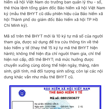
Phim VTV
hiểm xã hội Việt Nam do trưởng ban quản lý thu - sổ,
Giải trí
thẻ thừa lệnh tổng giám đốc Bảo hiểm xã hội Việt Nam
Hậu trường
ký (mẫu thẻ BHYT cũ dấu phiên hiệu của Bảo hiểm xã
Điện ảnh
Đời sống
hội Thành phố do giám đốc Bảo hiểm xã hội TP Hồ
Nhân vật
Âm nhạc
Chí Minh ký).
Du lịch
Khán giả
Giáo dục
Sao
Mã số trên thẻ BHYT mới là 10 ký tự mã số của người
Làm đẹp
Giải sao mai
tham gia, được sử dụng để tra cứu thông tin về thẻ
Tuyển sinh
Công nghệ
bảo hiểm y tế (thay thế 15 ký tự mã thẻ BHYT hiện
Chất lượng cuộc sống
Học trực tuyến
hành); không thể hiện địa chỉ người tham gia, chỉ thể
Hitech Công nghệ tương lai
hiện nơi cấp, đổi thẻ BHYT; mã mức hưởng được
Giao lưu trực tuyến
chuyển xuống cùng dòng thể hiện ngày, tháng, năm
Sản phẩm
sinh, giới tính, mã đối tượng sinh sống; còn lại các nội
Lịch phát sóng
dung khác vẫn như mẫu thẻ BHYT cũ.
Thị trường
Tư vấn
Chuyên mục khác
Emagazine
Podcast