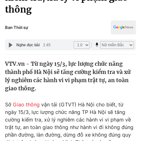
Chính trị
thông
Truyền hình
Văn hóa - Giải trí
Xã hội
Y tế
Ban Thời sự
Đời sống
Pháp luật
Công nghệ
Nghe đọc bài
1:45
Giáo dục
Y tế
VTV.vn - Từ ngày 15/3, lực lượng chức năng
thành phố Hà Nội sẽ tăng cường kiểm tra và xử
Thế giới
lý nghiêm các hành vi vi phạm trật tự, an toàn
Tin tức
giao thông.
Kinh tế
Thế giới đó đây
Sở
Giao thông
vận tải (GTVT) Hà Nội cho biết, từ
Tài chính
Dữ liệu và đời sống
ngày 15/3, lực lượng chức năng TP Hà Nội sẽ tăng
Câu chuyện quốc tế
Thị trường
cường kiểm tra, xử lý nghiêm các hành vi vi phạm về
trật tự, an toàn giao thông như hành vi đi không đúng
Truyền hình
Góc doanh nghiệp
phần đường, làn đường, dừng đỗ xe không đúng quy