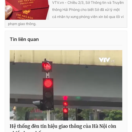
VTV.vn - Chiều 2/3, Sở Thông tin và Truyền
thông Hải Phòng cho biết Sở đã xử lý một
cá nhân tự xưng phóng viên xin bỏ qua lỗi vi
phạm giao thông.
THỜI BÁO VTV
Tin liên quan
Theo dõi báo trên
Cơ quan chủ quản:
Đài Truyền hình Việt Nam
Cơ quan báo chí:
Thời báo VTV
Giấy phép hoạt động báo in và báo điện tử số 483/GP-BTTTT
cấp ngày 29/12/2023
Tổng Biên tập:
Vũ Thanh Thủy
Phó Tổng Biên tập:
Nguyễn Thị Mỹ Hạnh, Phạm Quốc Thắng,
Nguyễn Trọng Ninh
Hệ thống đèn tín hiệu giao thông của Hà Nội còn
Tổng đài VTV:
024.38 355 931 - 024.38 355 932