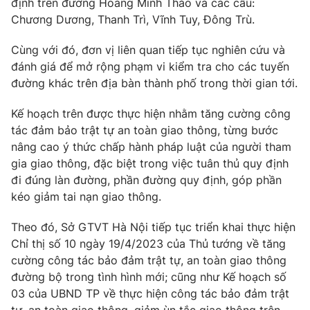
định trên đường Hoàng Minh Thảo và các cầu:
Phim VTV
Giải trí
Chương Dương, Thanh Trì, Vĩnh Tuy, Đông Trù.
Hậu trường
Điện ảnh
Cùng với đó, đơn vị liên quan tiếp tục nghiên cứu và
Đời sống
Nhân vật
đánh giá để mở rộng phạm vi kiểm tra cho các tuyến
Âm nhạc
đường khác trên địa bàn thành phố trong thời gian tới.
Du lịch
Khán giả
Giáo dục
Sao
Làm đẹp
Kế hoạch trên được thực hiện nhằm tăng cường công
Giải sao mai
Tuyển sinh
tác đảm bảo trật tự an toàn giao thông, từng bước
Công nghệ
Chất lượng cuộc sống
nâng cao ý thức chấp hành pháp luật của người tham
Học trực tuyến
gia giao thông, đặc biệt trong việc tuân thủ quy định
Hitech Công nghệ tương lai
Giao lưu trực tuyến
đi đúng làn đường, phần đường quy định, góp phần
Sản phẩm
kéo giảm tai nạn giao thông.
Lịch phát sóng
Thị trường
Theo đó, Sở GTVT Hà Nội tiếp tục triển khai thực hiện
Chỉ thị số 10 ngày 19/4/2023 của Thủ tướng về tăng
Tư vấn
cường công tác bảo đảm trật tự, an toàn giao thông
Chuyên mục khác
đường bộ trong tình hình mới; cũng như Kế hoạch số
Emagazine
Podcast
03 của UBND TP về thực hiện công tác bảo đảm trật