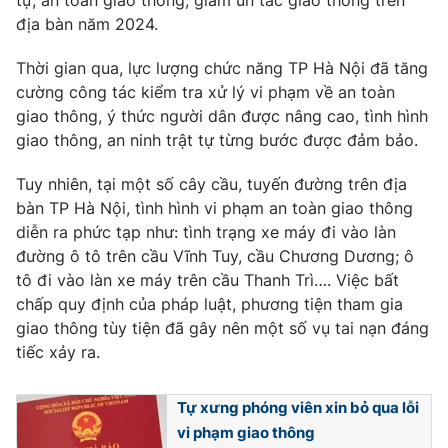
tự, an toàn giao thông, giảm ùn tắc giao thông trên
địa bàn năm 2024.
Photo
Infographic
Thời gian qua, lực lượng chức năng TP Hà Nội đã tăng
Video
Shorts video
cường công tác kiểm tra xử lý vi phạm về an toàn
giao thông, ý thức người dân được nâng cao, tình hình
giao thông, an ninh trật tự từng bước được đảm bảo.
VTV Money
VTV Thể thao
Tuy nhiên, tại một số cây cầu, tuyến đường trên địa
VTV Sức khoẻ
Bất động sản
bàn TP Hà Nội, tình hình vi phạm an toàn giao thông
diễn ra phức tạp như: tình trạng xe máy đi vào làn
đường ô tô trên cầu Vĩnh Tuy, cầu Chương Dương; ô
Thị trường 24h
Tấm lòng Việt
tô đi vào làn xe máy trên cầu Thanh Trì…. Việc bất
chấp quy định của pháp luật, phương tiện tham gia
VTV4
Vươn mình bằng AI
giao thông tùy tiện đã gây nên một số vụ tai nạn đáng
tiếc xảy ra.
VTV9
VTV8
Tự xưng phóng viên xin bỏ qua lỗi
vi phạm giao thông
Liên hệ tòa soạn
English