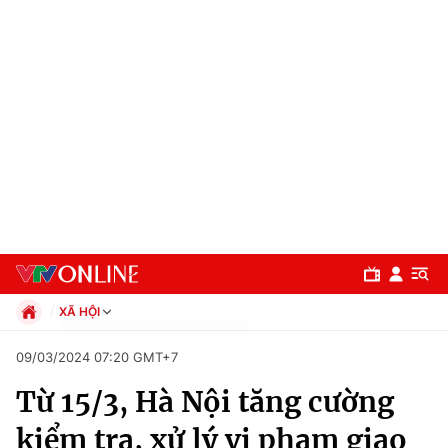
XÃ HỘI
Chính trị
09/03/2024 07:20 GMT+7
Xã hội
Từ 15/3, Hà Nội tăng cường
Pháp luật
Chuyên mục
Kinh tế
kiểm tra, xử lý vi phạm giao
Thể thao