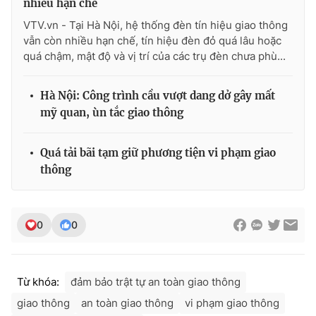
nhiều hạn chế
Ðiện thoại Thời báo VTV:
024.66 897 897
VTV.vn - Tại Hà Nội, hệ thống đèn tín hiệu giao thông
Email:
toasoan@vtv.vn
vẫn còn nhiều hạn chế, tín hiệu đèn đỏ quá lâu hoặc
Liên hệ quảng cáo:
024-7300.7108
quá chậm, mật độ và vị trí của các trụ đèn chưa phù...
Hà Nội: Công trình cầu vượt dang dở gây mất
mỹ quan, ùn tắc giao thông
Quá tải bãi tạm giữ phương tiện vi phạm giao
thông
0
0
® Cấm sao chép dưới mọi hình thức nếu không có sự chấp
thuận bằng văn bản. Ghi rõ nguồn VTV.vn khi phát hành lại
thông tin từ website này.
Từ khóa:
đảm bảo trật tự an toàn giao thông
giao thông
an toàn giao thông
vi phạm giao thông