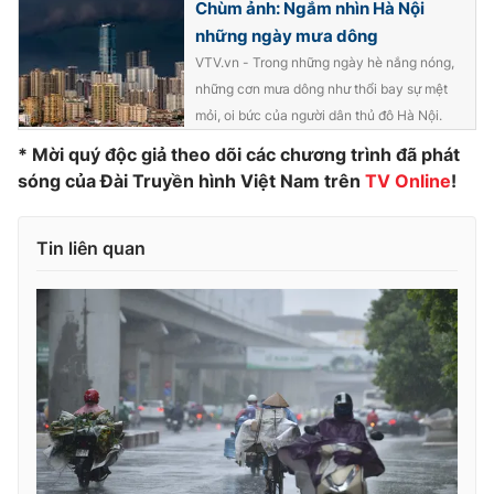
Chùm ảnh: Ngắm nhìn Hà Nội
Ðiện thoại Thời báo VTV:
024.66 897 897
những ngày mưa dông
Email:
toasoan@vtv.vn
VTV.vn - Trong những ngày hè nắng nóng,
Liên hệ quảng cáo:
024-7300.7108
những cơn mưa dông như thổi bay sự mệt
mỏi, oi bức của người dân thủ đô Hà Nội.
* Mời quý độc giả theo dõi các chương trình đã phát
sóng của Đài Truyền hình Việt Nam trên
TV Online
!
Tin liên quan
® Cấm sao chép dưới mọi hình thức nếu không có sự chấp
thuận bằng văn bản. Ghi rõ nguồn VTV.vn khi phát hành lại
thông tin từ website này.