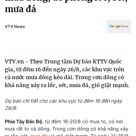
Chính trị
mưa đá
Truyền hình
Văn hóa - Giải trí
Xã hội
Y tế
VTV News
Đời sống
Pháp luật
Công nghệ
Giáo dục
Y tế
VTV.vn - Theo Trung tâm Dự báo KTTV Quốc
gia, từ đêm 16 đến ngày 26/8, các khu vực trên
Thế giới
cả nước mưa dông kéo dài. Trong cơn dông có
Tin tức
khả năng xảy ra lốc, sét, mưa đá, gió giật mạnh.
Kinh tế
Thế giới đó đây
Dự báo chi tiết cho các khu vực từ đêm 16 đến ngày
Tài chính
Dữ liệu và đời sống
26/8:
Câu chuyện quốc tế
Thị trường
Phía Tây Bắc Bộ
, từ đêm 16-20/8 có mưa to, có nơi
Truyền hình
Góc doanh nghiệp
mưa rất to và dông. Trong cơn dông có khả năng xảy