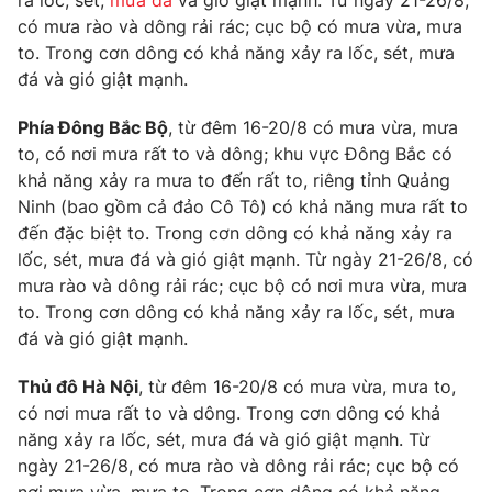
ra lốc, sét,
mưa đá
và gió giật mạnh. Từ ngày 21-26/8,
Phim VTV
Giải trí
có mưa rào và dông rải rác; cục bộ có mưa vừa, mưa
Hậu trường
to. Trong cơn dông có khả năng xảy ra lốc, sét, mưa
Điện ảnh
đá và gió giật mạnh.
Đời sống
Nhân vật
Âm nhạc
Phía Đông Bắc Bộ
, từ đêm 16-20/8 có mưa vừa, mưa
Du lịch
Khán giả
Giáo dục
to, có nơi mưa rất to và dông; khu vực Đông Bắc có
Sao
Làm đẹp
khả năng xảy ra mưa to đến rất to, riêng tỉnh Quảng
Giải sao mai
Tuyển sinh
Ninh (bao gồm cả đảo Cô Tô) có khả năng mưa rất to
Công nghệ
Chất lượng cuộc sống
đến đặc biệt to. Trong cơn dông có khả năng xảy ra
Học trực tuyến
lốc, sét, mưa đá và gió giật mạnh. Từ ngày 21-26/8, có
Hitech Công nghệ tương lai
Giao lưu trực tuyến
mưa rào và dông rải rác; cục bộ có nơi mưa vừa, mưa
Sản phẩm
to. Trong cơn dông có khả năng xảy ra lốc, sét, mưa
đá và gió giật mạnh.
Lịch phát sóng
Thị trường
Thủ đô Hà Nội
, từ đêm 16-20/8 có mưa vừa, mưa to,
Tư vấn
có nơi mưa rất to và dông. Trong cơn dông có khả
Chuyên mục khác
năng xảy ra lốc, sét, mưa đá và gió giật mạnh. Từ
Emagazine
Podcast
ngày 21-26/8, có mưa rào và dông rải rác; cục bộ có