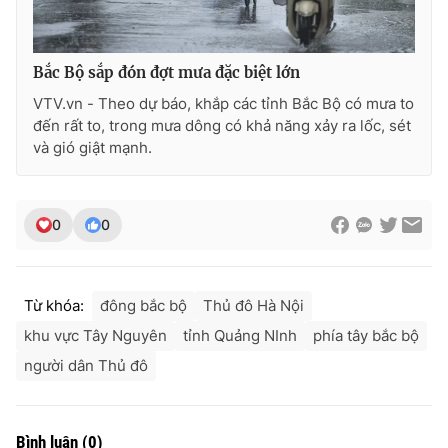
Bắc Bộ sắp đón đợt mưa đặc biệt lớn
VTV.vn - Theo dự báo, khắp các tỉnh Bắc Bộ có mưa to
đến rất to, trong mưa dông có khả năng xảy ra lốc, sét
và gió giật mạnh.
0
0
Từ khóa:
đông bắc bộ
Thủ đô Hà Nội
khu vực Tây Nguyên
tỉnh Quảng NInh
phía tây bắc bộ
người dân Thủ đô
Bình luận
(
0
)