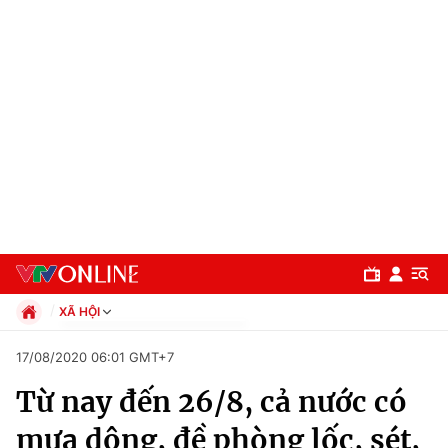
XÃ HỘI
Chính trị
17/08/2020 06:01 GMT+7
Xã hội
Từ nay đến 26/8, cả nước có
Pháp luật
Chuyên mục
Kinh tế
mưa dông, đề phòng lốc, sét,
Thể thao