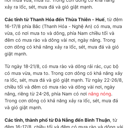
nơi mưa vừa, mưa to. Trong cơn dông có khả năng
xảy ra lốc, sét, mưa đá và gió giật mạnh.
Photo
Infographic
Các tỉnh từ Thanh Hóa đến Thừa Thiên - Huế
, từ đêm
Video
Shorts video
16-17/8 phía Bắc (Thanh Hóa - Nghệ An) có mưa, mưa
vừa, có nơi mưa to và dông, phía Nam chiều tối và
đêm có mưa rào và dông vài nơi, ngày nắng. Trong
VTV Money
VTV Thể thao
cơn dông có khả năng xảy ra lốc, sét, mưa đá và gió
giật mạnh.
VTV Sức khoẻ
Bất động sản
Từ ngày 18-21/8, có mưa rào và dông rải rác, cục bộ
có mưa vừa, mưa to. Trong cơn dông có khả năng xảy
Thị trường 24h
Tấm lòng Việt
ra lốc, sét, mưa đá và gió giật mạnh. Từ ngày 22-26/8,
chiều tối và đêm có mưa rào và dông vài nơi, ngày
VTV4
Vươn mình bằng AI
nắng, riêng từ 24-26, phía Nam có nơi
nắng nóng
.
Trong cơn dông có khả năng xảy ra lốc, sét, mưa đá
và gió giật mạnh.
VTV9
VTV8
Các tỉnh, thành phố từ Đà Nẵng đến Bình Thuận
, từ
Liên hệ tòa soạn
English
đêm 16-17/8, chiều tối và đêm có mưa rào và dông vài