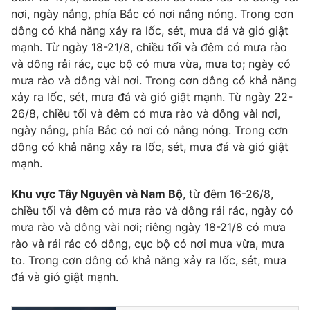
nơi, ngày nắng, phía Bắc có nơi nắng nóng. Trong cơn
dông có khả năng xảy ra lốc, sét, mưa đá và gió giật
mạnh. Từ ngày 18-21/8, chiều tối và đêm có mưa rào
và dông rải rác, cục bộ có mưa vừa, mưa to; ngày có
THỜI BÁO VTV
mưa rào và dông vài nơi. Trong cơn dông có khả năng
xảy ra lốc, sét, mưa đá và gió giật mạnh. Từ ngày 22-
26/8, chiều tối và đêm có mưa rào và dông vài nơi,
ngày nắng, phía Bắc có nơi có nắng nóng. Trong cơn
Theo dõi báo trên
dông có khả năng xảy ra lốc, sét, mưa đá và gió giật
mạnh.
Cơ quan chủ quản:
Đài Truyền hình Việt Nam
Cơ quan báo chí:
Khu vực Tây Nguyên và Nam Bộ
Thời báo VTV
, từ đêm 16-26/8,
chiều tối và đêm có mưa rào và dông rải rác, ngày có
Giấy phép hoạt động báo in và báo điện tử số 483/GP-BTTTT
cấp ngày 29/12/2023
mưa rào và dông vài nơi; riêng ngày 18-21/8 có mưa
rào và rải rác có dông, cục bộ có nơi mưa vừa, mưa
Tổng Biên tập:
Vũ Thanh Thủy
to. Trong cơn dông có khả năng xảy ra lốc, sét, mưa
Phó Tổng Biên tập:
Nguyễn Thị Mỹ Hạnh, Phạm Quốc Thắng,
đá và gió giật mạnh.
Nguyễn Trọng Ninh
Tổng đài VTV:
024.38 355 931 - 024.38 355 932