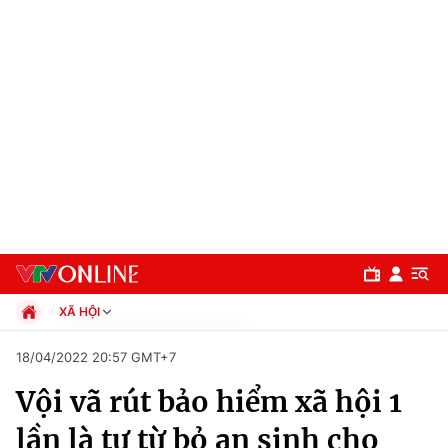
XÃ HỘI
Chính trị
18/04/2022 20:57 GMT+7
Xã hội
Vội vã rút bảo hiểm xã hội 1
Pháp luật
Chuyên mục
Kinh tế
lần là tự từ bỏ an sinh cho
Thể thao