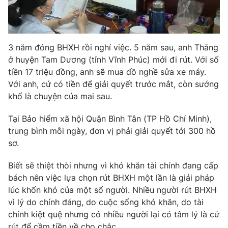
Photo
Infographic
Video
Shorts video
3 năm đóng BHXH rồi nghỉ việc. 5 năm sau, anh Thắng
ở huyện Tam Dương (tỉnh Vĩnh Phúc) mới đi rút. Với số
tiền 17 triệu đồng, anh sẽ mua đồ nghề sửa xe máy.
VTV Money
VTV Thể thao
Với anh, cứ có tiền để giải quyết trước mắt, còn sướng
khổ là chuyện của mai sau.
VTV Sức khoẻ
Bất động sản
Tại Bảo hiểm xã hội Quận Bình Tân (TP Hồ Chí Minh),
trung bình mỗi ngày, đơn vị phải giải quyết tới 300 hồ
Thị trường 24h
Tấm lòng Việt
sơ.
VTV4
Vươn mình bằng AI
Biết sẽ thiệt thòi nhưng vì khó khăn tài chính đang cấp
bách nên việc lựa chọn rút BHXH một lần là giải pháp
lúc khốn khó của một số người. Nhiều người rút BHXH
VTV9
VTV8
vì lý do chính đáng, do cuộc sống khó khăn, do tài
chính kiệt quệ nhưng có nhiều người lại có tâm lý là cứ
Liên hệ tòa soạn
English
rút để cầm tiền về cho chắc.