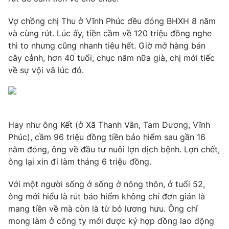
Vợ chồng chị Thu ở Vĩnh Phúc đều đóng BHXH 8 năm
và cùng rút. Lúc ấy, tiền cầm về 120 triệu đồng nghe
thì to nhưng cũng nhanh tiêu hết. Giờ mở hàng bán
THỜI BÁO VTV
cây cảnh, hơn 40 tuổi, chục năm nữa già, chị mới tiếc
về sự vội vã lúc đó.
Theo dõi báo trên
Cơ quan chủ quản:
Đài Truyền hình Việt Nam
Cơ quan báo chí:
Thời báo VTV
Hay như ông Kết (ở Xã Thanh Vân, Tam Dương, Vĩnh
Phúc), cầm 96 triệu đồng tiền bảo hiểm sau gần 16
Giấy phép hoạt động báo in và báo điện tử số 483/GP-BTTTT
cấp ngày 29/12/2023
năm đóng, ông về đầu tư nuôi lợn dịch bệnh. Lợn chết,
ông lại xin đi làm tháng 6 triệu đồng.
Tổng Biên tập:
Vũ Thanh Thủy
Phó Tổng Biên tập:
Nguyễn Thị Mỹ Hạnh, Phạm Quốc Thắng,
Với một người sống ở sống ở nông thôn, ở tuổi 52,
Nguyễn Trọng Ninh
ông mới hiểu là rút bảo hiểm không chỉ đơn giản là
Tổng đài VTV:
024.38 355 931 - 024.38 355 932
mang tiền về mà còn là từ bỏ lương hưu. Ông chỉ
Ðiện thoại Thời báo VTV:
024.66 897 897
mong làm ở công ty mới được ký hợp đồng lao động