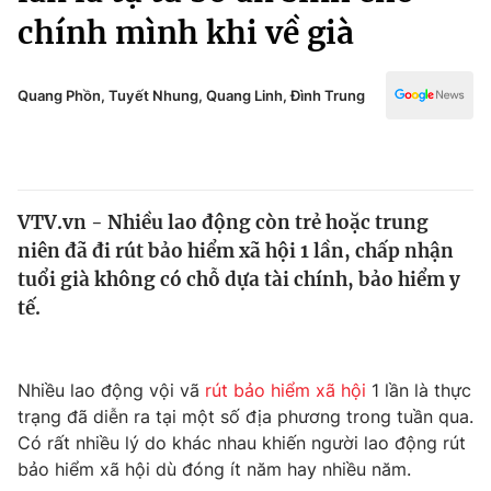
Chính trị
chính mình khi về già
Truyền hình
Văn hóa - Giải trí
Xã hội
Y tế
Quang Phồn, Tuyết Nhung, Quang Linh, Đình Trung
Đời sống
Pháp luật
Công nghệ
Giáo dục
Y tế
VTV.vn - Nhiều lao động còn trẻ hoặc trung
niên đã đi rút bảo hiểm xã hội 1 lần, chấp nhận
Thế giới
tuổi già không có chỗ dựa tài chính, bảo hiểm y
Tin tức
tế.
Kinh tế
Thế giới đó đây
Tài chính
Dữ liệu và đời sống
Nhiều lao động vội vã
rút bảo hiểm xã hội
1 lần là thực
Câu chuyện quốc tế
Thị trường
trạng đã diễn ra tại một số địa phương trong tuần qua.
Có rất nhiều lý do khác nhau khiến người lao động rút
Truyền hình
Góc doanh nghiệp
bảo hiểm xã hội dù đóng ít năm hay nhiều năm.