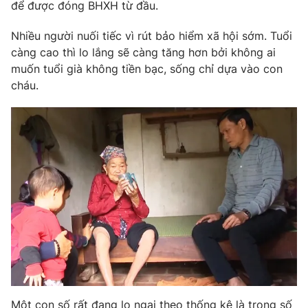
Email:
toasoan@vtv.vn
để được đóng BHXH từ đầu.
Liên hệ quảng cáo:
024-7300.7108
Nhiều người nuối tiếc vì rút bảo hiểm xã hội sớm. Tuổi
càng cao thì lo lắng sẽ càng tăng hơn bởi không ai
muốn tuổi già không tiền bạc, sống chỉ dựa vào con
cháu.
® Cấm sao chép dưới mọi hình thức nếu không có sự chấp
thuận bằng văn bản. Ghi rõ nguồn VTV.vn khi phát hành lại
thông tin từ website này.
Một con số rất đang lo ngại theo thống kê là trong số