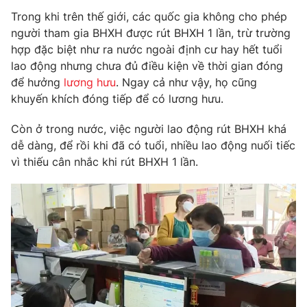
Phim VTV
Giải trí
Trong khi trên thế giới, các quốc gia không cho phép
Hậu trường
người tham gia BHXH được rút BHXH 1 lần, trừ trường
Điện ảnh
hợp đặc biệt như ra nước ngoài định cư hay hết tuổi
Đời sống
Nhân vật
lao động nhưng chưa đủ điều kiện về thời gian đóng
Âm nhạc
để hưởng
lương hưu
. Ngay cả như vậy, họ cũng
Du lịch
Khán giả
Giáo dục
Sao
khuyến khích đóng tiếp để có lương hưu.
Làm đẹp
Giải sao mai
Tuyển sinh
Còn ở trong nước, việc người lao động rút BHXH khá
Công nghệ
Chất lượng cuộc sống
dễ dàng, để rồi khi đã có tuổi, nhiều lao động nuối tiếc
Học trực tuyến
vì thiếu cân nhắc khi rút BHXH 1 lần.
Hitech Công nghệ tương lai
Giao lưu trực tuyến
Sản phẩm
Lịch phát sóng
Thị trường
Tư vấn
Chuyên mục khác
Emagazine
Podcast