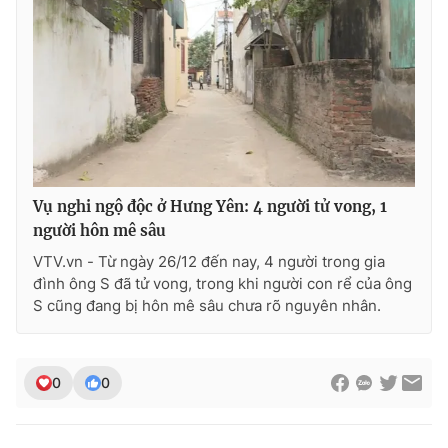
THỜI BÁO VTV
Theo dõi báo trên
Vụ nghi ngộ độc ở Hưng Yên: 4 người tử vong, 1
người hôn mê sâu
Cơ quan chủ quản:
Đài Truyền hình Việt Nam
VTV.vn - Từ ngày 26/12 đến nay, 4 người trong gia
Cơ quan báo chí:
Thời báo VTV
đình ông S đã tử vong, trong khi người con rể của ông
S cũng đang bị hôn mê sâu chưa rõ nguyên nhân.
Giấy phép hoạt động báo in và báo điện tử số 483/GP-BTTTT
cấp ngày 29/12/2023
Tổng Biên tập:
Vũ Thanh Thủy
0
0
Phó Tổng Biên tập:
Nguyễn Thị Mỹ Hạnh, Phạm Quốc Thắng,
Nguyễn Trọng Ninh
Tổng đài VTV:
024.38 355 931 - 024.38 355 932