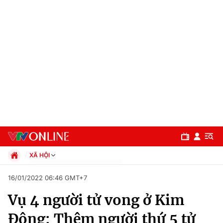
XÃ HỘI
Chính trị
16/01/2022 06:46 GMT+7
Xã hội
Vụ 4 người tử vong ở Kim
Pháp luật
Chuyên mục
Kinh tế
Động: Thêm người thứ 5 tử
Thể thao