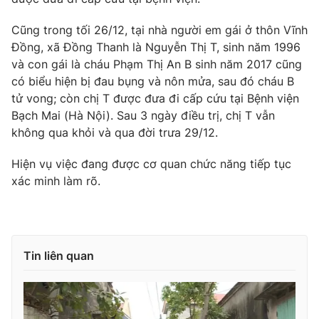
Photo
Infographic
Cũng trong tối 26/12, tại nhà người em gái ở thôn Vĩnh
Đồng, xã Đồng Thanh là Nguyễn Thị T, sinh năm 1996
Video
và con gái là cháu Phạm Thị An B sinh năm 2017 cũng
Shorts video
có biểu hiện bị đau bụng và nôn mửa, sau đó cháu B
tử vong; còn chị T được đưa đi cấp cứu tại Bệnh viện
VTV Money
VTV Thể thao
Bạch Mai (Hà Nội). Sau 3 ngày điều trị, chị T vẫn
không qua khỏi và qua đời trưa 29/12.
VTV Sức khoẻ
Bất động sản
Hiện vụ việc đang được cơ quan chức năng tiếp tục
xác minh làm rõ.
Thị trường 24h
Tấm lòng Việt
VTV4
Vươn mình bằng AI
Tin liên quan
VTV9
VTV8
Liên hệ tòa soạn
English