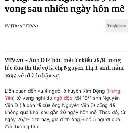
Chính trị
vong sau nhiều ngày hôn mê
Truyền hình
Văn hóa - Giải trí
Xã hội
Y tế
PV (Theo TTXVN)
Đời sống
Pháp luật
Công nghệ
Giáo dục
Y tế
VTV.vn - Anh D bị hôn mê từ chiều 28/8 trong
lúc đưa thi thể vợ là chị Nguyễn Thị T sinh năm
Thế giới
1994 về nhà lo hậu sự.
Tin tức
Kinh tế
Liên quan đến vụ 4 người ở huyện Kim Động (
Hưng
Thế giới đó đây
Yên
) tử vong nghi do
ngộ độc
, tối 15/1 anh Nguyễn
Tài chính
Dữ liệu và đời sống
Văn D (là con rể của ông Nguyễn Văn S) cũng đã
Câu chuyện quốc tế
Thị trường
không qua khỏi sau gần 20 ngày hôn mê. Theo đó, từ
ngày 26/12 đến nay, gia đình ông S có 5 người qua
Truyền hình
Góc doanh nghiệp
đời thương tâm.