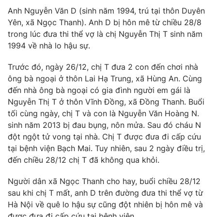
Phim VTV
Giải trí
Anh Nguyễn Văn D (sinh năm 1994, trú tại thôn Duyên
Hậu trường
Yên, xã Ngọc Thanh). Anh D bị hôn mê từ chiều 28/8
Điện ảnh
trong lúc đưa thi thể vợ là chị Nguyễn Thị T sinh năm
Đời sống
Nhân vật
1994 về nhà lo hậu sự.
Âm nhạc
Du lịch
Khán giả
Giáo dục
Trước đó, ngày 26/12, chị T đưa 2 con đến chơi nhà
Sao
Làm đẹp
ông bà ngoại ở thôn Lai Hạ Trung, xã Hùng An. Cùng
Giải sao mai
Tuyển sinh
đến nhà ông bà ngoại có gia đình người em gái là
Công nghệ
Chất lượng cuộc sống
Nguyễn Thị T ở thôn Vĩnh Đồng, xã Đồng Thanh. Buổi
Học trực tuyến
tối cùng ngày, chị T và con là Nguyễn Văn Hoàng N.
Hitech Công nghệ tương lai
Giao lưu trực tuyến
sinh năm 2013 bị đau bụng, nôn mửa. Sau đó cháu N
Sản phẩm
đột ngột tử vong tại nhà. Chị T được đưa đi cấp cứu
tại bệnh viện Bạch Mai. Tuy nhiên, sau 2 ngày điều trị,
Lịch phát sóng
Thị trường
đến chiều 28/12 chị T đã không qua khỏi.
Tư vấn
Người dân xã Ngọc Thanh cho hay, buổi chiều 28/12
Chuyên mục khác
sau khi chị T mất, anh D trên đường đưa thi thể vợ từ
Emagazine
Hà Nội về quê lo hậu sự cũng đột nhiên bị hôn mê và
Podcast
được đưa đi cấp cứu tại bệnh viện.