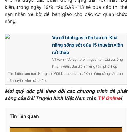
413 và được bảo quản trong trạng thái tốt nhất. Dự
kiến, trong ngày 19/9, tàu SAR 413 sẽ đưa các thi thể
nạn nhân về bờ để bàn giao cho các cơ quan chức
năng.
THỜI BÁO VTV
Vụ nổ bình gas trên tàu cá: Khả
năng sống sót của 15 thuyền viên
rất thấp
Theo dõi báo trên
VTV.vn - Về vụ nổ bình gas trên tàu cá, ông
Phạm Hiển, đại diện Trung tâm phối hợp
Cơ quan chủ quản:
Tìm kiếm cứu nạn Hàng hải Việt Nam, chia sẻ: "Khả năng sống sót của
Đài Truyền hình Việt Nam
15 thuyền viên rất thấp".
Cơ quan báo chí:
Thời báo VTV
Giấy phép hoạt động báo in và báo điện tử số 483/GP-BTTTT
Mời quý độc giả theo dõi các chương trình đã phát
cấp ngày 29/12/2023
sóng của Đài Truyền hình Việt Nam trên
TV Online
!
Tổng Biên tập:
Vũ Thanh Thủy
Phó Tổng Biên tập:
Nguyễn Thị Mỹ Hạnh, Phạm Quốc Thắng,
Tin liên quan
Nguyễn Trọng Ninh
Tổng đài VTV:
024.38 355 931 - 024.38 355 932