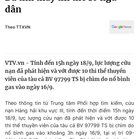
Chính trị
dân
Truyền hình
Văn hóa - Giải trí
Xã hội
Y tế
Theo TTXVN
Đời sống
Pháp luật
Công nghệ
Giáo dục
Y tế
VTV.vn - Tính đến 15h ngày 18/9, lực lượng cứu
nạn đã phát hiện và vớt được 10 thi thể thuyền
Thế giới
viên của tàu cá BV 97799 TS bị chìm do nổ bình
Tin tức
gas vào ngày 16/9.
Kinh tế
Thế giới đó đây
Theo thông tin từ Trung tâm Phối hợp tìm kiếm, cứu
Tài chính
Dữ liệu và đời sống
nạn Hàng hải khu vực III, tính đến thời điểm 15h ngày
Câu chuyện quốc tế
Thị trường
18/9, lực lượng cứu nạn đã phát hiện và vớt được 10
thi thể thuyền viên của tàu cá BV 97799 TS bị chìm do
Truyền hình
Góc doanh nghiệp
nổ bình gas vào khoảng 3h ngày 16/9, tại vị trí 09-