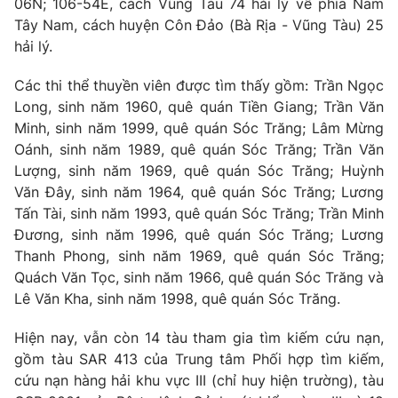
06N; 106-54E, cách Vũng Tàu 74 hải lý về phía Nam
Phim VTV
Giải trí
Tây Nam, cách huyện Côn Đảo (Bà Rịa - Vũng Tàu) 25
Hậu trường
hải lý.
Điện ảnh
Đời sống
Nhân vật
Các thi thể thuyền viên được tìm thấy gồm: Trần Ngọc
Âm nhạc
Long, sinh năm 1960, quê quán Tiền Giang; Trần Văn
Du lịch
Khán giả
Giáo dục
Sao
Minh, sinh năm 1999, quê quán Sóc Trăng; Lâm Mừng
Làm đẹp
Giải sao mai
Oánh, sinh năm 1989, quê quán Sóc Trăng; Trần Văn
Tuyển sinh
Lượng, sinh năm 1969, quê quán Sóc Trăng; Huỳnh
Công nghệ
Chất lượng cuộc sống
Văn Đây, sinh năm 1964, quê quán Sóc Trăng; Lương
Học trực tuyến
Hitech Công nghệ tương lai
Tấn Tài, sinh năm 1993, quê quán Sóc Trăng; Trần Minh
Giao lưu trực tuyến
Đương, sinh năm 1996, quê quán Sóc Trăng; Lương
Sản phẩm
Thanh Phong, sinh năm 1969, quê quán Sóc Trăng;
Lịch phát sóng
Quách Văn Tọc, sinh năm 1966, quê quán Sóc Trăng và
Thị trường
Lê Văn Kha, sinh năm 1998, quê quán Sóc Trăng.
Tư vấn
Hiện nay, vẫn còn 14 tàu tham gia tìm kiếm cứu nạn,
Chuyên mục khác
gồm tàu SAR 413 của Trung tâm Phối hợp tìm kiếm,
Emagazine
Podcast
cứu nạn hàng hải khu vực III (chỉ huy hiện trường), tàu