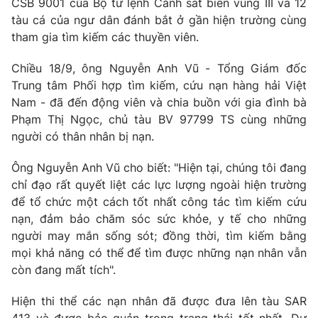
CSB 9001 của Bộ tư lệnh Cảnh sát biển vùng III và 12
tàu cá của ngư dân đánh bắt ở gần hiện trường cùng
Photo
Infographic
tham gia tìm kiếm các thuyền viên.
Video
Shorts video
Chiều 18/9, ông Nguyễn Anh Vũ - Tổng Giám đốc
Trung tâm Phối hợp tìm kiếm, cứu nạn hàng hải Việt
Nam - đã đến động viên và chia buồn với gia đình bà
VTV Money
VTV Thể thao
Phạm Thị Ngọc, chủ tàu BV 97799 TS cùng những
người có thân nhân bị nạn.
VTV Sức khoẻ
Bất động sản
Ông Nguyễn Anh Vũ cho biết: "Hiện tại, chúng tôi đang
chỉ đạo rất quyết liệt các lực lượng ngoài hiện trường
Thị trường 24h
Tấm lòng Việt
để tổ chức một cách tốt nhất công tác tìm kiếm cứu
nạn, đảm bảo chăm sóc sức khỏe, y tế cho những
VTV4
Vươn mình bằng AI
người may mắn sống sót; đồng thời, tìm kiếm bằng
mọi khả năng có thể để tìm được những nạn nhân vẫn
VTV9
còn đang mất tích".
VTV8
Hiện thi thể các nạn nhân đã được đưa lên tàu SAR
Liên hệ tòa soạn
English