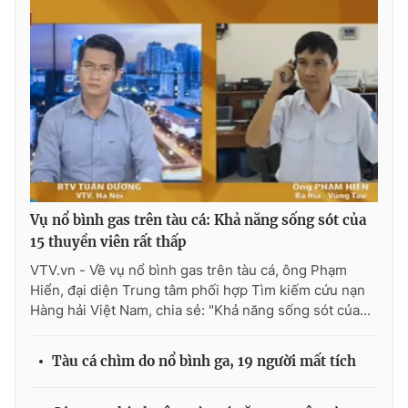
Ðiện thoại Thời báo VTV:
024.66 897 897
Email:
toasoan@vtv.vn
Liên hệ quảng cáo:
024-7300.7108
Vụ nổ bình gas trên tàu cá: Khả năng sống sót của
15 thuyền viên rất thấp
VTV.vn - Về vụ nổ bình gas trên tàu cá, ông Phạm
Hiển, đại diện Trung tâm phối hợp Tìm kiếm cứu nạn
Hàng hải Việt Nam, chia sẻ: "Khả năng sống sót của...
® Cấm sao chép dưới mọi hình thức nếu không có sự chấp
thuận bằng văn bản. Ghi rõ nguồn VTV.vn khi phát hành lại
thông tin từ website này.
Tàu cá chìm do nổ bình ga, 19 người mất tích