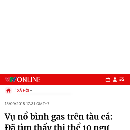
XÃ HỘI
Chính trị
18/09/2015 17:31 GMT+7
Xã hội
Vụ nổ bình gas trên tàu cá:
Pháp luật
Chuyên mục
Kinh tế
Đã tìm thấy thi thể 10 ngư
Thể thao