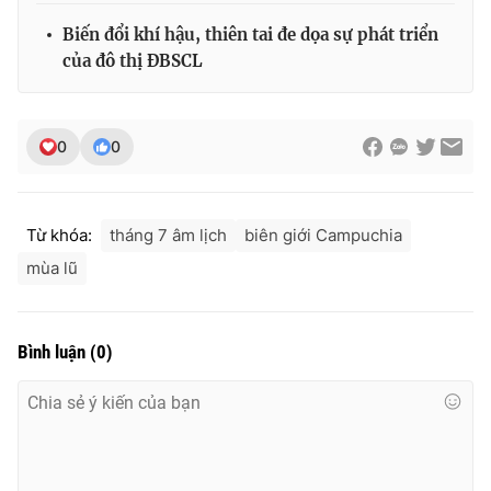
Ðiện thoại Thời báo VTV:
024.66 897 897
Biến đổi khí hậu, thiên tai đe dọa sự phát triển
Email:
toasoan@vtv.vn
của đô thị ĐBSCL
Liên hệ quảng cáo:
024-7300.7108
0
0
Từ khóa:
tháng 7 âm lịch
biên giới Campuchia
mùa lũ
Bình luận
(
0
)
® Cấm sao chép dưới mọi hình thức nếu không có sự chấp
thuận bằng văn bản. Ghi rõ nguồn VTV.vn khi phát hành lại
thông tin từ website này.