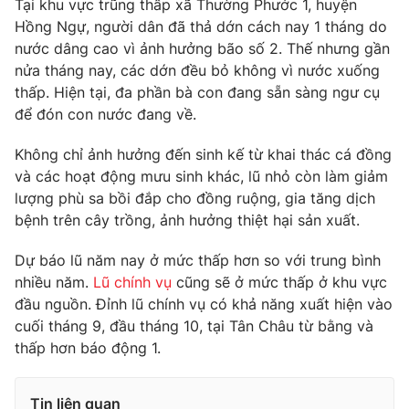
Tại khu vực trũng thấp xã Thường Phước 1, huyện
Hồng Ngự, người dân đã thả dớn cách nay 1 tháng do
Photo
Infographic
nước dâng cao vì ảnh hưởng bão số 2. Thế nhưng gần
nửa tháng nay, các dớn đều bỏ không vì nước xuống
Video
Shorts video
thấp. Hiện tại, đa phần bà con đang sẵn sàng ngư cụ
để đón con nước đang về.
VTV Money
VTV Thể thao
Không chỉ ảnh hưởng đến sinh kế từ khai thác cá đồng
và các hoạt động mưu sinh khác, lũ nhỏ còn làm giảm
VTV Sức khoẻ
Bất động sản
lượng phù sa bồi đắp cho đồng ruộng, gia tăng dịch
bệnh trên cây trồng, ảnh hưởng thiệt hại sản xuất.
Thị trường 24h
Tấm lòng Việt
Dự báo lũ năm nay ở mức thấp hơn so với trung bình
nhiều năm.
Lũ chính vụ
cũng sẽ ở mức thấp ở khu vực
VTV4
Vươn mình bằng AI
đầu nguồn. Đỉnh lũ chính vụ có khả năng xuất hiện vào
cuối tháng 9, đầu tháng 10, tại Tân Châu từ bằng và
VTV9
VTV8
thấp hơn báo động 1.
Liên hệ tòa soạn
English
Tin liên quan