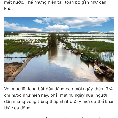
Phim VTV
mét nước. Thế nhưng hiện tại, toàn bộ gần như cạn
Giải trí
khô.
Hậu trường
Điện ảnh
Đời sống
Nhân vật
Âm nhạc
Du lịch
Khán giả
Giáo dục
Sao
Làm đẹp
Giải sao mai
Tuyển sinh
Công nghệ
Chất lượng cuộc sống
Học trực tuyến
Hitech Công nghệ tương lai
Giao lưu trực tuyến
Sản phẩm
Lịch phát sóng
Thị trường
Với mức lũ đang bắt đầu dâng cao mỗi ngày thêm 3-4
Tư vấn
cm nước như hiện nay, phải mất 10 ngày nữa, người
dân những vùng trũng thấp nhất ở đây mới có thể khai
Chuyên mục khác
thác cá đồng.
Emagazine
Podcast