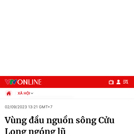
XÃ HỘI
Chính trị
02/09/2023 13:21 GMT+7
Xã hội
Vùng đầu nguồn sông Cửu
Pháp luật
Chuyên mục
Kinh tế
Long ngóng lũ
Thể thao