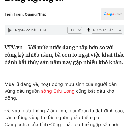
Chính trị
Truyền hình
Văn hóa - Giải trí
Tiến Triển, Quang Nhật
Xã hội
Y tế
Đời sống
Nghe đọc bài
1:14
Pháp luật
Công nghệ
Giáo dục
VTV.vn - Với mức nước đang thấp hơn so với
Y tế
cùng kỳ nhiều năm, bà con lo ngại việc khai thác
đánh bắt thủy sản năm nay gặp nhiều khó khăn.
Thế giới
Tin tức
Mùa lũ đang về, hoạt động mưu sinh của người dân
Kinh tế
vùng đầu nguồn
sông Cửu Long
cũng bắt đầu khởi
Thế giới đó đây
Tài chính
động.
Dữ liệu và đời sống
Câu chuyện quốc tế
Thị trường
Đã vào giữa tháng 7 âm lịch, giai đoạn lũ đạt đỉnh cao,
cánh đồng vùng lũ đầu nguồn giáp biên giới
Truyền hình
Góc doanh nghiệp
Campuchia của tỉnh Đồng Tháp có thể ngập sâu hơn