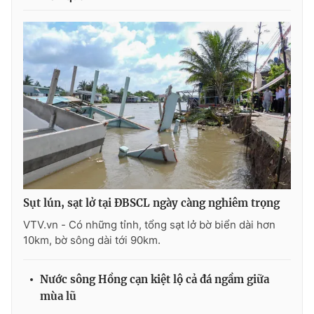
THỜI BÁO VTV
Theo dõi báo trên
Cơ quan chủ quản:
Đài Truyền hình Việt Nam
Cơ quan báo chí:
Thời báo VTV
Sụt lún, sạt lở tại ĐBSCL ngày càng nghiêm trọng
Giấy phép hoạt động báo in và báo điện tử số 483/GP-BTTTT
VTV.vn - Có những tỉnh, tổng sạt lở bờ biển dài hơn
cấp ngày 29/12/2023
10km, bờ sông dài tới 90km.
Tổng Biên tập:
Vũ Thanh Thủy
Phó Tổng Biên tập:
Nguyễn Thị Mỹ Hạnh, Phạm Quốc Thắng,
Nước sông Hồng cạn kiệt lộ cả đá ngầm giữa
Nguyễn Trọng Ninh
mùa lũ
Tổng đài VTV:
024.38 355 931 - 024.38 355 932