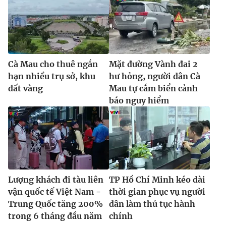
Cà Mau cho thuê ngắn
Mặt đường Vành đai 2
hạn nhiều trụ sở, khu
hư hỏng, người dân Cà
đất vàng
Mau tự cắm biển cảnh
báo nguy hiểm
Lượng khách đi tàu liên
TP Hồ Chí Minh kéo dài
vận quốc tế Việt Nam -
thời gian phục vụ người
Trung Quốc tăng 200%
dân làm thủ tục hành
trong 6 tháng đầu năm
chính