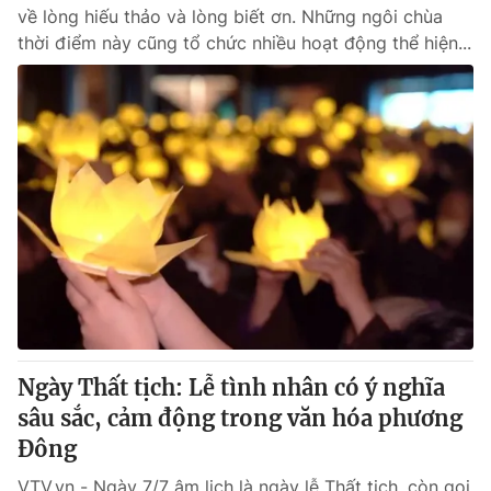
về lòng hiếu thảo và lòng biết ơn. Những ngôi chùa
thời điểm này cũng tổ chức nhiều hoạt động thể hiện...
® Cấm sao chép dưới mọi hình thức nếu không có sự chấp
thuận bằng văn bản. Ghi rõ nguồn VTV.vn khi phát hành lại
thông tin từ website này.
Ngày Thất tịch: Lễ tình nhân có ý nghĩa
sâu sắc, cảm động trong văn hóa phương
Đông
VTV.vn - Ngày 7/7 âm lịch là ngày lễ Thất tịch, còn gọi