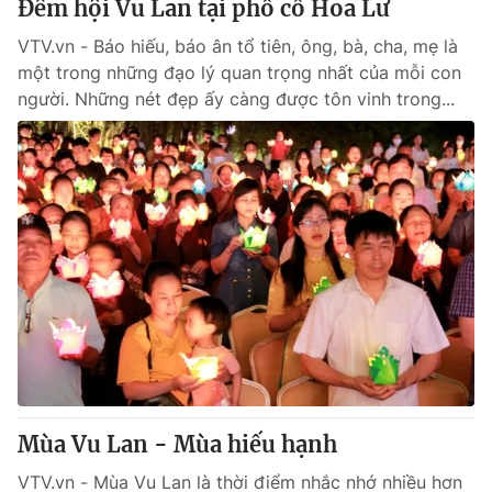
Đêm hội Vu Lan tại phố cổ Hoa Lư
Giấy phép hoạt động báo in và báo điện tử số 483/GP-BTTTT
cấp ngày 29/12/2023
VTV.vn - Báo hiếu, báo ân tổ tiên, ông, bà, cha, mẹ là
Tổng Biên tập:
Vũ Thanh Thủy
một trong những đạo lý quan trọng nhất của mỗi con
người. Những nét đẹp ấy càng được tôn vinh trong...
Phó Tổng Biên tập:
Nguyễn Thị Mỹ Hạnh, Phạm Quốc Thắng,
Nguyễn Trọng Ninh
Tổng đài VTV:
024.38 355 931 - 024.38 355 932
Ðiện thoại Thời báo VTV:
024.66 897 897
Email:
toasoan@vtv.vn
Liên hệ quảng cáo:
024-7300.7108
Mùa Vu Lan - Mùa hiếu hạnh
VTV.vn - Mùa Vu Lan là thời điểm nhắc nhớ nhiều hơn