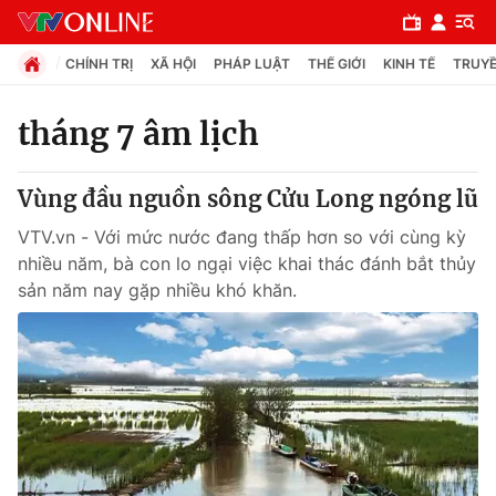
CHÍNH TRỊ
XÃ HỘI
PHÁP LUẬT
THẾ GIỚI
KINH TẾ
TRUYỀ
tháng 7 âm lịch
Chuyên mục
Vùng đầu nguồn sông Cửu Long ngóng lũ
Chính trị
VTV.vn - Với mức nước đang thấp hơn so với cùng kỳ
nhiều năm, bà con lo ngại việc khai thác đánh bắt thủy
Xã hội
sản năm nay gặp nhiều khó khăn.
Pháp luật
Y tế
Thế giới