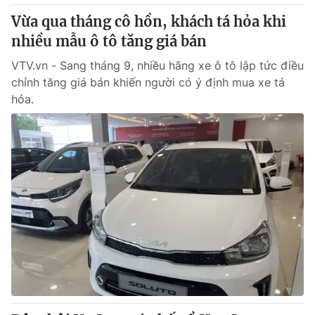
Thị trường 24h
Tấm lòng Việt
Vừa qua tháng cô hồn, khách tá hỏa khi
nhiều mẫu ô tô tăng giá bán
VTV4
Vươn mình bằng AI
VTV.vn - Sang tháng 9, nhiều hãng xe ô tô lập tức điều
chỉnh tăng giá bán khiến người có ý định mua xe tá
VTV9
VTV8
hỏa.
Liên hệ tòa soạn
English
THỜI BÁO VTV
Theo dõi báo trên
Cơ quan chủ quản:
Đài Truyền hình Việt Nam
Cơ quan báo chí:
Thời báo VTV