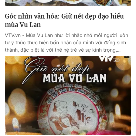
Giao lưu trực tuyến
Sản phẩm
Góc nhìn văn hóa: Giữ nét đẹp đạo hiếu
Lịch phát sóng
Thị trường
mùa Vu Lan
Tư vấn
VTV.vn - Mùa Vu Lan như lời nhắc nhở mỗi người luôn
Chuyên mục khác
tự ý thức thực hiện bổn phận của mình với đấng sinh
thành, đặc biệt là với thế hệ trẻ về sự kính trọng,...
Emagazine
Podcast
Photo
Infographic
Video
Shorts video
VTV Money
VTV Thể thao
VTV Sức khoẻ
Bất động sản